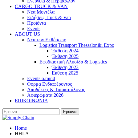
Ενέργεια & Περιβάλλον
CARGO TRUCK & VAN
Νέα Μοντέλα
Ειδήσεις Truck & Van
Προϊόντα
Events
ABOUT US
Νέα των Εκθέσεων
Logistics Transport Thessaloniki Expo
Έκθεση 2024
Έκθεση 2025
Εφοδιαστική Αλυσίδα & Logistics
Έκθεση 2023
Εκθεση 2025
Events o.mind
Φόρμα Ενδιαφέροντος
Αποδέκτες & Τιμοκατάλογος
Αφιερώματα 2026
ΕΠΙΚΟΙΝΩΝΙΑ
Home
HHLA