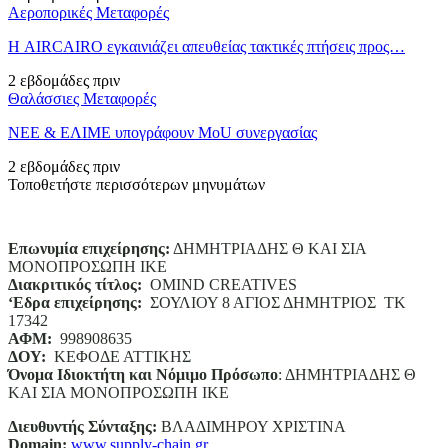
Αεροπορικές Μεταφορές
Η AIRCAIRO εγκαινιάζει απευθείας τακτικές πτήσεις προς…
2 εβδομάδες πριν
Θαλάσσιες Μεταφορές
ΝΕΕ & ΕΛΙΜΕ υπογράφουν MoU συνεργασίας
2 εβδομάδες πριν
Τοποθετήστε περισσότερων μηνυμάτων
Επωνυμία επιχείρησης:
ΔΗΜΗΤΡΙΑΔΗΣ Θ ΚΑΙ ΣΙΑ
ΜΟΝΟΠΡΟΣΩΠΗ ΙΚΕ
Διακριτικός τίτλος:
ΟΜΙΝD CREATIVES
‘
E
δρα επιχείρησης:
ΣΟΥΛΙΟΥ 8 ΑΓΙΟΣ ΔΗΜΗΤΡΙΟΣ ΤΚ
17342
ΑΦΜ:
998908635
ΔΟΥ:
ΚΕΦΟΔΕ ΑΤΤΙΚΗΣ
Όνομα Ιδιοκτήτη και Νόμιμο Πρόσωπο
: ΔΗΜΗΤΡΙΑΔΗΣ Θ
ΚΑΙ ΣΙΑ ΜΟΝΟΠΡΟΣΩΠΗ ΙΚΕ
Διευθυντής Σύνταξης:
ΒΛΑΔΙΜΗΡΟΥ ΧΡΙΣΤΙΝΑ
Domain
:
www.supply-chain.gr