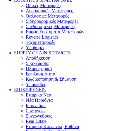
LOGISTICS & ΜΕΤΑΦΟΡΕΣ
Οδικές Μεταφορές
Αεροπορικές Μεταφορές
Θαλάσσιες Μεταφορές
Σιδηροδρομικές Μεταφορές
Συνδυασμένες Μεταφορές
Ευφυή Συστήματα Μεταφορών
Reverse Logistics
Ταχυμεταφορές
Υποδομές
SUPPLY CHAIN SERVICES
Αποθήκευση
Συσκευασία
Πληροφορική
Ιχνηλασιμότητα
Κωδικοποίηση & Σήμανση
Υπηρεσίες
ΕΠΙΧΕΙΡΗΣΕΙΣ
Εταιρικά Νέα
Νέα Προϊόντα
Innovation
Συνέργειες
Συγχωνεύσεις
Real Estate
Εταιρική Κοινωνική Ευθύνη