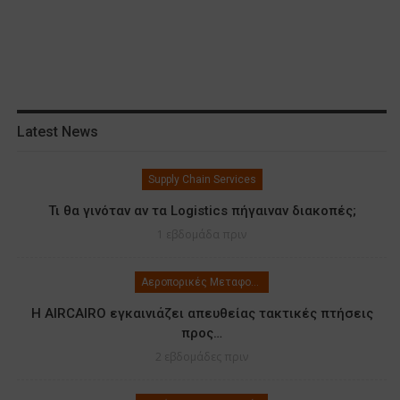
Latest News
Supply Chain Services
Τι θα γινόταν αν τα Logistics πήγαιναν διακοπές;
1 εβδομάδα πριν
Αεροπορικές Μεταφορές
Η AIRCAIRO εγκαινιάζει απευθείας τακτικές πτήσεις
προς…
2 εβδομάδες πριν