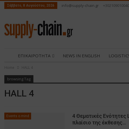
info@supply-chain.gr
+30210901004
Σάββατο, 8 Αυγούστου, 2026
ΕΠΙΚΑΙΡΟΤΗΤΑ
NEWS IN ENGLISH
LOGISTI
Home
HALL 4
ΕΠΙΚΟΙΝΩΝΙΑ
browsing Tag
HALL 4
4 Θεματικές Ενότητες L
Events o.mind
πλαίσιο της έκθεσης…