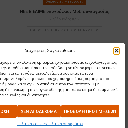
Θαλάσσιες Μεταφορές
ΝΕΕ & ΕΛΙΜΕ υπογράφουν MoU συνεργασίας
2 εβδομάδες πριν
ΤΟΠΟΘΕΤΉΣΤΕ ΠΕΡΙΣΣΌΤΕΡΩΝ ΜΗΝΥΜΆΤΩΝ
Διαχείριση Συγκατάθεσης
Υ ΧΡΙΣΤΙΝΑ
έχουμε την καλύτερη εμπειρία, χρησιμοποιούμε τεχνολογίες όπως
Σ Θ ΚΑΙ ΣΙΑ ΜΟΝΟΠΡΟΣΩΠΗ ΙΚΕ
α την αποθήκευση ή/και την πρόσβαση σε πληροφορίες συσκευών.
Α
εση για τις εν λόγω τεχνολογίες θα μας επιτρέψει να
ΡΙΑ
τούμε δεδομένα προσωπικού χαρακτήρα, όπως συμπεριφορά
 ή μοναδικά αναγνωριστικά σε αυτόν τον ιστότοπο. Η μη
η ή η ανάκληση της συγκατάθεσης, μπορεί να επηρεάσει αρνητικά
λειτουργίες και δυνατότητες.
ΔΟΧΉ
ΔΕΝ ΑΠΟΔΈΧΟΜΑΙ
ΠΡΟΒΟΛΉ ΠΡΟΤΙΜΉΣΕΩΝ
S
ΕΠΙΚΟΙΝΩΝΊΑ
Πολιτική Cookies
Πολιτική απορρήτου
Κατασκευή Ιστοσελίδων
NetPlanet