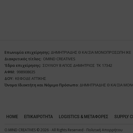
Επωνυμία επιχείρησης:
ΔΗΜΗΤΡΙΑΔΗΣ Θ ΚΑΙ ΣΙΑ ΜΟΝΟΠΡΟΣΩΠΗ ΙΚΕ
Διακριτικός τίτλος:
ΟΜΙΝD CREATIVES
‘
E
δρα επιχείρησης:
ΣΟΥΛΙΟΥ 8 ΑΓΙΟΣ ΔΗΜΗΤΡΙΟΣ ΤΚ 17342
ΑΦΜ:
998908635
ΔΟΥ:
ΚΕΦΟΔΕ ΑΤΤΙΚΗΣ
Όνομα Ιδιοκτήτη και Νόμιμο Πρόσωπο
: ΔΗΜΗΤΡΙΑΔΗΣ Θ ΚΑΙ ΣΙΑ ΜΟ
HOME
ΕΠΙΚΑΙΡΌΤΗΤΑ
LOGISTICS & ΜΕΤΑΦΟΡΕΣ
SUPPLY C
O.MIND CREATIVES
© 2026 - All Rights Reserved -
Πολιτική Απορρήτου