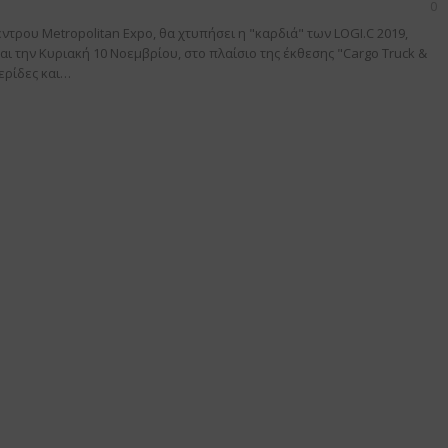
0
έντρου Metropolitan Expo, θα χτυπήσει η "καρδιά" των LOGI.C 2019,
αι την Κυριακή 10 Νοεμβρίου, στο πλαίσιο της έκθεσης "Cargo Truck &
ερίδες και…