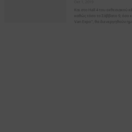
Οκτ 1, 2019
Και στο Hall 4 του εκθεσιακού κ
καθώς τόσο το Σάββατο 9, όσο κ
Van Expo", θα διενεργηθούν ημ