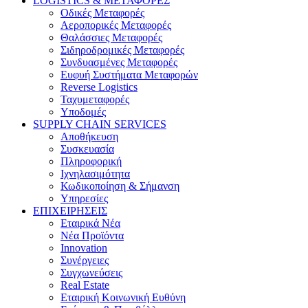
LOGISTICS & ΜΕΤΑΦΟΡΕΣ
Οδικές Μεταφορές
Αεροπορικές Μεταφορές
Θαλάσσιες Μεταφορές
Σιδηροδρομικές Μεταφορές
Συνδυασμένες Μεταφορές
Ευφυή Συστήματα Μεταφορών
Reverse Logistics
Ταχυμεταφορές
Υποδομές
SUPPLY CHAIN SERVICES
Αποθήκευση
Συσκευασία
Πληροφορική
Ιχνηλασιμότητα
Κωδικοποίηση & Σήμανση
Υπηρεσίες
ΕΠΙΧΕΙΡΗΣΕΙΣ
Εταιρικά Νέα
Νέα Προϊόντα
Innovation
Συνέργειες
Συγχωνεύσεις
Real Estate
Εταιρική Κοινωνική Ευθύνη