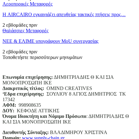
Αεροπορικές Μεταφορές
Η AIRCAIRO εγκαινιάζει απευθείας τακτικές πτήσεις προς…
2 εβδομάδες πριν
Θαλάσσιες Μεταφορές
ΝΕΕ & ΕΛΙΜΕ υπογράφουν MoU συνεργασίας
2 εβδομάδες πριν
Τοποθετήστε περισσότερων μηνυμάτων
Επωνυμία επιχείρησης:
ΔΗΜΗΤΡΙΑΔΗΣ Θ ΚΑΙ ΣΙΑ
ΜΟΝΟΠΡΟΣΩΠΗ ΙΚΕ
Διακριτικός τίτλος:
ΟΜΙΝD CREATIVES
‘
E
δρα επιχείρησης:
ΣΟΥΛΙΟΥ 8 ΑΓΙΟΣ ΔΗΜΗΤΡΙΟΣ ΤΚ
17342
ΑΦΜ:
998908635
ΔΟΥ:
ΚΕΦΟΔΕ ΑΤΤΙΚΗΣ
Όνομα Ιδιοκτήτη και Νόμιμο Πρόσωπο
: ΔΗΜΗΤΡΙΑΔΗΣ Θ
ΚΑΙ ΣΙΑ ΜΟΝΟΠΡΟΣΩΠΗ ΙΚΕ
Διευθυντής Σύνταξης:
ΒΛΑΔΙΜΗΡΟΥ ΧΡΙΣΤΙΝΑ
Domain
:
www.supply-chain.gr