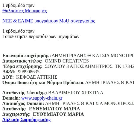
1 εβδομάδα πριν
Θαλάσσιες Μεταφορές
ΝΕΕ & ΕΛΙΜΕ υπογράφουν MoU συνεργασίας
1 εβδομάδα πριν
Τοποθετήστε περισσότερων μηνυμάτων
Επωνυμία επιχείρησης:
ΔΗΜΗΤΡΙΑΔΗΣ Θ ΚΑΙ ΣΙΑ ΜΟΝΟΠΡ
Διακριτικός τίτλος:
ΟΜΙΝD CREATIVES
‘
E
δρα επιχείρησης:
ΣΟΥΛΙΟΥ 8 ΑΓΙΟΣ ΔΗΜΗΤΡΙΟΣ ΤΚ 1734
ΑΦΜ:
998908635
ΔΟΥ:
ΚΕΦΟΔΕ ΑΤΤΙΚΗΣ
Όνομα Ιδιοκτήτη και Νόμιμο Πρόσωπο
: ΔΗΜΗΤΡΙΑΔΗΣ Θ ΚΑ
Διευθυντής Σύνταξης:
ΒΛΑΔΙΜΗΡΟΥ ΧΡΙΣΤΙΝΑ
Domain
:
www.supply-chain.gr
Δικαιούχος
Domain
:
ΔΗΜΗΤΡΙΑΔΗΣ Θ ΚΑΙ ΣΙΑ ΜΟΝΟΠΡΟΣ
Διευθυντής:
ΕΥΘΥΜΙΑΤΟΥ ΜΑΡΙΑ
Διαχειριστής:
ΕΥΘΥΜΙΑΤΟΥ ΜΑΡΙΑ
Δήλωση Συμμόρφωσης