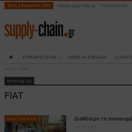
info@supply-chain.gr
+302109010040
Τρίτη, 4 Αυγούστου, 2026
ΕΠΙΚΑΙΡΟΤΗΤΑ
NEWS IN ENGLISH
LOGIST
Home
FIAT
ABOUT US
ΕΠΙΚΟΙΝΩΝΙΑ
browsing Tag
FIAT
Διαθέσιμο το ανανεωμέν
Cargo Truck & Van
Νοέ 28, 2023