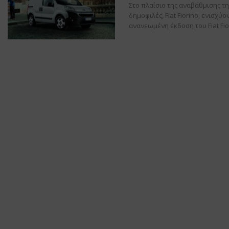
Στο πλαίσιο της αναβάθμισης της
δημοφιλές, Fiat Fiorino, ενισχ
ανανεωμένη έκδοση του Fiat Fio