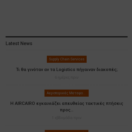
Latest News
Supply Chain Services
Τι θα γινόταν αν τα Logistics πήγαιναν διακοπές;
6 ημέρες πριν
Αεροπορικές Μεταφορές
Η AIRCAIRO εγκαινιάζει απευθείας τακτικές πτήσεις
προς…
1 εβδομάδα πριν