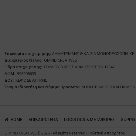
Επωνυμία επιχείρησης:
ΔΗΜΗΤΡΙΑΔΗΣ Θ ΚΑΙ ΣΙΑ ΜΟΝΟΠΡΟΣΩΠΗ ΙΚΕ
Διακριτικός τίτλος:
ΟΜΙΝD CREATIVES
‘
E
δρα επιχείρησης:
ΣΟΥΛΙΟΥ 8 ΑΓΙΟΣ ΔΗΜΗΤΡΙΟΣ ΤΚ 17342
ΑΦΜ:
998908635
ΔΟΥ:
ΚΕΦΟΔΕ ΑΤΤΙΚΗΣ
Όνομα Ιδιοκτήτη και Νόμιμο Πρόσωπο
: ΔΗΜΗΤΡΙΑΔΗΣ Θ ΚΑΙ ΣΙΑ ΜΟ
HOME
ΕΠΙΚΑΙΡΌΤΗΤΑ
LOGISTICS & ΜΕΤΑΦΟΡΕΣ
SUPPLY
O.MIND CREATIVES
© 2026 - All Rights Reserved -
Πολιτική Απορρήτου