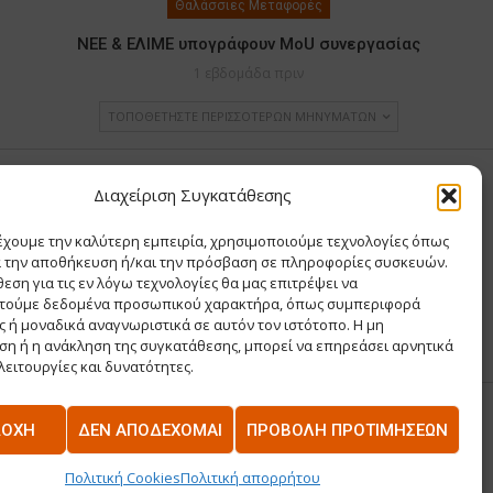
Θαλάσσιες Μεταφορές
ΝΕΕ & ΕΛΙΜΕ υπογράφουν MoU συνεργασίας
1 εβδομάδα πριν
ΤΟΠΟΘΕΤΉΣΤΕ ΠΕΡΙΣΣΌΤΕΡΩΝ ΜΗΝΥΜΆΤΩΝ
Υ ΧΡΙΣΤΙΝΑ
Διαχείριση Συγκατάθεσης
έχουμε την καλύτερη εμπειρία, χρησιμοποιούμε τεχνολογίες όπως
Σ Θ ΚΑΙ ΣΙΑ ΜΟΝΟΠΡΟΣΩΠΗ ΙΚΕ
α την αποθήκευση ή/και την πρόσβαση σε πληροφορίες συσκευών.
Α
εση για τις εν λόγω τεχνολογίες θα μας επιτρέψει να
ΡΙΑ
τούμε δεδομένα προσωπικού χαρακτήρα, όπως συμπεριφορά
 ή μοναδικά αναγνωριστικά σε αυτόν τον ιστότοπο. Η μη
η ή η ανάκληση της συγκατάθεσης, μπορεί να επηρεάσει αρνητικά
λειτουργίες και δυνατότητες.
ΔΟΧΉ
ΔΕΝ ΑΠΟΔΈΧΟΜΑΙ
ΠΡΟΒΟΛΉ ΠΡΟΤΙΜΉΣΕΩΝ
US
ΕΠΙΚΟΙΝΩΝΊΑ
Πολιτική Cookies
Πολιτική απορρήτου
Κατασκευή Ιστοσελίδων
NetPlanet