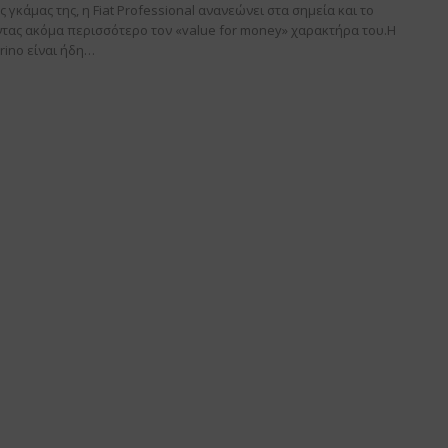
 γκάμας της, η Fiat Professional ανανεώνει στα σημεία και το
ύοντας ακόμα περισσότερο τον «value for money» χαρακτήρα του.Η
rino είναι ήδη…