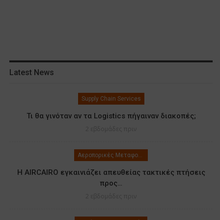
Latest News
Supply Chain Services
Τι θα γινόταν αν τα Logistics πήγαιναν διακοπές;
2 εβδομάδες πριν
Αεροπορικές Μεταφορές
Η AIRCAIRO εγκαινιάζει απευθείας τακτικές πτήσεις
προς…
2 εβδομάδες πριν