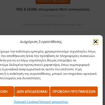
Θαλάσσιες Μεταφορές
ΝΕΕ & ΕΛΙΜΕ υπογράφουν MoU συνεργασίας
2 εβδομάδες πριν
ΤΟΠΟΘΕΤΉΣΤΕ ΠΕΡΙΣΣΌΤΕΡΩΝ ΜΗΝΥΜΆΤΩΝ
Υ ΧΡΙΣΤΙΝΑ
Διαχείριση Συγκατάθεσης
έχουμε την καλύτερη εμπειρία, χρησιμοποιούμε τεχνολογίες όπως
Σ Θ ΚΑΙ ΣΙΑ ΜΟΝΟΠΡΟΣΩΠΗ ΙΚΕ
α την αποθήκευση ή/και την πρόσβαση σε πληροφορίες συσκευών.
Α
εση για τις εν λόγω τεχνολογίες θα μας επιτρέψει να
ΡΙΑ
τούμε δεδομένα προσωπικού χαρακτήρα, όπως συμπεριφορά
 ή μοναδικά αναγνωριστικά σε αυτόν τον ιστότοπο. Η μη
η ή η ανάκληση της συγκατάθεσης, μπορεί να επηρεάσει αρνητικά
λειτουργίες και δυνατότητες.
ΔΟΧΉ
ΔΕΝ ΑΠΟΔΈΧΟΜΑΙ
ΠΡΟΒΟΛΉ ΠΡΟΤΙΜΉΣΕΩΝ
US
ΕΠΙΚΟΙΝΩΝΊΑ
Πολιτική Cookies
Πολιτική απορρήτου
Κατασκευή Ιστοσελίδων
NetPlanet