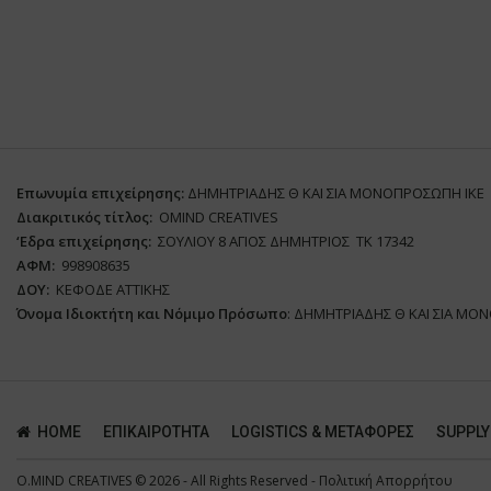
Επωνυμία επιχείρησης:
ΔΗΜΗΤΡΙΑΔΗΣ Θ ΚΑΙ ΣΙΑ ΜΟΝΟΠΡΟΣΩΠΗ ΙΚΕ
Διακριτικός τίτλος:
ΟΜΙΝD CREATIVES
‘
E
δρα επιχείρησης:
ΣΟΥΛΙΟΥ 8 ΑΓΙΟΣ ΔΗΜΗΤΡΙΟΣ ΤΚ 17342
ΑΦΜ:
998908635
ΔΟΥ:
ΚΕΦΟΔΕ ΑΤΤΙΚΗΣ
Όνομα Ιδιοκτήτη και Νόμιμο Πρόσωπο
: ΔΗΜΗΤΡΙΑΔΗΣ Θ ΚΑΙ ΣΙΑ ΜΟ
HOME
ΕΠΙΚΑΙΡΌΤΗΤΑ
LOGISTICS & ΜΕΤΑΦΟΡΕΣ
SUPPLY
O.MIND CREATIVES
© 2026 - All Rights Reserved -
Πολιτική Απορρήτου