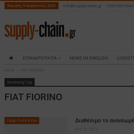
info@supply-chain.gr
+302109010040
Κυριακή, 9 Αυγούστου, 2026
ΕΠΙΚΑΙΡΟΤΗΤΑ
NEWS IN ENGLISH
LOGIST
Home
FIAT FIORINO
ABOUT US
ΕΠΙΚΟΙΝΩΝΙΑ
browsing Tag
FIAT FIORINO
Διαθέσιμο το ανανεωμέν
Cargo Truck & Van
Νοέ 28, 2023