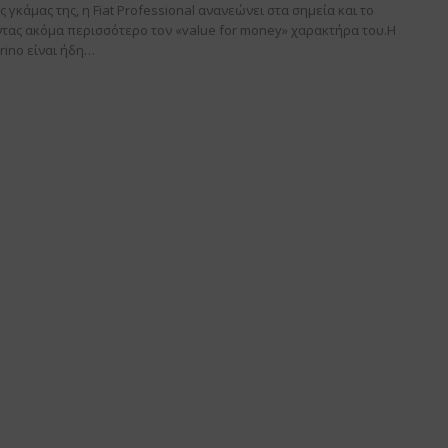
 γκάμας της, η Fiat Professional ανανεώνει στα σημεία και το
ύοντας ακόμα περισσότερο τον «value for money» χαρακτήρα του.Η
rino είναι ήδη…