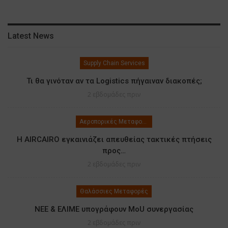
Latest News
Supply Chain Services
Τι θα γινόταν αν τα Logistics πήγαιναν διακοπές;
2 εβδομάδες πριν
Αεροπορικές Μεταφορές
Η AIRCAIRO εγκαινιάζει απευθείας τακτικές πτήσεις
προς…
2 εβδομάδες πριν
Θαλάσσιες Μεταφορές
ΝΕΕ & ΕΛΙΜΕ υπογράφουν MoU συνεργασίας
2 εβδομάδες πριν