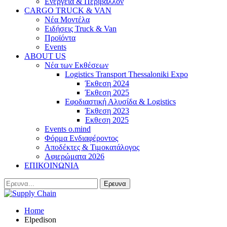
Ενέργεια & Περιβάλλον
CARGO TRUCK & VAN
Νέα Μοντέλα
Ειδήσεις Truck & Van
Προϊόντα
Events
ABOUT US
Νέα των Εκθέσεων
Logistics Transport Thessaloniki Expo
Έκθεση 2024
Έκθεση 2025
Εφοδιαστική Αλυσίδα & Logistics
Έκθεση 2023
Εκθεση 2025
Events o.mind
Φόρμα Ενδιαφέροντος
Αποδέκτες & Τιμοκατάλογος
Αφιερώματα 2026
ΕΠΙΚΟΙΝΩΝΙΑ
Home
Elpedison