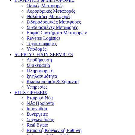
LOGISTICS & ΜΕΤΑΦΟΡΕΣ
Οδικές Μεταφορές
Αεροπορικές Μεταφορές
Θαλάσσιες Μεταφορές
Σιδηροδρομικές Μεταφορές
Συνδυασμένες Μεταφορές
Ευφυή Συστήματα Μεταφορών
Reverse Logistics
Ταχυμεταφορές
Υποδομές
SUPPLY CHAIN SERVICES
Αποθήκευση
Συσκευασία
Πληροφορική
Ιχνηλασιμότητα
Κωδικοποίηση & Σήμανση
Υπηρεσίες
ΕΠΙΧΕΙΡΗΣΕΙΣ
Εταιρικά Νέα
Νέα Προϊόντα
Innovation
Συνέργειες
Συγχωνεύσεις
Real Estate
Εταιρική Κοινωνική Ευθύνη