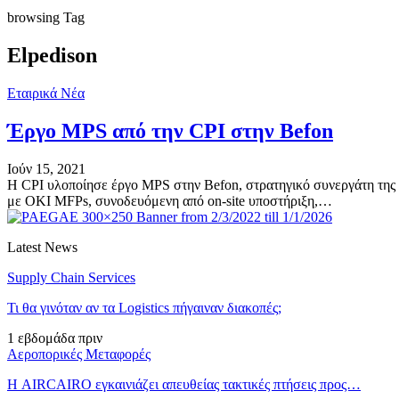
browsing Tag
Elpedison
Εταιρικά Νέα
Έργο MPS από την CPI στην Befon
Ιούν 15, 2021
H CPI υλοποίησε έργο MPS στην Befon, στρατηγικό συνεργάτη της 
με OKI MFPs, συνοδευόμενη από on-site υποστήριξη,…
Latest News
Supply Chain Services
Τι θα γινόταν αν τα Logistics πήγαιναν διακοπές;
1 εβδομάδα πριν
Αεροπορικές Μεταφορές
Η AIRCAIRO εγκαινιάζει απευθείας τακτικές πτήσεις προς…