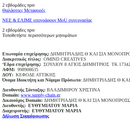
2 εβδομάδες πριν
Θαλάσσιες Μεταφορές
ΝΕΕ & ΕΛΙΜΕ υπογράφουν MoU συνεργασίας
2 εβδομάδες πριν
Τοποθετήστε περισσότερων μηνυμάτων
Επωνυμία επιχείρησης:
ΔΗΜΗΤΡΙΑΔΗΣ Θ ΚΑΙ ΣΙΑ ΜΟΝΟΠΡ
Διακριτικός τίτλος:
ΟΜΙΝD CREATIVES
‘
E
δρα επιχείρησης:
ΣΟΥΛΙΟΥ 8 ΑΓΙΟΣ ΔΗΜΗΤΡΙΟΣ ΤΚ 1734
ΑΦΜ:
998908635
ΔΟΥ:
ΚΕΦΟΔΕ ΑΤΤΙΚΗΣ
Όνομα Ιδιοκτήτη και Νόμιμο Πρόσωπο
: ΔΗΜΗΤΡΙΑΔΗΣ Θ ΚΑ
Διευθυντής Σύνταξης:
ΒΛΑΔΙΜΗΡΟΥ ΧΡΙΣΤΙΝΑ
Domain
:
www.supply-chain.gr
Δικαιούχος
Domain
:
ΔΗΜΗΤΡΙΑΔΗΣ Θ ΚΑΙ ΣΙΑ ΜΟΝΟΠΡΟΣ
Διευθυντής:
ΕΥΘΥΜΙΑΤΟΥ ΜΑΡΙΑ
Διαχειριστής:
ΕΥΘΥΜΙΑΤΟΥ ΜΑΡΙΑ
Δήλωση Συμμόρφωσης