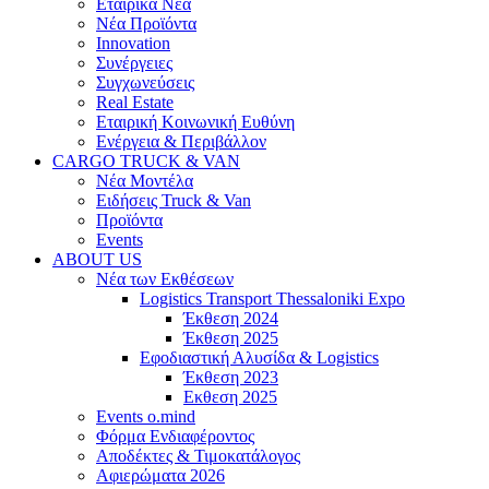
Εταιρικά Νέα
Νέα Προϊόντα
Innovation
Συνέργειες
Συγχωνεύσεις
Real Estate
Εταιρική Κοινωνική Ευθύνη
Ενέργεια & Περιβάλλον
CARGO TRUCK & VAN
Νέα Μοντέλα
Ειδήσεις Truck & Van
Προϊόντα
Events
ABOUT US
Νέα των Εκθέσεων
Logistics Transport Thessaloniki Expo
Έκθεση 2024
Έκθεση 2025
Εφοδιαστική Αλυσίδα & Logistics
Έκθεση 2023
Εκθεση 2025
Events o.mind
Φόρμα Ενδιαφέροντος
Αποδέκτες & Τιμοκατάλογος
Αφιερώματα 2026