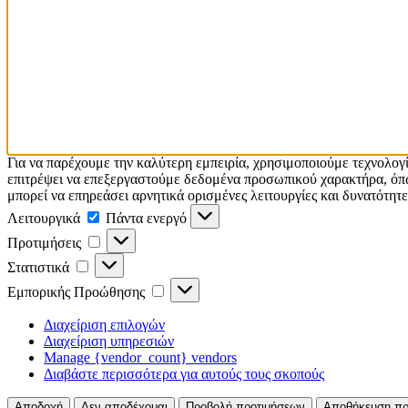
Για να παρέχουμε την καλύτερη εμπειρία, χρησιμοποιούμε τεχνολογ
επιτρέψει να επεξεργαστούμε δεδομένα προσωπικού χαρακτήρα, όπω
μπορεί να επηρεάσει αρνητικά ορισμένες λειτουργίες και δυνατότητε
Λειτουργικά
Λειτουργικά
Πάντα ενεργό
Προτιμήσεις
Προτιμήσεις
Στατιστικά
Στατιστικά
Εμπορικής
Εμπορικής Προώθησης
Προώθησης
Διαχείριση επιλογών
Διαχείριση υπηρεσιών
Manage {vendor_count} vendors
Διαβάστε περισσότερα για αυτούς τους σκοπούς
Αποδοχή
Δεν αποδέχομαι
Προβολή προτιμήσεων
Αποθήκευση πρ