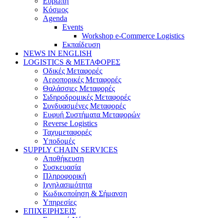
Ευρώπη
Κόσμος
Agenda
Events
Workshop e-Commerce Logistics
Εκπαίδευση
NEWS IN ENGLISH
LOGISTICS & ΜΕΤΑΦΟΡΕΣ
Οδικές Μεταφορές
Αεροπορικές Μεταφορές
Θαλάσσιες Μεταφορές
Σιδηροδρομικές Μεταφορές
Συνδυασμένες Μεταφορές
Ευφυή Συστήματα Μεταφορών
Reverse Logistics
Ταχυμεταφορές
Υποδομές
SUPPLY CHAIN SERVICES
Αποθήκευση
Συσκευασία
Πληροφορική
Ιχνηλασιμότητα
Κωδικοποίηση & Σήμανση
Υπηρεσίες
ΕΠΙΧΕΙΡΗΣΕΙΣ