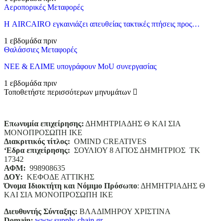
Αεροπορικές Μεταφορές
Η AIRCAIRO εγκαινιάζει απευθείας τακτικές πτήσεις προς…
1 εβδομάδα πριν
Θαλάσσιες Μεταφορές
ΝΕΕ & ΕΛΙΜΕ υπογράφουν MoU συνεργασίας
1 εβδομάδα πριν
Τοποθετήστε περισσότερων μηνυμάτων
Επωνυμία επιχείρησης:
ΔΗΜΗΤΡΙΑΔΗΣ Θ ΚΑΙ ΣΙΑ
ΜΟΝΟΠΡΟΣΩΠΗ ΙΚΕ
Διακριτικός τίτλος:
ΟΜΙΝD CREATIVES
‘
E
δρα επιχείρησης:
ΣΟΥΛΙΟΥ 8 ΑΓΙΟΣ ΔΗΜΗΤΡΙΟΣ ΤΚ
17342
ΑΦΜ:
998908635
ΔΟΥ:
ΚΕΦΟΔΕ ΑΤΤΙΚΗΣ
Όνομα Ιδιοκτήτη και Νόμιμο Πρόσωπο
: ΔΗΜΗΤΡΙΑΔΗΣ Θ
ΚΑΙ ΣΙΑ ΜΟΝΟΠΡΟΣΩΠΗ ΙΚΕ
Διευθυντής Σύνταξης:
ΒΛΑΔΙΜΗΡΟΥ ΧΡΙΣΤΙΝΑ
Domain
:
www.supply-chain.gr