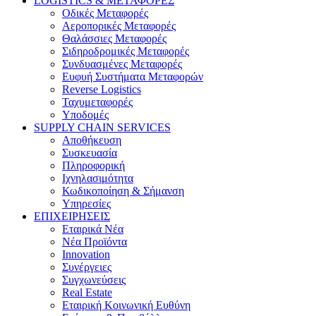
LOGISTICS & ΜΕΤΑΦΟΡΕΣ
Οδικές Μεταφορές
Αεροπορικές Μεταφορές
Θαλάσσιες Μεταφορές
Σιδηροδρομικές Μεταφορές
Συνδυασμένες Μεταφορές
Ευφυή Συστήματα Μεταφορών
Reverse Logistics
Ταχυμεταφορές
Υποδομές
SUPPLY CHAIN SERVICES
Αποθήκευση
Συσκευασία
Πληροφορική
Ιχνηλασιμότητα
Κωδικοποίηση & Σήμανση
Υπηρεσίες
ΕΠΙΧΕΙΡΗΣΕΙΣ
Εταιρικά Νέα
Νέα Προϊόντα
Innovation
Συνέργειες
Συγχωνεύσεις
Real Estate
Εταιρική Κοινωνική Ευθύνη