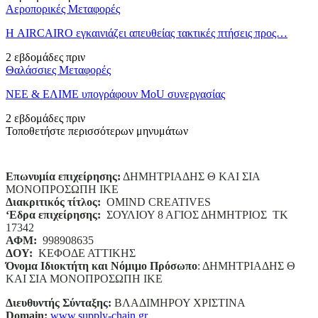
Αεροπορικές Μεταφορές
Η AIRCAIRO εγκαινιάζει απευθείας τακτικές πτήσεις προς…
2 εβδομάδες πριν
Θαλάσσιες Μεταφορές
ΝΕΕ & ΕΛΙΜΕ υπογράφουν MoU συνεργασίας
2 εβδομάδες πριν
Τοποθετήστε περισσότερων μηνυμάτων
Επωνυμία επιχείρησης:
ΔΗΜΗΤΡΙΑΔΗΣ Θ ΚΑΙ ΣΙΑ
ΜΟΝΟΠΡΟΣΩΠΗ ΙΚΕ
Διακριτικός τίτλος:
ΟΜΙΝD CREATIVES
‘
E
δρα επιχείρησης:
ΣΟΥΛΙΟΥ 8 ΑΓΙΟΣ ΔΗΜΗΤΡΙΟΣ ΤΚ
17342
ΑΦΜ:
998908635
ΔΟΥ:
ΚΕΦΟΔΕ ΑΤΤΙΚΗΣ
Όνομα Ιδιοκτήτη και Νόμιμο Πρόσωπο
: ΔΗΜΗΤΡΙΑΔΗΣ Θ
ΚΑΙ ΣΙΑ ΜΟΝΟΠΡΟΣΩΠΗ ΙΚΕ
Διευθυντής Σύνταξης:
ΒΛΑΔΙΜΗΡΟΥ ΧΡΙΣΤΙΝΑ
Domain
:
www.supply-chain.gr