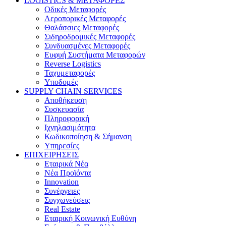
LOGISTICS & ΜΕΤΑΦΟΡΕΣ
Οδικές Μεταφορές
Αεροπορικές Μεταφορές
Θαλάσσιες Μεταφορές
Σιδηροδρομικές Μεταφορές
Συνδυασμένες Μεταφορές
Ευφυή Συστήματα Μεταφορών
Reverse Logistics
Ταχυμεταφορές
Υποδομές
SUPPLY CHAIN SERVICES
Αποθήκευση
Συσκευασία
Πληροφορική
Ιχνηλασιμότητα
Κωδικοποίηση & Σήμανση
Υπηρεσίες
ΕΠΙΧΕΙΡΗΣΕΙΣ
Εταιρικά Νέα
Νέα Προϊόντα
Innovation
Συνέργειες
Συγχωνεύσεις
Real Estate
Εταιρική Κοινωνική Ευθύνη