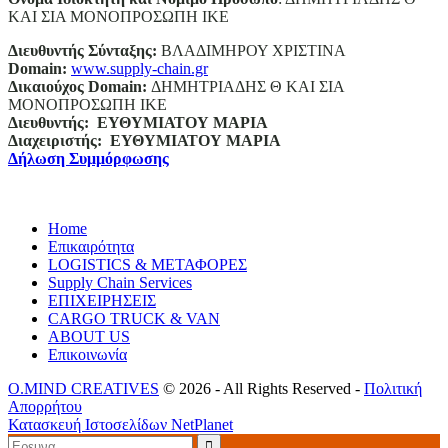
ΚΑΙ ΣΙΑ ΜΟΝΟΠΡΟΣΩΠΗ ΙΚΕ
Διευθυντής Σύνταξης:
ΒΛΑΔΙΜΗΡΟΥ ΧΡΙΣΤΙΝΑ
Domain
:
www.supply-chain.gr
Δικαιούχος
Domain
:
ΔΗΜΗΤΡΙΑΔΗΣ Θ ΚΑΙ ΣΙΑ
ΜΟΝΟΠΡΟΣΩΠΗ ΙΚΕ
Διευθυντής:
ΕΥΘΥΜΙΑΤΟΥ ΜΑΡΙΑ
Διαχειριστής:
ΕΥΘΥΜΙΑΤΟΥ ΜΑΡΙΑ
Δήλωση Συμμόρφωσης
Home
Επικαιρότητα
LOGISTICS & ΜΕΤΑΦΟΡΕΣ
Supply Chain Services
ΕΠΙΧΕΙΡΗΣΕΙΣ
CARGO TRUCK & VAN
ABOUT US
Επικοινωνία
O.MIND CREATIVES
© 2026 - All Rights Reserved -
Πολιτική
Απορρήτου
Κατασκευή Ιστοσελίδων
NetPlanet