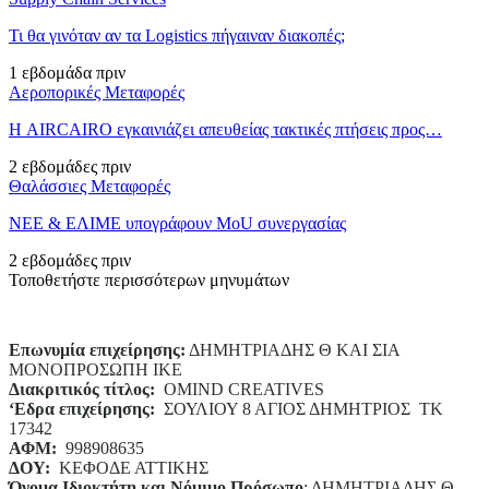
Τι θα γινόταν αν τα Logistics πήγαιναν διακοπές;
1 εβδομάδα πριν
Αεροπορικές Μεταφορές
Η AIRCAIRO εγκαινιάζει απευθείας τακτικές πτήσεις προς…
2 εβδομάδες πριν
Θαλάσσιες Μεταφορές
ΝΕΕ & ΕΛΙΜΕ υπογράφουν MoU συνεργασίας
2 εβδομάδες πριν
Τοποθετήστε περισσότερων μηνυμάτων
Επωνυμία επιχείρησης:
ΔΗΜΗΤΡΙΑΔΗΣ Θ ΚΑΙ ΣΙΑ
ΜΟΝΟΠΡΟΣΩΠΗ ΙΚΕ
Διακριτικός τίτλος:
ΟΜΙΝD CREATIVES
‘
E
δρα επιχείρησης:
ΣΟΥΛΙΟΥ 8 ΑΓΙΟΣ ΔΗΜΗΤΡΙΟΣ ΤΚ
17342
ΑΦΜ:
998908635
ΔΟΥ:
ΚΕΦΟΔΕ ΑΤΤΙΚΗΣ
Όνομα Ιδιοκτήτη και Νόμιμο Πρόσωπο
: ΔΗΜΗΤΡΙΑΔΗΣ Θ