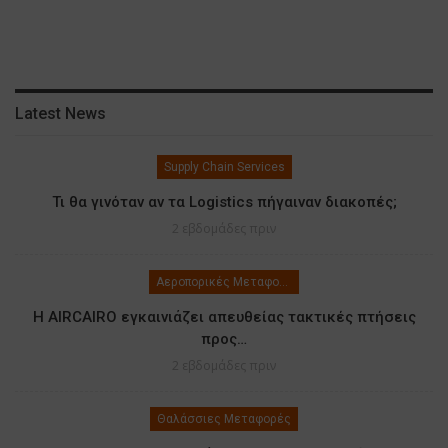
Latest News
Supply Chain Services
Τι θα γινόταν αν τα Logistics πήγαιναν διακοπές;
2 εβδομάδες πριν
Αεροπορικές Μεταφορές
Η AIRCAIRO εγκαινιάζει απευθείας τακτικές πτήσεις
προς…
2 εβδομάδες πριν
Θαλάσσιες Μεταφορές