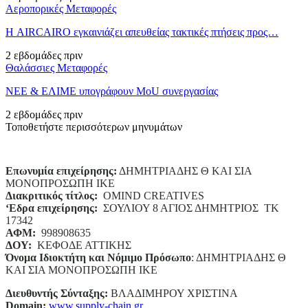
Αεροπορικές Μεταφορές
Η AIRCAIRO εγκαινιάζει απευθείας τακτικές πτήσεις προς…
2 εβδομάδες πριν
Θαλάσσιες Μεταφορές
ΝΕΕ & ΕΛΙΜΕ υπογράφουν MoU συνεργασίας
2 εβδομάδες πριν
Τοποθετήστε περισσότερων μηνυμάτων
Επωνυμία επιχείρησης:
ΔΗΜΗΤΡΙΑΔΗΣ Θ ΚΑΙ ΣΙΑ
ΜΟΝΟΠΡΟΣΩΠΗ ΙΚΕ
Διακριτικός τίτλος:
ΟΜΙΝD CREATIVES
‘
E
δρα επιχείρησης:
ΣΟΥΛΙΟΥ 8 ΑΓΙΟΣ ΔΗΜΗΤΡΙΟΣ ΤΚ
17342
ΑΦΜ:
998908635
ΔΟΥ:
ΚΕΦΟΔΕ ΑΤΤΙΚΗΣ
Όνομα Ιδιοκτήτη και Νόμιμο Πρόσωπο
: ΔΗΜΗΤΡΙΑΔΗΣ Θ
ΚΑΙ ΣΙΑ ΜΟΝΟΠΡΟΣΩΠΗ ΙΚΕ
Διευθυντής Σύνταξης:
ΒΛΑΔΙΜΗΡΟΥ ΧΡΙΣΤΙΝΑ
Domain
:
www.supply-chain.gr