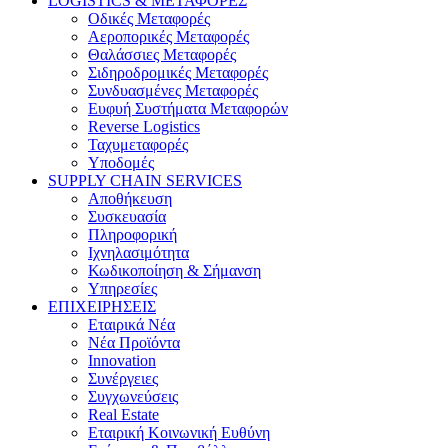
LOGISTICS & ΜΕΤΑΦΟΡΕΣ
Οδικές Μεταφορές
Αεροπορικές Μεταφορές
Θαλάσσιες Μεταφορές
Σιδηροδρομικές Μεταφορές
Συνδυασμένες Μεταφορές
Ευφυή Συστήματα Μεταφορών
Reverse Logistics
Ταχυμεταφορές
Υποδομές
SUPPLY CHAIN SERVICES
Αποθήκευση
Συσκευασία
Πληροφορική
Ιχνηλασιμότητα
Κωδικοποίηση & Σήμανση
Υπηρεσίες
ΕΠΙΧΕΙΡΗΣΕΙΣ
Εταιρικά Νέα
Νέα Προϊόντα
Innovation
Συνέργειες
Συγχωνεύσεις
Real Estate
Εταιρική Κοινωνική Ευθύνη