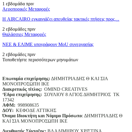
1 εβδομάδα πριν
Αεροπορικές Μεταφορές
Η AIRCAIRO εγκαινιάζει απευθείας τακτικές πτήσεις προς…
2 εβδομάδες πριν
Θαλάσσιες Μεταφορές
ΝΕΕ & ΕΛΙΜΕ υπογράφουν MoU συνεργασίας
2 εβδομάδες πριν
Τοποθετήστε περισσότερων μηνυμάτων
Επωνυμία επιχείρησης:
ΔΗΜΗΤΡΙΑΔΗΣ Θ ΚΑΙ ΣΙΑ
ΜΟΝΟΠΡΟΣΩΠΗ ΙΚΕ
Διακριτικός τίτλος:
ΟΜΙΝD CREATIVES
‘
E
δρα επιχείρησης:
ΣΟΥΛΙΟΥ 8 ΑΓΙΟΣ ΔΗΜΗΤΡΙΟΣ ΤΚ
17342
ΑΦΜ:
998908635
ΔΟΥ:
ΚΕΦΟΔΕ ΑΤΤΙΚΗΣ
Όνομα Ιδιοκτήτη και Νόμιμο Πρόσωπο
: ΔΗΜΗΤΡΙΑΔΗΣ Θ
ΚΑΙ ΣΙΑ ΜΟΝΟΠΡΟΣΩΠΗ ΙΚΕ
Διευθυντής Σύνταξης:
ΒΛΑΔΙΜΗΡΟΥ ΧΡΙΣΤΙΝΑ