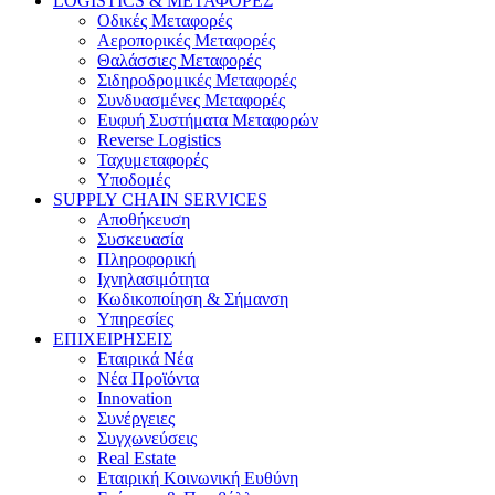
LOGISTICS & ΜΕΤΑΦΟΡΕΣ
Οδικές Μεταφορές
Αεροπορικές Μεταφορές
Θαλάσσιες Μεταφορές
Σιδηροδρομικές Μεταφορές
Συνδυασμένες Μεταφορές
Ευφυή Συστήματα Μεταφορών
Reverse Logistics
Ταχυμεταφορές
Υποδομές
SUPPLY CHAIN SERVICES
Αποθήκευση
Συσκευασία
Πληροφορική
Ιχνηλασιμότητα
Κωδικοποίηση & Σήμανση
Υπηρεσίες
ΕΠΙΧΕΙΡΗΣΕΙΣ
Εταιρικά Νέα
Νέα Προϊόντα
Innovation
Συνέργειες
Συγχωνεύσεις
Real Estate
Εταιρική Κοινωνική Ευθύνη