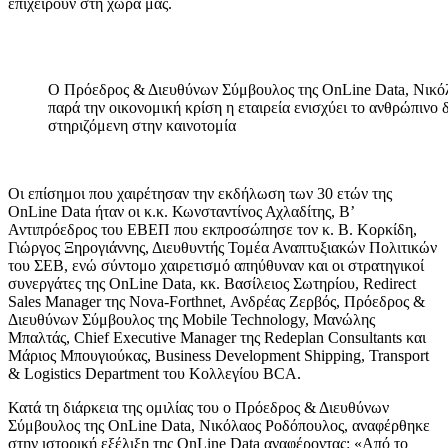
επιχειρούν στη χώρα μας.
O Πρόεδρος & Διευθύνων Σύμβουλος της OnLine Data, Νικόλ
παρά την οικονομική κρίση η εταιρεία ενισχύει το ανθρώπινο 
στηριζόμενη στην καινοτομία
Οι επίσημοι που χαιρέτησαν την εκδήλωση των 30 ετών της
OnLine Data ήταν οι κ.κ. Κωνσταντίνος Αχλαδίτης, Β’
Αντιπρόεδρος του ΕΒΕΠ που εκπροσώπησε τον κ. Β. Κορκίδη,
Γιώργος Ξηρογιάννης, Διευθυντής Τομέα Αναπτυξιακών Πολιτικών
του ΣΕΒ, ενώ σύντομο χαιρετισμό απηύθυναν και οι στρατηγικοί
συνεργάτες της OnLine Data, κκ. Βασίλειος Σωτηρίου, Redirect
Sales Manager της Nova-Forthnet, Ανδρέας Ζερβός, Πρόεδρος &
Διευθύνων Σύμβουλος της Mobile Technology, Μανώλης
Μπαλτάς, Chief Executive Manager της Redeplan Consultants και
Μάριος Μπουγιούκας, Business Development Shipping, Transport
& Logistics Department του Κολλεγίου BCA.
Κατά τη διάρκεια της ομιλίας του ο Πρόεδρος & Διευθύνων
Σύμβουλος της OnLine Data, Νικόλαος Ροδόπουλος, αναφέρθηκε
στην ιστορική εξέλιξη της OnLine Data αναφέροντας: «Από το