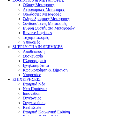
LOGISTICS & ΜΕΤΑΦΟΡΕΣ
Οδικές Μεταφορές
Αεροπορικές Μεταφορές
Θαλάσσιες Μεταφορές
Σιδηροδρομικές Μεταφορές
Συνδυασμένες Μεταφορές
Ευφυή Συστήματα Μεταφορών
Reverse Logistics
Ταχυμεταφορές
Υποδομές
SUPPLY CHAIN SERVICES
Αποθήκευση
Συσκευασία
Πληροφορική
Ιχνηλασιμότητα
Κωδικοποίηση & Σήμανση
Υπηρεσίες
ΕΠΙΧΕΙΡΗΣΕΙΣ
Εταιρικά Νέα
Νέα Προϊόντα
Innovation
Συνέργειες
Συγχωνεύσεις
Real Estate
Εταιρική Κοινωνική Ευθύνη