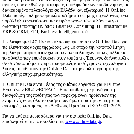
αγορές των διεθνών μεταφορών, αποθηκεύσεων και διανομών, με
διακεκριμένο πελατολόγιο σε Ελλάδα και εξωτερικό. Η OnLine
Data παράγει πληροφοριακά συστήματα υψηλής τεχνολογίας, ενώ
παράλληλα αναπτύσσει μια σειρά οργανωμένων λύσεων για
ολιστική υποστήριξη, όπως Business Consulting, IT Infrastructure,
ERP & CRM, ΕDI, Business Intelligence κ.ά.
Η πλατφόρμα LOTify που υλοποιήθηκε από την OnLine Data για
τις ελεγκτικές αρχές της χώρας μας με στόχο την καταπολέμηση
της λαθρεμπορίας στον χώρο των αλκοολούχων ποτών, αλλά και
το σύνολο των επενδύσεων στον τομέα της Έρευνας & Ανάπτυξης
σε συνδυασμό με τις πρωτοποριακές και σύγχρονες τεχνολογικά
λύσεις τοποθετούν την OnLine Data στην πρώτη γραμμή της
ελληνικής επιχειρηματικότητας.
Η OnLine Data είναι μέλος της ομάδας εργασίας για EDI των
Ηνωμένων Εθνών/ECFACT. Επιπρόσθετα, μεριμνά για τη
διασφάλιση της ποιότητας των παρεχόμενων προϊόντων της
εναρμονίζοντας όλο το φάσμα των δραστηριοτήτων της με τις
αυστηρές απαιτήσεις του Διεθνούς Προτύπου ISO 9001: 2015.
Για να μάθετε περισσότερα για την εταιρεία OnLine Data
επισκεφτείτε την ιστοσελίδα της
www.onlinedata.gr
.