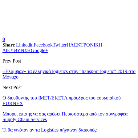
0
Share
Linkedin
Facebook
Twitter
ΗΛΕΚΤΡΟΝΙΚΗ
ΔΙΕΥΘΥΝΣΗ
Google+
Prev Post
«Έλαμψαν» τα ελληνικά logistics στην “transport-logistic” 2019 στο
Μόναχο
Next Post
Ο διευθυντής του ΙΜΕΤ/ΕΚΕΤΑ πρόεδρος του ευρωπαϊκού
EURNEX
Μπορεί επίσης να σας αρέσει
Περισσότερα από τον συγγραφέα
Supply Chain Services
Τι θα γινόταν αν τα Logistics πήγαιναν διακοπές;