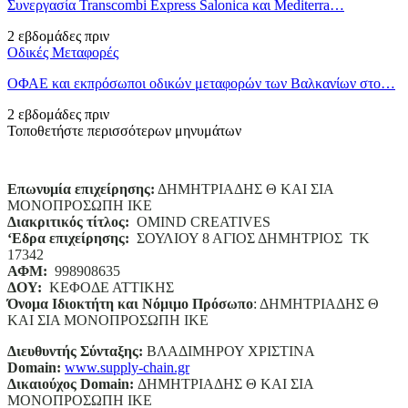
Συνεργασία Transcombi Express Salonica και Mediterra…
2 εβδομάδες πριν
Οδικές Μεταφορές
ΟΦΑΕ και εκπρόσωποι οδικών μεταφορών των Βαλκανίων στο…
2 εβδομάδες πριν
Τοποθετήστε περισσότερων μηνυμάτων
Επωνυμία επιχείρησης:
ΔΗΜΗΤΡΙΑΔΗΣ Θ ΚΑΙ ΣΙΑ
ΜΟΝΟΠΡΟΣΩΠΗ ΙΚΕ
Διακριτικός τίτλος:
ΟΜΙΝD CREATIVES
‘
E
δρα επιχείρησης:
ΣΟΥΛΙΟΥ 8 ΑΓΙΟΣ ΔΗΜΗΤΡΙΟΣ ΤΚ
17342
ΑΦΜ:
998908635
ΔΟΥ:
ΚΕΦΟΔΕ ΑΤΤΙΚΗΣ
Όνομα Ιδιοκτήτη και Νόμιμο Πρόσωπο
: ΔΗΜΗΤΡΙΑΔΗΣ Θ
ΚΑΙ ΣΙΑ ΜΟΝΟΠΡΟΣΩΠΗ ΙΚΕ
Διευθυντής Σύνταξης:
ΒΛΑΔΙΜΗΡΟΥ ΧΡΙΣΤΙΝΑ
Domain
:
www.supply-chain.gr
Δικαιούχος
Domain
:
ΔΗΜΗΤΡΙΑΔΗΣ Θ ΚΑΙ ΣΙΑ
ΜΟΝΟΠΡΟΣΩΠΗ ΙΚΕ