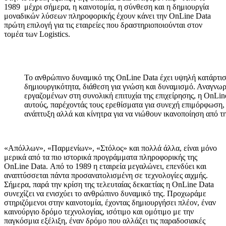
1989 μέχρι σήμερα, η καινοτομία, η σύνθεση και η δημιουργία
μοναδικών λύσεων πληροφορικής έχουν κάνει την OnLine Data
πρώτη επιλογή για τις εταιρείες που δραστηριοποιούνται στον
τομέα των Logistics.
Το ανθρώπινο δυναμικό της OnLine Data έχει υψηλή κατάρτιση
δημιουργικότητα, διάθεση για γνώση και δυναμισμό. Αναγνωρ
εργαζομένων στη συνολική επιτυχία της επιχείρησης, η OnLin
αυτούς, παρέχοντάς τους ερεθίσματα για συνεχή επιμόρφωση,
ανάπτυξη αλλά και κίνητρα για να νιώθουν ικανοποίηση από τ
«Απόλλων», «Παρμενίων», «Στόλος» και πολλά άλλα, είναι μόνο
μερικά από τα πιο ιστορικά προγράμματα πληροφορικής της
OnLine Data. Από το 1989 η εταιρεία μεγαλώνει, επενδύει και
αναπτύσσεται πάντα προσανατολισμένη σε τεχνολογίες αιχμής.
Σήμερα, παρά την κρίση της τελευταίας δεκαετίας η OnLine Data
συνεχίζει να ενισχύει το ανθρώπινο δυναμικό της. Προχωράμε
στηριζόμενοι στην καινοτομία, έχοντας δημιουργήσει πλέον, έναν
καινούργιο δρόμο τεχνολογίας, ισότιμο και ομότιμο με την
παγκόσμια εξέλιξη, έναν δρόμο που αλλάζει τις παραδοσιακές