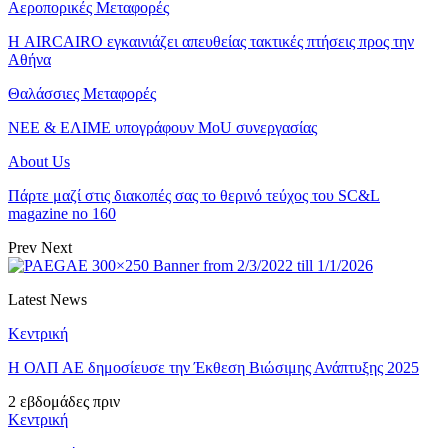
Αεροπορικές Μεταφορές
Η AIRCAIRO εγκαινιάζει απευθείας τακτικές πτήσεις προς την
Αθήνα
Θαλάσσιες Μεταφορές
ΝΕΕ & ΕΛΙΜΕ υπογράφουν MoU συνεργασίας
About Us
Πάρτε μαζί στις διακοπές σας το θερινό τεύχος του SC&L
magazine no 160
Prev
Next
Latest News
Κεντρική
Η ΟΛΠ ΑΕ δημοσίευσε την Έκθεση Βιώσιμης Ανάπτυξης 2025
2 εβδομάδες πριν
Κεντρική