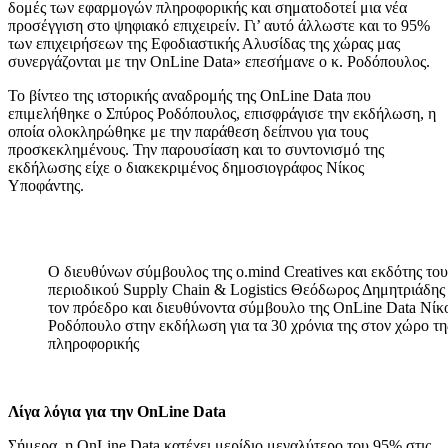
δομές των εφαρμογών πληροφορικής και σηματοδοτεί μια νέα
προσέγγιση στο ψηφιακό επιχειρείν. Γι’ αυτό άλλωστε και το 95%
των επιχειρήσεων της Εφοδιαστικής Αλυσίδας της χώρας μας
συνεργάζονται με την OnLine Data» επεσήμανε ο κ. Ροδόπουλος.
Το βίντεο της ιστορικής αναδρομής της OnLine Data που
επιμελήθηκε ο Σπύρος Ροδόπουλος, επισφράγισε την εκδήλωση, η
οποία ολοκληρώθηκε με την παράθεση δείπνου για τους
προσκεκλημένους. Την παρουσίαση και το συντονισμό της
εκδήλωσης είχε ο διακεκριμένος δημοσιογράφος Νίκος
Υποφάντης.
Ο διευθύνων σύμβουλος της o.mind Creatives και εκδότης του
περιοδικού Supply Chain & Logistics Θεόδωρος Δημητριάδης 
τον πρόεδρο και διευθύνοντα σύμβουλο της OnLine Data Νίκ
Ροδόπουλο στην εκδήλωση για τα 30 χρόνια της στον χώρο τη
πληροφορικής
Λίγα λόγια για την
OnLine
Data
Σήμερα, η OnLine Data κατέχει μερίδιο μεγαλύτερο του 95% στις