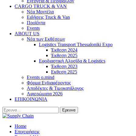
Ενέργεια & Περιβάλλον
CARGO TRUCK & VAN
Νέα Μοντέλα
Ειδήσεις Truck & Van
Προϊόντα
Events
ABOUT US
Νέα των Εκθέσεων
Logistics Transport Thessaloniki Expo
Έκθεση 2024
Έκθεση 2025
Εφοδιαστική Αλυσίδα & Logistics
Έκθεση 2023
Εκθεση 2025
Events o.mind
Φόρμα Ενδιαφέροντος
Αποδέκτες & Τιμοκατάλογος
Αφιερώματα 2026
ΕΠΙΚΟΙΝΩΝΙΑ
Home
Επιχειρήσεις