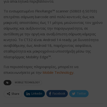
για απαιτητικά περιβάλλοντα.
Το ενσωματωμένο FlexRange™ scanner (S0803 ή S0703)
επιτρέπει σάρωση barcode από πολύ κοντινές έως και
μακρινές αποστάσεις έως 11 μέτρα, μειώνοντας τον χρόνο
σάρωσης και αυξάνοντας την παραγωγικότητα, σε
αντίθεση με την αργή και αναξιόπιστη σάρωση κάμερας
κινητού. Το CT32 είναι Android 14 ready, με δυνατότητα
αναβάθμισης έως Android 18, παρέχοντας ασφάλεια,
σταθερότητα και μακροχρόνια υποστήριξη μέσω της
πλατφόρμας Mobility Edge™.
Για περισσότερες πληροφορίες, μπορείτε να
επικοινωνήσετε με την
Mobile Technology
.
MOBILE TECHNOLOGY
Share
Linkedin
Facebook
Twitter
ΗΛΕΚΤΡΟΝΙΚΗ ΔΙΕΥΘΥΝΣΗ
Google+