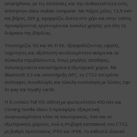
smartphone, με τις επιδόσεις και την ανθεκτικότητα ενός
enterprise-class mobile computer. Με πάχος μόλις 13,9 mm
και βάρος 269 g, εφαρμόζει άνετα στο χέρι και στην τσέπη,
προσφέροντας εργονομία και ευκολία χρήσης για όλη τη
διάρκεια της βάρδιας.
Υποστηρίζει 5G και Wi-Fi 6E, εξασφαλίζοντας υψηλές
ταχύτητες και αξιόπιστη συνδεσιμότητα ακόμα και σε
δύσκολα περιβάλλοντα, όπως μεγάλες αποθήκες,
πολυσύχναστα καταστήματα ή εξωτερικοί χώροι. Με
Bluetooth 5.3 και υποστήριξη NFC, το CT32 επιτρέπει
ανέπαφες συναλλαγές και εύκολη ενοποίηση με λύσεις tap-
to-pay και loyalty cards.
Η 6 ιντσών Full HD οθόνη με φωτεινότητα 450 nits και
Corning Gorilla Glass 5 προσφέρει εξαιρετική
αναγνωσιμότητα τόσο σε εσωτερικούς, όσο και σε
εξωτερικούς χώρους, ενώ η στιβαρή κατασκευή του CT32,
με βαθμό προστασίας IP65 και IP68, το καθιστά ιδανικό