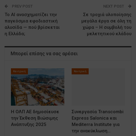
PREV POST
NEXT POST
Το AI ανασχηματίζει την
Σε τροχιά υλοποίησης
παγκόσμια εφοδιαστική
μεγάλα έργα σε όλη τη
αλυσίδα — πού βρίσκεται
χώρα – Η συμβολή του
η Ελλάδα;
μελετητικού κλάδου
Μπορεί επίσης να σας αρέσει
Κεντρική
Κεντρική
Η ΟΛΠ ΑΕ δημοσίευσε
Συνεργασία Transcombi
την Έκθεση Βιώσιμης
Express Salonica και
Ανάπτυξης 2025
Mediterra Institute για
την ανακύκλωση…