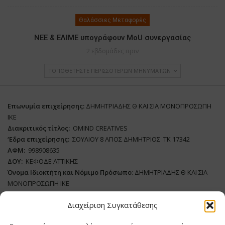
Θαλάσσιες Μεταφορές
ΝΕΕ & ΕΛΙΜΕ υπογράφουν MoU συνεργασίας
2 εβδομάδες πριν
ΤΟΠΟΘΕΤΉΣΤΕ ΠΕΡΙΣΣΌΤΕΡΩΝ ΜΗΝΥΜΆΤΩΝ
Επωνυμία επιχείρησης:
ΔΗΜΗΤΡΙΑΔΗΣ Θ ΚΑΙ ΣΙΑ ΜΟΝΟΠΡΟΣΩΠΗ
ΙΚΕ
Διακριτικός τίτλος:
ΟΜΙΝD CREATIVES
‘
E
δρα επιχείρησης:
ΣΟΥΛΙΟΥ 8 ΑΓΙΟΣ ΔΗΜΗΤΡΙΟΣ ΤΚ 17342
ΑΦΜ:
998908635
ΔΟΥ:
ΚΕΦΟΔΕ ΑΤΤΙΚΗΣ
Όνομα Ιδιοκτήτη και Νόμιμο Πρόσωπο
: ΔΗΜΗΤΡΙΑΔΗΣ Θ ΚΑΙ ΣΙΑ
ΜΟΝΟΠΡΟΣΩΠΗ ΙΚΕ
Διαχείριση Συγκατάθεσης
Διευθυντής Σύνταξης:
ΒΛΑΔΙΜΗΡΟΥ ΧΡΙΣΤΙΝΑ
Domain
:
www.supply-chain.gr