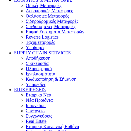
LOGISTICS & ΜΕΤΑΦΟΡΕΣ
Οδικές Μεταφορές
Αεροπορικές Μεταφορές
Θαλάσσιες Μεταφορές
Σιδηροδρομικές Μεταφορές
Συνδυασμένες Μεταφορές
Ευφυή Συστήματα Μεταφορών
Reverse Logistics
Ταχυμεταφορές
Υποδομές
SUPPLY CHAIN SERVICES
Αποθήκευση
Συσκευασία
Πληροφορική
Ιχνηλασιμότητα
Κωδικοποίηση & Σήμανση
Υπηρεσίες
ΕΠΙΧΕΙΡΗΣΕΙΣ
Εταιρικά Νέα
Νέα Προϊόντα
Innovation
Συνέργειες
Συγχωνεύσεις
Real Estate
Εταιρική Κοινωνική Ευθύνη