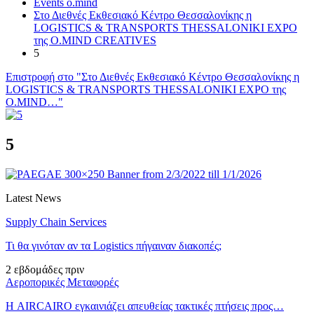
Events o.mind
Στο Διεθνές Εκθεσιακό Κέντρο Θεσσαλονίκης η
LOGISTICS & TRANSPORTS THESSALONIKI EXPO
της O.MIND CREATIVES
5
Επιστροφή στο "Στο Διεθνές Εκθεσιακό Κέντρο Θεσσαλονίκης η
LOGISTICS & TRANSPORTS THESSALONIKI EXPO της
O.MIND…"
5
Latest News
Supply Chain Services
Τι θα γινόταν αν τα Logistics πήγαιναν διακοπές;
2 εβδομάδες πριν
Αεροπορικές Μεταφορές
Η AIRCAIRO εγκαινιάζει απευθείας τακτικές πτήσεις προς…