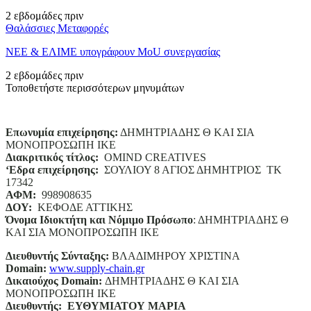
2 εβδομάδες πριν
Θαλάσσιες Μεταφορές
ΝΕΕ & ΕΛΙΜΕ υπογράφουν MoU συνεργασίας
2 εβδομάδες πριν
Τοποθετήστε περισσότερων μηνυμάτων
Επωνυμία επιχείρησης:
ΔΗΜΗΤΡΙΑΔΗΣ Θ ΚΑΙ ΣΙΑ
ΜΟΝΟΠΡΟΣΩΠΗ ΙΚΕ
Διακριτικός τίτλος:
ΟΜΙΝD CREATIVES
‘
E
δρα επιχείρησης:
ΣΟΥΛΙΟΥ 8 ΑΓΙΟΣ ΔΗΜΗΤΡΙΟΣ ΤΚ
17342
ΑΦΜ:
998908635
ΔΟΥ:
ΚΕΦΟΔΕ ΑΤΤΙΚΗΣ
Όνομα Ιδιοκτήτη και Νόμιμο Πρόσωπο
: ΔΗΜΗΤΡΙΑΔΗΣ Θ
ΚΑΙ ΣΙΑ ΜΟΝΟΠΡΟΣΩΠΗ ΙΚΕ
Διευθυντής Σύνταξης:
ΒΛΑΔΙΜΗΡΟΥ ΧΡΙΣΤΙΝΑ
Domain
:
www.supply-chain.gr
Δικαιούχος
Domain
:
ΔΗΜΗΤΡΙΑΔΗΣ Θ ΚΑΙ ΣΙΑ
ΜΟΝΟΠΡΟΣΩΠΗ ΙΚΕ
Διευθυντής:
ΕΥΘΥΜΙΑΤΟΥ ΜΑΡΙΑ