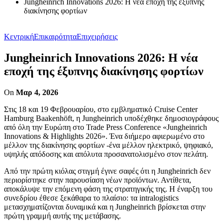
Jungheinrich Innovations 2026: Η νέα εποχή της έξυπνης
διακίνησης φορτίων
Κεντρική
Επικαιρότητα
Επιχειρήσεις
Jungheinrich Innovations 2026: Η νέα
εποχή της έξυπνης διακίνησης φορτίων
On
Μαρ 4, 2026
Στις 18 και 19 Φεβρουαρίου, στο εμβληματικό Cruise Center
Hamburg Baakenhöft, η Jungheinrich υποδέχθηκε δημοσιογράφους
από όλη την Ευρώπη στο Trade Press Conference «Jungheinrich
Innovations & Highlights 2026». Ένα διήμερο αφιερωμένο στο
μέλλον της διακίνησης φορτίων -ένα μέλλον ηλεκτρικό, ψηφιακό,
υψηλής απόδοσης και απόλυτα προσανατολισμένο στον πελάτη.
Από την πρώτη κιόλας στιγμή έγινε σαφές ότι η Jungheinrich δεν
περιορίστηκε στην παρουσίαση νέων προϊόντων. Αντίθετα,
αποκάλυψε την επόμενη φάση της στρατηγικής της. Η έναρξη του
συνεδρίου έθεσε ξεκάθαρα το πλαίσιο: τα intralogistics
μετασχηματίζονται δυναμικά και η Jungheinrich βρίσκεται στην
πρώτη γραμμή αυτής της μετάβασης.