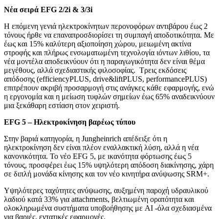
Νέα σειρά
EFG
2/2
i
& 3/3
i
Η επόμενη γενιά ηλεκτροκίνητων περονοφόρων αντιβάρου έως 2
τόνους ήρθε να επαναπροσδιορίσει τη συμπαγή αποδοτικότητα. Με
έως και 15% καλύτερη αξιοποίηση χώρου, μειωμένη ακτίνα
στροφής και πλήρως ενσωματωμένη τεχνολογία ιόντων λιθίου, τα
νέα μοντέλα αποδεικνύουν ότι η παραγωγικότητα δεν είναι θέμα
μεγέθους, αλλά σχεδιαστικής φιλοσοφίας. Τρεις εκδόσεις
απόδοσης (efficiencyPLUS, drive&liftPLUS, performancePLUS)
επιτρέπουν ακριβή προσαρμογή στις ανάγκες κάθε εφαρμογής, ενώ
η εργονομία και η μείωση τυφλών σημείων έως 65% αναδεικνύουν
μια ξεκάθαρη εστίαση στον χειριστή.
EFG
5 – Ηλεκτροκίνηση βαρέως τύπου
Στην βαριά κατηγορία, η Jungheinrich απέδειξε ότι η
ηλεκτροκίνηση δεν είναι πλέον εναλλακτική λύση, αλλά η νέα
κανονικότητα. Το νέο EFG 5, με ικανότητα φόρτωσης έως 5
τόνους, προσφέρει έως 15% υψηλότερη απόδοση διακίνησης, χάρη
σε διπλή μονάδα κίνησης και τον νέο κινητήρα ανύψωσης SRM+.
Υψηλότερες ταχύτητες ανύψωσης, αυξημένη παροχή υδραυλικού
λαδιού κατά 33% για attachments, βελτιωμένη ορατότητα και
ολοκληρωμένα συστήματα υποβοήθησης με AI -όλα σχεδιασμένα
για βαριές, εντατικές εφαρμογές.