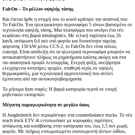
FalcOn
– Το μέλλον υψηλής τάσης
Και έπειτα ήρθε η στιγμή που το κοινό κράτησε την αναπνοή του:
Το FalcOn. Ένα ηλεκτροκίνητο περονοφόρο 5 τόνων βασισμένο σε
τεχνολογία υψηλής τάσης. Μια πλατφόρμα που ανοίγει ένα νέο
κεφάλαιο στη βαριά intralogistics. Με τελική ταχύτητα έως 26
km/h, ανύψωση 0,6 m/s υπό φορτίο και δυνατότητα ταχείας
φόρτισης 150 kW μέσω CCS-2, το FalcOn δεν είναι απλώς
concept. Είναι απόδειξη ότι τα ηλεκτρικά περονοφόρα μπορούν να
αντικαταστήσουν πλήρως τα μηχανήματα καύσης ακόμη και στα
πιο απαιτητικά προφίλ λειτουργίας. Ενεργή ψύξη, ανεξάρτητα
ελεγχόμενοι κινητήρες τροχών, σταθερή ισχύς σε υψηλές
θερμοκρασίες, μια τεχνολογική αρχιτεκτονική που αντλεί
έμπνευση από την αυτοκινητοβιομηχανία.
Το μήνυμα ήταν σαφές: Η βαριά κατηγορία περνά σε εποχή
μηδενικών εκπομπών.
Μέγιστη παραγωγικότητα σε μεγάλο ύψος
Η Jungheinrich δεν περιορίστηκε στα counterbalance trucks. Το νέο
reach truck ETV 4i εντυπωσίασε με κορυφαίες ταχύτητες
ανύψωσης και κατάβασης στην κατηγορία του, έως 1,5 m/s χωρίς
φορτίο. Με πλήρως ενσωματωμένο συσσωρευτή ιόντων λιθίου,