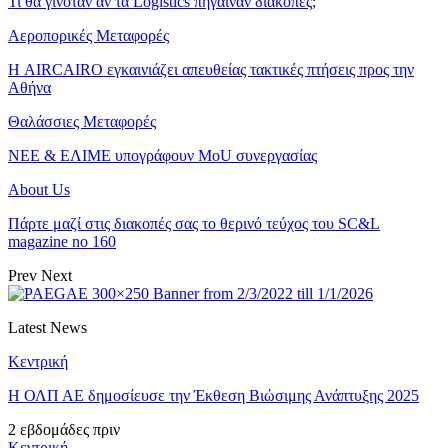
Τι θα γινόταν αν τα Logistics πήγαιναν διακοπές;
Αεροπορικές Μεταφορές
Η AIRCAIRO εγκαινιάζει απευθείας τακτικές πτήσεις προς την
Αθήνα
Θαλάσσιες Μεταφορές
ΝΕΕ & ΕΛΙΜΕ υπογράφουν MoU συνεργασίας
About Us
Πάρτε μαζί στις διακοπές σας το θερινό τεύχος του SC&L
magazine no 160
Prev
Next
Latest News
Κεντρική
Η ΟΛΠ ΑΕ δημοσίευσε την Έκθεση Βιώσιμης Ανάπτυξης 2025
2 εβδομάδες πριν
Κεντρική