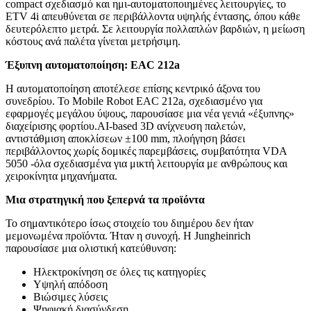
compact σχεδιασμό και ημι-αυτοματοποιημένες λειτουργίες, το
ETV 4i απευθύνεται σε περιβάλλοντα υψηλής έντασης, όπου κάθε
δευτερόλεπτο μετρά. Σε λειτουργία πολλαπλών βαρδιών, η μείωση
κόστους ανά παλέτα γίνεται μετρήσιμη.
Έξυπνη αυτοματοποίηση:
EAC
212
a
Η αυτοματοποίηση αποτέλεσε επίσης κεντρικό άξονα του
συνεδρίου. Το Mobile Robot EAC 212a, σχεδιασμένο για
εφαρμογές μεγάλου ύψους, παρουσίασε μια νέα γενιά «έξυπνης»
διαχείρισης φορτίου.AI-based 3D ανίχνευση παλετών,
αντιστάθμιση αποκλίσεων ±100 mm, πλοήγηση βάσει
περιβάλλοντος χωρίς δομικές παρεμβάσεις, συμβατότητα VDA
5050 -όλα σχεδιασμένα για μικτή λειτουργία με ανθρώπους και
χειροκίνητα μηχανήματα.
Μια στρατηγική που ξεπερνά τα προϊόντα
Το σημαντικότερο ίσως στοιχείο του διημέρου δεν ήταν
μεμονωμένα προϊόντα. Ήταν η συνοχή. Η Jungheinrich
παρουσίασε μια ολιστική κατεύθυνση:
Ηλεκτροκίνηση σε όλες τις κατηγορίες
Υψηλή απόδοση
Βιώσιμες λύσεις
Ψηφιακή διασύνδεση