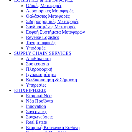
LOGISTICS & ΜΕΤΑΦΟΡΕΣ
Οδικές Μεταφορές
Αεροπορικές Μεταφορές
Θαλάσσιες Μεταφορές
Σιδηροδρομικές Μεταφορές
Συνδυασμένες Μεταφορές
Ευφυή Συστήματα Μεταφορών
Reverse Logistics
Ταχυμεταφορές
Υποδομές
SUPPLY CHAIN SERVICES
Αποθήκευση
Συσκευασία
Πληροφορική
Ιχνηλασιμότητα
Κωδικοποίηση & Σήμανση
Υπηρεσίες
ΕΠΙΧΕΙΡΗΣΕΙΣ
Εταιρικά Νέα
Νέα Προϊόντα
Innovation
Συνέργειες
Συγχωνεύσεις
Real Estate
Εταιρική Κοινωνική Ευθύνη