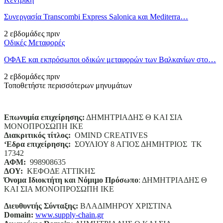
Συνεργασία Transcombi Express Salonica και Mediterra…
2 εβδομάδες πριν
Οδικές Μεταφορές
ΟΦΑΕ και εκπρόσωποι οδικών μεταφορών των Βαλκανίων στο…
2 εβδομάδες πριν
Τοποθετήστε περισσότερων μηνυμάτων
Επωνυμία επιχείρησης:
ΔΗΜΗΤΡΙΑΔΗΣ Θ ΚΑΙ ΣΙΑ
ΜΟΝΟΠΡΟΣΩΠΗ ΙΚΕ
Διακριτικός τίτλος:
ΟΜΙΝD CREATIVES
‘
E
δρα επιχείρησης:
ΣΟΥΛΙΟΥ 8 ΑΓΙΟΣ ΔΗΜΗΤΡΙΟΣ ΤΚ
17342
ΑΦΜ:
998908635
ΔΟΥ:
ΚΕΦΟΔΕ ΑΤΤΙΚΗΣ
Όνομα Ιδιοκτήτη και Νόμιμο Πρόσωπο
: ΔΗΜΗΤΡΙΑΔΗΣ Θ
ΚΑΙ ΣΙΑ ΜΟΝΟΠΡΟΣΩΠΗ ΙΚΕ
Διευθυντής Σύνταξης:
ΒΛΑΔΙΜΗΡΟΥ ΧΡΙΣΤΙΝΑ
Domain
:
www.supply-chain.gr