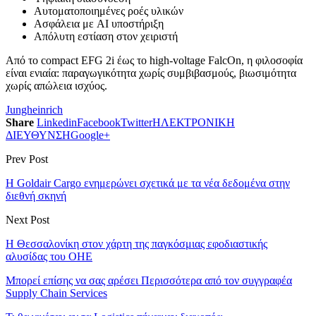
Αυτοματοποιημένες ροές υλικών
Ασφάλεια με AI υποστήριξη
Απόλυτη εστίαση στον χειριστή
Από το compact EFG 2i έως το high-voltage FalcOn, η φιλοσοφία
είναι ενιαία: παραγωγικότητα χωρίς συμβιβασμούς, βιωσιμότητα
χωρίς απώλεια ισχύος.
Jungheinrich
Share
Linkedin
Facebook
Twitter
ΗΛΕΚΤΡΟΝΙΚΗ
ΔΙΕΥΘΥΝΣΗ
Google+
Prev Post
Η Goldair Cargo ενημερώνει σχετικά με τα νέα δεδομένα στην
διεθνή σκηνή
Next Post
Η Θεσσαλονίκη στον χάρτη της παγκόσμιας εφοδιαστικής
αλυσίδας του ΟΗΕ
Μπορεί επίσης να σας αρέσει
Περισσότερα από τον συγγραφέα
Supply Chain Services