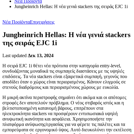
Νέα Προϊόντα
Jungheinrich Hellas: Η νέα γενιά stackers της σειράς EJC 1i
Νέα Προϊόντα
Επιχειρήσεις
Jungheinrich Hellas: Η νέα γενιά stackers
της σειράς EJC 1i
Last updated
Δεκ 13, 2024
Η σειρά EJC 1i θέτει νέα πρότυπα στην κατηγορία entry-level,
συνδυάζοντας μοναδικά τις συμπαγείς διαστάσεις με τις υψηλές
επιδόσεις. Τα νέα stackers είναι εξαιρετικά συμπαγή, γεγονός που
αποδίδει όταν ο χώρος είναι περιορισμένος. Κάνουν ελιγμούς σε
στενούς διαδρόμους και περιορισμένους χώρους με ευκολία.
Η μικρή ακτίνα περιστροφής σημαίνει ότι ακόμα και οι απότομες
στροφές δεν αποτελούν πρόβλημα. Ο νέος στιβαρός ιστός και η
βελτιστοποιημένη κατανομή βάρους, επιτρέπουν στα
ηλεκτροκίνητα stackers να προσφέρουν εντυπωσιακά υψηλή
ανυψωτική ικανότητα και ασφάλεια. Χρησιμοποιήστε την
πλατφόρμα ανύψωσης/εργασίας για να φέρετε τις παλέτες και τα
εμπορεύματα σε εργονομικό ύψος. Αυτό διευκολύνει την εκτέλεση