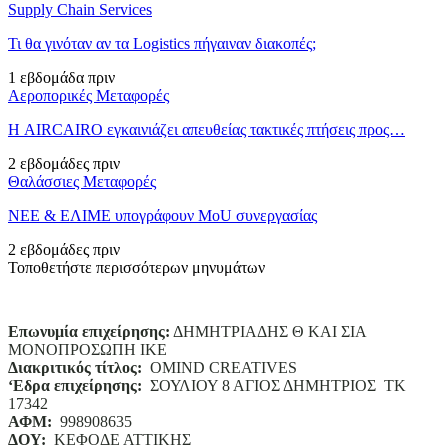
Supply Chain Services
Τι θα γινόταν αν τα Logistics πήγαιναν διακοπές;
1 εβδομάδα πριν
Αεροπορικές Μεταφορές
Η AIRCAIRO εγκαινιάζει απευθείας τακτικές πτήσεις προς…
2 εβδομάδες πριν
Θαλάσσιες Μεταφορές
ΝΕΕ & ΕΛΙΜΕ υπογράφουν MoU συνεργασίας
2 εβδομάδες πριν
Τοποθετήστε περισσότερων μηνυμάτων
Επωνυμία επιχείρησης:
ΔΗΜΗΤΡΙΑΔΗΣ Θ ΚΑΙ ΣΙΑ
ΜΟΝΟΠΡΟΣΩΠΗ ΙΚΕ
Διακριτικός τίτλος:
ΟΜΙΝD CREATIVES
‘
E
δρα επιχείρησης:
ΣΟΥΛΙΟΥ 8 ΑΓΙΟΣ ΔΗΜΗΤΡΙΟΣ ΤΚ
17342
ΑΦΜ:
998908635
ΔΟΥ:
ΚΕΦΟΔΕ ΑΤΤΙΚΗΣ