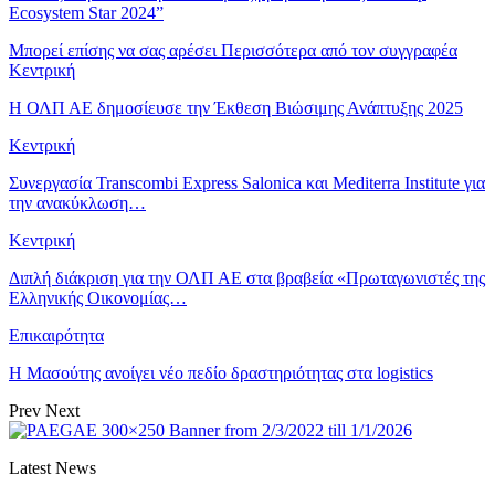
Ecosystem Star 2024”
Μπορεί επίσης να σας αρέσει
Περισσότερα από τον συγγραφέα
Κεντρική
Η ΟΛΠ ΑΕ δημοσίευσε την Έκθεση Βιώσιμης Ανάπτυξης 2025
Κεντρική
Συνεργασία Transcombi Express Salonica και Mediterra Institute για
την ανακύκλωση…
Κεντρική
Διπλή διάκριση για την ΟΛΠ ΑΕ στα βραβεία «Πρωταγωνιστές της
Ελληνικής Οικονομίας…
Επικαιρότητα
Η Μασούτης ανοίγει νέο πεδίο δραστηριότητας στα logistics
Prev
Next
Latest News