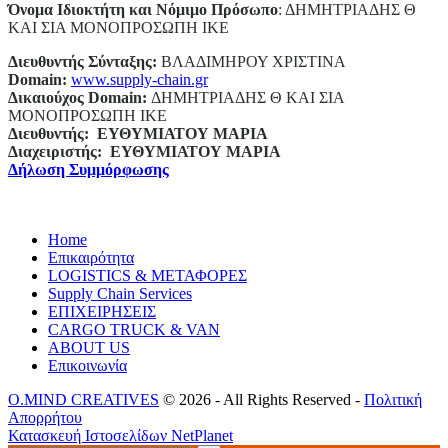
Όνομα Ιδιοκτήτη και Νόμιμο Πρόσωπο
: ΔΗΜΗΤΡΙΑΔΗΣ Θ
ΚΑΙ ΣΙΑ ΜΟΝΟΠΡΟΣΩΠΗ ΙΚΕ
Διευθυντής Σύνταξης:
ΒΛΑΔΙΜΗΡΟΥ ΧΡΙΣΤΙΝΑ
Domain
:
www.supply-chain.gr
Δικαιούχος
Domain
:
ΔΗΜΗΤΡΙΑΔΗΣ Θ ΚΑΙ ΣΙΑ
ΜΟΝΟΠΡΟΣΩΠΗ ΙΚΕ
Διευθυντής:
ΕΥΘΥΜΙΑΤΟΥ ΜΑΡΙΑ
Διαχειριστής:
ΕΥΘΥΜΙΑΤΟΥ ΜΑΡΙΑ
Δήλωση Συμμόρφωσης
Home
Επικαιρότητα
LOGISTICS & ΜΕΤΑΦΟΡΕΣ
Supply Chain Services
ΕΠΙΧΕΙΡΗΣΕΙΣ
CARGO TRUCK & VAN
ABOUT US
Επικοινωνία
O.MIND CREATIVES
© 2026 - All Rights Reserved -
Πολιτική
Απορρήτου
Κατασκευή Ιστοσελίδων
NetPlanet