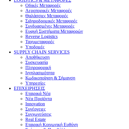
LOGISTICS & ΜΕΤΑΦΟΡΕΣ
Οδικές Μεταφορές
Αεροπορικές Μεταφορές
Θαλάσσιες Μεταφορές
Σιδηροδρομικές Μεταφορές
Συνδυασμένες Μεταφορές
Ευφυή Συστήματα Μεταφορών
Reverse Logistics
Ταχυμεταφορές
Υποδομές
SUPPLY CHAIN SERVICES
Αποθήκευση
Συσκευασία
Πληροφορική
Ιχνηλασιμότητα
Κωδικοποίηση & Σήμανση
Υπηρεσίες
ΕΠΙΧΕΙΡΗΣΕΙΣ
Εταιρικά Νέα
Νέα Προϊόντα
Innovation
Συνέργειες
Συγχωνεύσεις
Real Estate
Εταιρική Κοινωνική Ευθύνη