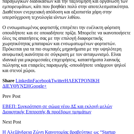
παραγωγικών διαδικασιών και την ταξινόμηση και οργάνωση των
εμπορευμάτων, κάτι που βοηθάει πολύ στην αποτελεσματικότητα.
Διαθέτουν ενεργειακή απόδοση και αξιοπιστία χάρη στην
υπερσύγχρονη τεχνολογία ιόντων λιθίου.
Ο ενσωματωμένος φορτιστής επιτρέπει την ευέλικτη φόρτιση
οπουδήποτε και σε οποιαδήποτε πρίζα. Μπορείτε να ικανοποιήσετε
όλες τις απαιτήσεις σας με την επιλογή διαφορετικής
χωρητικότητας μπαταριών και ενσωματωμένων φορτιστών.
Πρόκειται για τα πιο συμπαγές μηχανήματα με την υψηλότερη
ανυψωτική ικανότητα σε σύγκριση με τον ανταγωνισμό. Είναι
ιδανικά για μικρομεσαίες επιχειρήσεις, καταστήματα λιανικής
πώλησης και εταιρείες παραγωγής -οπουδήποτε υπάρχουν ψηλοί
και στενοί χώροι.
Share
Linkedin
Facebook
Twitter
ΗΛΕΚΤΡΟΝΙΚΗ
ΔΙΕΥΘΥΝΣΗ
Google+
Prev Post
ΕΒΕΠ: Συγκρότηση σε σώμα νέου ΔΣ και εκλογή μελών
Διοικητικής Επιτροπής & προέδρων τμημάτων
Next Post
Η Αλεξάνδρεια Ζώνη Καινοτομίας βραβεύτηκε ως “Startup