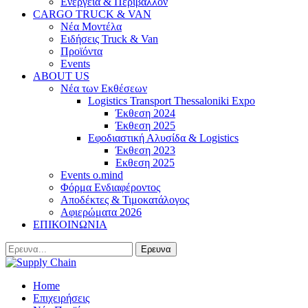
Ενέργεια & Περιβάλλον
CARGO TRUCK & VAN
Νέα Μοντέλα
Ειδήσεις Truck & Van
Προϊόντα
Events
ABOUT US
Νέα των Εκθέσεων
Logistics Transport Thessaloniki Expo
Έκθεση 2024
Έκθεση 2025
Εφοδιαστική Αλυσίδα & Logistics
Έκθεση 2023
Εκθεση 2025
Events o.mind
Φόρμα Ενδιαφέροντος
Αποδέκτες & Τιμοκατάλογος
Αφιερώματα 2026
ΕΠΙΚΟΙΝΩΝΙΑ
Home
Επιχειρήσεις