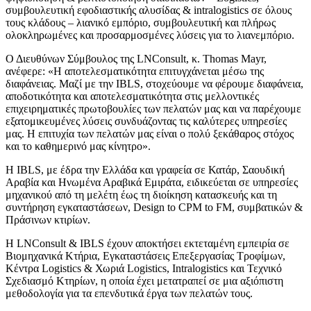
συμβουλευτική εφοδιαστικής αλυσίδας & intralogistics σε όλους
τους κλάδους – λιανικό εμπόριο, συμβουλευτική και πλήρως
ολοκληρωμένες και προσαρμοσμένες λύσεις για το λιανεμπόριο.
Ο Διευθύνων Σύμβουλος της LNConsult, κ. Thomas Mayr,
ανέφερε: «Η αποτελεσματικότητα επιτυγχάνεται μέσω της
διαφάνειας. Μαζί με την IBLS, στοχεύουμε να φέρουμε διαφάνεια,
αποδοτικότητα και αποτελεσματικότητα στις μελλοντικές
επιχειρηματικές πρωτοβουλίες των πελατών μας και να παρέχουμε
εξατομικευμένες λύσεις συνδυάζοντας τις καλύτερες υπηρεσίες
μας. Η επιτυχία των πελατών μας είναι ο πολύ ξεκάθαρος στόχος
και το καθημερινό μας κίνητρο».
Η IBLS, με έδρα την Ελλάδα και γραφεία σε Κατάρ, Σαουδική
Αραβία και Ηνωμένα Αραβικά Εμιράτα, ειδικεύεται σε υπηρεσίες
μηχανικού από τη μελέτη έως τη διοίκηση κατασκευής και τη
συντήρηση εγκαταστάσεων, Design to CPM to FM, συμβατικών &
Πράσινων κτιρίων.
Η LNConsult & IBLS έχουν αποκτήσει εκτεταμένη εμπειρία σε
Βιομηχανικά Κτήρια, Εγκαταστάσεις Επεξεργασίας Τροφίμων,
Κέντρα Logistics & Χωριά Logistics, Intralogistics και Τεχνικό
Σχεδιασμό Κτηρίων, η οποία έχει μετατραπεί σε μια αξιόπιστη
μεθοδολογία για τα επενδυτικά έργα των πελατών τους.