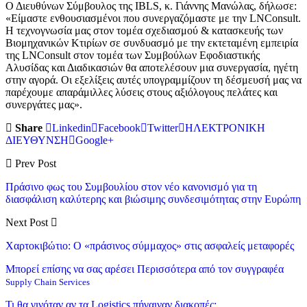
Ο Διευθύνων Σύμβουλος της IBLS, κ. Γιάννης Μανώλας, δήλωσε:
«Είμαστε ενθουσιασμένοι που συνεργαζόμαστε με την LNConsult.
Η τεχνογνωσία μας στον τομέα σχεδιασμού & κατασκευής των
Βιομηχανικών Κτιρίων σε συνδυασμό με την εκτεταμένη εμπειρία
της LNConsult στον τομέα των Συμβούλων Εφοδιαστικής
Αλυσίδας και Διαδικασιών θα αποτελέσουν μια συνεργασία, ηγέτη
στην αγορά. Οι εξελίξεις αυτές υπογραμμίζουν τη δέσμευσή μας να
παρέχουμε απαράμιλλες λύσεις στους αξιόλογους πελάτες και
συνεργάτες μας».
Share
Linkedin
Facebook
Twitter
ΗΛΕΚΤΡΟΝΙΚΗ
ΔΙΕΥΘΥΝΣΗ
Google+
Prev Post
Πράσινο φως του Συμβουλίου στον νέο κανονισμό για τη
διασφάλιση καλύτερης και βιώσιμης συνδεσιμότητας στην Ευρώπη
Next Post
Χαρτοκιβώτιο: Ο «πράσινος σύμμαχος» στις ασφαλείς μεταφορές
Μπορεί επίσης να σας αρέσει
Περισσότερα από τον συγγραφέα
Supply Chain Services
Τι θα γινόταν αν τα Logistics πήγαιναν διακοπές;