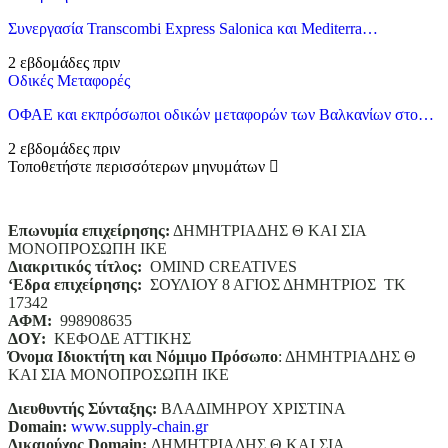
Συνεργασία Transcombi Express Salonica και Mediterra…
2 εβδομάδες πριν
Οδικές Μεταφορές
ΟΦΑΕ και εκπρόσωποι οδικών μεταφορών των Βαλκανίων στο…
2 εβδομάδες πριν
Τοποθετήστε περισσότερων μηνυμάτων
Επωνυμία επιχείρησης:
ΔΗΜΗΤΡΙΑΔΗΣ Θ ΚΑΙ ΣΙΑ
ΜΟΝΟΠΡΟΣΩΠΗ ΙΚΕ
Διακριτικός τίτλος:
ΟΜΙΝD CREATIVES
‘
E
δρα επιχείρησης:
ΣΟΥΛΙΟΥ 8 ΑΓΙΟΣ ΔΗΜΗΤΡΙΟΣ ΤΚ
17342
ΑΦΜ:
998908635
ΔΟΥ:
ΚΕΦΟΔΕ ΑΤΤΙΚΗΣ
Όνομα Ιδιοκτήτη και Νόμιμο Πρόσωπο
: ΔΗΜΗΤΡΙΑΔΗΣ Θ
ΚΑΙ ΣΙΑ ΜΟΝΟΠΡΟΣΩΠΗ ΙΚΕ
Διευθυντής Σύνταξης:
ΒΛΑΔΙΜΗΡΟΥ ΧΡΙΣΤΙΝΑ
Domain
:
www.supply-chain.gr
Δικαιούχος
Domain
:
ΔΗΜΗΤΡΙΑΔΗΣ Θ ΚΑΙ ΣΙΑ