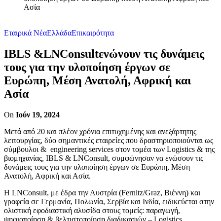
Ασία
Εταιρικά Νέα
Ελλάδα
Επικαιρότητα
IBLS &LNConsultενώνουν τις δυνάμεις
τους για την υλοποίηση έργων σε
Ευρώπη, Μέση Ανατολή, Αφρική και
Ασία
On
Ιούν 19, 2024
Μετά από 20 και πλέον χρόνια επιτυχημένης και ανεξάρτητης
λειτουργίας, δύο σημαντικές εταιρείες που δραστηριοποιούνται ως
σύμβουλοι & engineering services στον τομέα των Logistics & της
βιομηχανίας, IBLS & LNConsult, συμφώνησαν να ενώσουν τις
δυνάμεις τους για την υλοποίηση έργων σε Ευρώπη, Μέση
Ανατολή, Αφρική και Ασία.
Η LNConsult, με έδρα την Αυστρία (Fernitz/Graz, Βιέννη) και
γραφεία σε Γερμανία, Πολωνία, Σερβία και Ινδία, ειδικεύεται στην
ολιστική εφοδιαστική αλυσίδα στους τομείς: παραγωγή,
ψηφιοποίηση & βελτιστοποίηση διαδικασιών – Logistics,