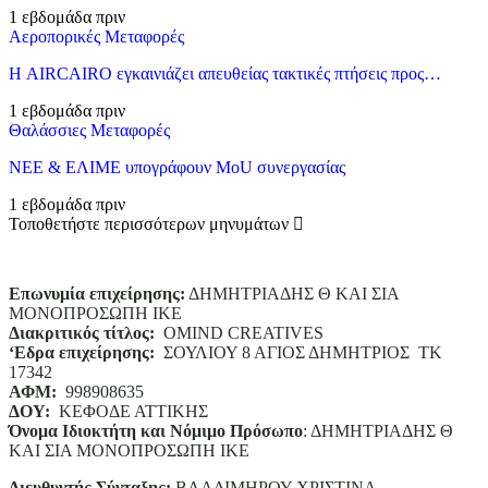
1 εβδομάδα πριν
Αεροπορικές Μεταφορές
Η AIRCAIRO εγκαινιάζει απευθείας τακτικές πτήσεις προς…
1 εβδομάδα πριν
Θαλάσσιες Μεταφορές
ΝΕΕ & ΕΛΙΜΕ υπογράφουν MoU συνεργασίας
1 εβδομάδα πριν
Τοποθετήστε περισσότερων μηνυμάτων
Επωνυμία επιχείρησης:
ΔΗΜΗΤΡΙΑΔΗΣ Θ ΚΑΙ ΣΙΑ
ΜΟΝΟΠΡΟΣΩΠΗ ΙΚΕ
Διακριτικός τίτλος:
ΟΜΙΝD CREATIVES
‘
E
δρα επιχείρησης:
ΣΟΥΛΙΟΥ 8 ΑΓΙΟΣ ΔΗΜΗΤΡΙΟΣ ΤΚ
17342
ΑΦΜ:
998908635
ΔΟΥ:
ΚΕΦΟΔΕ ΑΤΤΙΚΗΣ
Όνομα Ιδιοκτήτη και Νόμιμο Πρόσωπο
: ΔΗΜΗΤΡΙΑΔΗΣ Θ
ΚΑΙ ΣΙΑ ΜΟΝΟΠΡΟΣΩΠΗ ΙΚΕ
Διευθυντής Σύνταξης:
ΒΛΑΔΙΜΗΡΟΥ ΧΡΙΣΤΙΝΑ