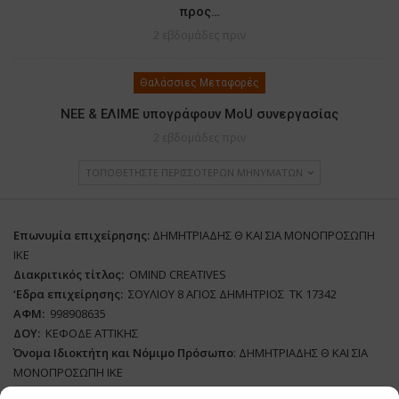
προς…
2 εβδομάδες πριν
Θαλάσσιες Μεταφορές
ΝΕΕ & ΕΛΙΜΕ υπογράφουν MoU συνεργασίας
2 εβδομάδες πριν
ΤΟΠΟΘΕΤΉΣΤΕ ΠΕΡΙΣΣΌΤΕΡΩΝ ΜΗΝΥΜΆΤΩΝ
Επωνυμία επιχείρησης:
ΔΗΜΗΤΡΙΑΔΗΣ Θ ΚΑΙ ΣΙΑ ΜΟΝΟΠΡΟΣΩΠΗ
ΙΚΕ
Διακριτικός τίτλος:
ΟΜΙΝD CREATIVES
‘
E
δρα επιχείρησης:
ΣΟΥΛΙΟΥ 8 ΑΓΙΟΣ ΔΗΜΗΤΡΙΟΣ ΤΚ 17342
ΑΦΜ:
998908635
ΔΟΥ:
ΚΕΦΟΔΕ ΑΤΤΙΚΗΣ
Όνομα Ιδιοκτήτη και Νόμιμο Πρόσωπο
: ΔΗΜΗΤΡΙΑΔΗΣ Θ ΚΑΙ ΣΙΑ
ΜΟΝΟΠΡΟΣΩΠΗ ΙΚΕ