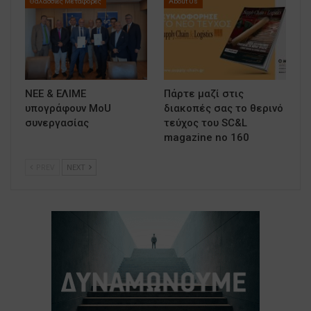
Θαλάσσιες Μεταφορές
About Us
ΝΕΕ & ΕΛΙΜΕ
Πάρτε μαζί στις
υπογράφουν MoU
διακοπές σας το θερινό
συνεργασίας
τεύχος του SC&L
magazine no 160
PREV
NEXT