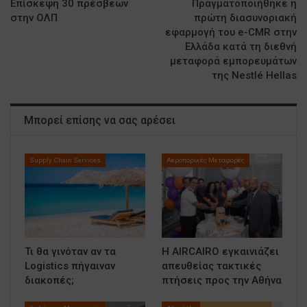
Επίσκεψη 30 πρέσβεων
Πραγματοποιήθηκε η
στην ΟΛΠ
πρώτη διασυνοριακή
εφαρμογή του e-CMR στην
Ελλάδα κατά τη διεθνή
μεταφορά εμπορευμάτων
της Nestlé Ηellas
Μπορεί επίσης να σας αρέσει
Supply Chain Services
Αεροπορικές Μεταφορές
Τι θα γινόταν αν τα
Η AIRCAIRO εγκαινιάζει
Logistics πήγαιναν
απευθείας τακτικές
διακοπές;
πτήσεις προς την Αθήνα