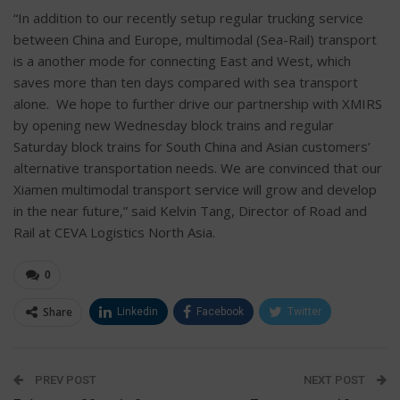
“In addition to our recently setup regular trucking service
between China and Europe, multimodal (Sea-Rail) transport
is a another mode for connecting East and West, which
saves more than ten days compared with sea transport
alone. We hope to further drive our partnership with XMIRS
by opening new Wednesday block trains and regular
Saturday block trains for South China and Asian customers’
alternative transportation needs. We are convinced that our
Xiamen multimodal transport service will grow and develop
in the near future,” said Kelvin Tang, Director of Road and
Rail at CEVA Logistics North Asia.
0
Share
Linkedin
Facebook
Twitter
ΗΛΕΚΤΡΟΝΙΚΗ ΔΙΕΥΘΥΝΣΗ
Google+
PREV POST
NEXT POST