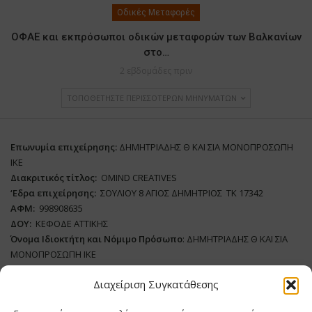
Οδικές Μεταφορές
ΟΦΑΕ και εκπρόσωποι οδικών μεταφορών των Βαλκανίων
στο…
2 εβδομάδες πριν
ΤΟΠΟΘΕΤΉΣΤΕ ΠΕΡΙΣΣΌΤΕΡΩΝ ΜΗΝΥΜΆΤΩΝ
Επωνυμία επιχείρησης:
ΔΗΜΗΤΡΙΑΔΗΣ Θ ΚΑΙ ΣΙΑ ΜΟΝΟΠΡΟΣΩΠΗ
ΙΚΕ
Διακριτικός τίτλος:
ΟΜΙΝD CREATIVES
‘
E
δρα επιχείρησης:
ΣΟΥΛΙΟΥ 8 ΑΓΙΟΣ ΔΗΜΗΤΡΙΟΣ ΤΚ 17342
ΑΦΜ:
998908635
ΔΟΥ:
ΚΕΦΟΔΕ ΑΤΤΙΚΗΣ
Όνομα Ιδιοκτήτη και Νόμιμο Πρόσωπο
: ΔΗΜΗΤΡΙΑΔΗΣ Θ ΚΑΙ ΣΙΑ
ΜΟΝΟΠΡΟΣΩΠΗ ΙΚΕ
Διαχείριση Συγκατάθεσης
Διευθυντής Σύνταξης:
ΒΛΑΔΙΜΗΡΟΥ ΧΡΙΣΤΙΝΑ
Domain
:
www.supply-chain.gr