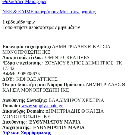
Θαλάσσιες Μεταφορές
ΝΕΕ & ΕΛΙΜΕ υπογράφουν MoU συνεργασίας
1 εβδομάδα πριν
Τοποθετήστε περισσότερων μηνυμάτων
Επωνυμία επιχείρησης:
ΔΗΜΗΤΡΙΑΔΗΣ Θ ΚΑΙ ΣΙΑ
ΜΟΝΟΠΡΟΣΩΠΗ ΙΚΕ
Διακριτικός τίτλος:
ΟΜΙΝD CREATIVES
‘
E
δρα επιχείρησης:
ΣΟΥΛΙΟΥ 8 ΑΓΙΟΣ ΔΗΜΗΤΡΙΟΣ ΤΚ
17342
ΑΦΜ:
998908635
ΔΟΥ:
ΚΕΦΟΔΕ ΑΤΤΙΚΗΣ
Όνομα Ιδιοκτήτη και Νόμιμο Πρόσωπο
: ΔΗΜΗΤΡΙΑΔΗΣ Θ
ΚΑΙ ΣΙΑ ΜΟΝΟΠΡΟΣΩΠΗ ΙΚΕ
Διευθυντής Σύνταξης:
ΒΛΑΔΙΜΗΡΟΥ ΧΡΙΣΤΙΝΑ
Domain
:
www.supply-chain.gr
Δικαιούχος
Domain
:
ΔΗΜΗΤΡΙΑΔΗΣ Θ ΚΑΙ ΣΙΑ
ΜΟΝΟΠΡΟΣΩΠΗ ΙΚΕ
Διευθυντής:
ΕΥΘΥΜΙΑΤΟΥ ΜΑΡΙΑ
Διαχειριστής:
ΕΥΘΥΜΙΑΤΟΥ ΜΑΡΙΑ
Δήλωση Συμμόρφωσης