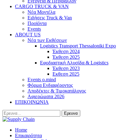
Ενέργεια & Περιβάλλον
CARGO TRUCK & VAN
Νέα Μοντέλα
Ειδήσεις Truck & Van
Προϊόντα
Events
ABOUT US
Νέα των Εκθέσεων
Logistics Transport Thessaloniki Expo
Έκθεση 2024
Έκθεση 2025
Εφοδιαστική Αλυσίδα & Logistics
Έκθεση 2023
Εκθεση 2025
Events o.mind
Φόρμα Ενδιαφέροντος
Αποδέκτες & Τιμοκατάλογος
Αφιερώματα 2026
ΕΠΙΚΟΙΝΩΝΙΑ
Home
Επικαιρότητα