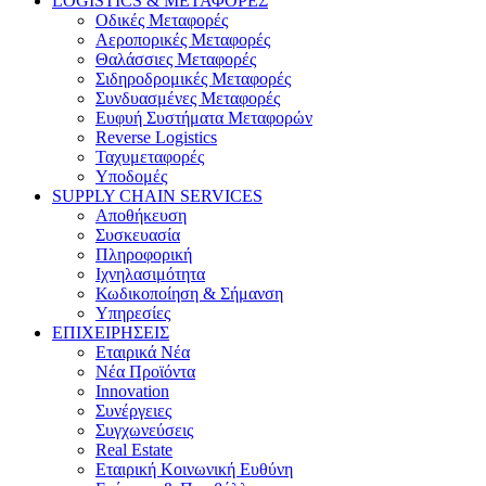
LOGISTICS & ΜΕΤΑΦΟΡΕΣ
Οδικές Μεταφορές
Αεροπορικές Μεταφορές
Θαλάσσιες Μεταφορές
Σιδηροδρομικές Μεταφορές
Συνδυασμένες Μεταφορές
Ευφυή Συστήματα Μεταφορών
Reverse Logistics
Ταχυμεταφορές
Υποδομές
SUPPLY CHAIN SERVICES
Αποθήκευση
Συσκευασία
Πληροφορική
Ιχνηλασιμότητα
Κωδικοποίηση & Σήμανση
Υπηρεσίες
ΕΠΙΧΕΙΡΗΣΕΙΣ
Εταιρικά Νέα
Νέα Προϊόντα
Innovation
Συνέργειες
Συγχωνεύσεις
Real Estate
Εταιρική Κοινωνική Ευθύνη