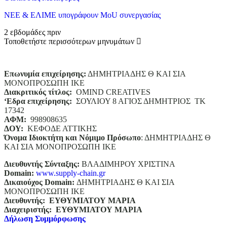
ΝΕΕ & ΕΛΙΜΕ υπογράφουν MoU συνεργασίας
2 εβδομάδες πριν
Τοποθετήστε περισσότερων μηνυμάτων
Επωνυμία επιχείρησης:
ΔΗΜΗΤΡΙΑΔΗΣ Θ ΚΑΙ ΣΙΑ
ΜΟΝΟΠΡΟΣΩΠΗ ΙΚΕ
Διακριτικός τίτλος:
ΟΜΙΝD CREATIVES
‘
E
δρα επιχείρησης:
ΣΟΥΛΙΟΥ 8 ΑΓΙΟΣ ΔΗΜΗΤΡΙΟΣ ΤΚ
17342
ΑΦΜ:
998908635
ΔΟΥ:
ΚΕΦΟΔΕ ΑΤΤΙΚΗΣ
Όνομα Ιδιοκτήτη και Νόμιμο Πρόσωπο
: ΔΗΜΗΤΡΙΑΔΗΣ Θ
ΚΑΙ ΣΙΑ ΜΟΝΟΠΡΟΣΩΠΗ ΙΚΕ
Διευθυντής Σύνταξης:
ΒΛΑΔΙΜΗΡΟΥ ΧΡΙΣΤΙΝΑ
Domain
:
www.supply-chain.gr
Δικαιούχος
Domain
:
ΔΗΜΗΤΡΙΑΔΗΣ Θ ΚΑΙ ΣΙΑ
ΜΟΝΟΠΡΟΣΩΠΗ ΙΚΕ
Διευθυντής:
ΕΥΘΥΜΙΑΤΟΥ ΜΑΡΙΑ
Διαχειριστής:
ΕΥΘΥΜΙΑΤΟΥ ΜΑΡΙΑ
Δήλωση Συμμόρφωσης