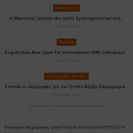
Επικαιρότητα
Η Μασούτης ανοίγει νέο πεδίο δραστηριότητας στα…
2 εβδομάδες πριν
Κεντρική
Registration Now Open for International CMR Colloquium…
3 εβδομάδες πριν
Συνδυασμένες Μεταφορές
Έπεσαν οι υπογραφές για τον Τριπλό Κόμβο Σκαραμαγκά…
3 εβδομάδες πριν
ΤΟΠΟΘΕΤΉΣΤΕ ΠΕΡΙΣΣΌΤΕΡΩΝ ΜΗΝΥΜΆΤΩΝ
Επωνυμία επιχείρησης:
ΔΗΜΗΤΡΙΑΔΗΣ Θ ΚΑΙ ΣΙΑ ΜΟΝΟΠΡΟΣΩΠΗ