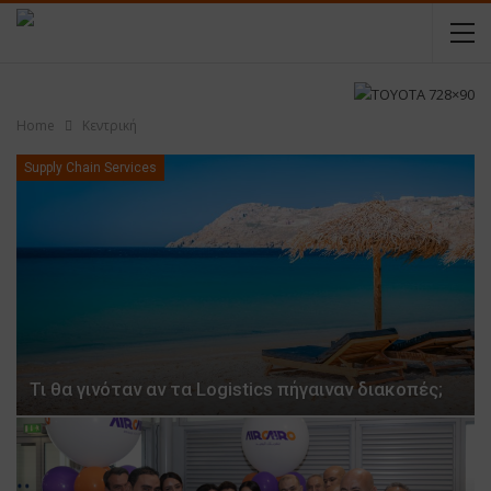
Home
Κεντρική
Supply Chain Services
Τι θα γινόταν αν τα Logistics πήγαιναν διακοπές;