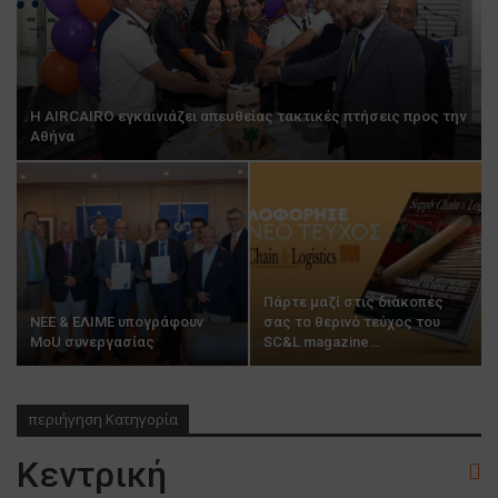
Η AIRCAIRO εγκαινιάζει απευθείας τακτικές πτήσεις προς την
Αθήνα
Πάρτε μαζί στις διακοπές
ΝΕΕ & ΕΛΙΜΕ υπογράφουν
σας το θερινό τεύχος του
MoU συνεργασίας
SC&L magazine…
περιήγηση Κατηγορία
Κεντρική