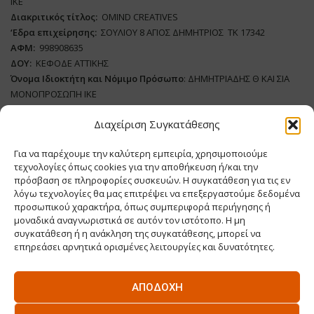
ΙΚΕ
Διακριτικός τίτλος:
ΟΜΙΝD CREATIVES
‘
E
δρα επιχείρησης:
ΣΟΥΛΙΟΥ 8 ΑΓΙΟΣ ΔΗΜΗΤΡΙΟΣ ΤΚ 17342
ΑΦΜ:
998908635
ΔΟΥ:
ΚΕΦΟΔΕ ΑΤΤΙΚΗΣ
Όνομα Ιδιοκτήτη και Νόμιμο Πρόσωπο
: ΔΗΜΗΤΡΙΑΔΗΣ Θ ΚΑΙ ΣΙΑ
ΜΟΝΟΠΡΟΣΩΠΗ ΙΚΕ
Διαχείριση Συγκατάθεσης
Διευθυντής Σύνταξης:
ΒΛΑΔΙΜΗΡΟΥ ΧΡΙΣΤΙΝΑ
Domain
:
www.supply-chain.gr
Για να παρέχουμε την καλύτερη εμπειρία, χρησιμοποιούμε
Δικαιούχος
Domain
:
ΔΗΜΗΤΡΙΑΔΗΣ Θ ΚΑΙ ΣΙΑ ΜΟΝΟΠΡΟΣΩΠΗ ΙΚΕ
τεχνολογίες όπως cookies για την αποθήκευση ή/και την
Διευθυντής:
ΕΥΘΥΜΙΑΤΟΥ ΜΑΡΙΑ
πρόσβαση σε πληροφορίες συσκευών. Η συγκατάθεση για τις εν
Διαχειριστής:
ΕΥΘΥΜΙΑΤΟΥ ΜΑΡΙΑ
λόγω τεχνολογίες θα μας επιτρέψει να επεξεργαστούμε δεδομένα
Δήλωση Συμμόρφωσης
προσωπικού χαρακτήρα, όπως συμπεριφορά περιήγησης ή
μοναδικά αναγνωριστικά σε αυτόν τον ιστότοπο. Η μη
συγκατάθεση ή η ανάκληση της συγκατάθεσης, μπορεί να
επηρεάσει αρνητικά ορισμένες λειτουργίες και δυνατότητες.
HOME
ΕΠΙΚΑΙΡΌΤΗΤΑ
LOGISTICS & ΜΕΤΑΦΟΡΕΣ
ΑΠΟΔΟΧΉ
SUPPLY CHAIN SERVICES
ΕΠΙΧΕΙΡΗΣΕΙΣ