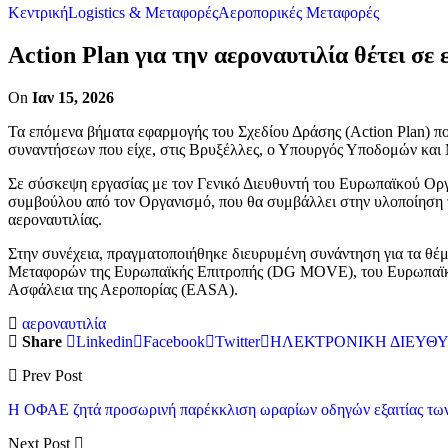
Κεντρική
Logistics & Μεταφορές
Αεροπορικές Μεταφορές
Action Plan για την αεροναυτιλία θέτει σ
On
Ιαν 15, 2026
Τα επόμενα βήματα εφαρμογής του Σχεδίου Δράσης (Action Plan) π
συναντήσεων που είχε, στις Βρυξέλλες, ο Υπουργός Υποδομών και
Σε σύσκεψη εργασίας με τον Γενικό Διευθυντή του Ευρωπαϊκού Ο
συμβούλου από τον Οργανισμό, που θα συμβάλλει στην υλοποίηση τ
αεροναυτιλίας.
Στην συνέχεια, πραγματοποιήθηκε διευρυμένη συνάντηση για τα θέμ
Μεταφορών της Ευρωπαϊκής Επιτροπής (DG MOVE), του Ευρωπαϊκ
Ασφάλεια της Αεροπορίας (EASA).
αεροναυτιλία
Share
Linkedin
Facebook
Twitter
ΗΛΕΚΤΡΟΝΙΚΗ ΔΙΕΥΘ
Prev Post
Η ΟΦΑΕ ζητά προσωρινή παρέκκλιση ωραρίων οδηγών εξαιτίας των
Next Post