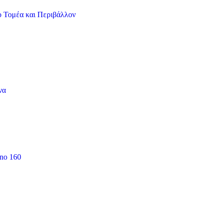
ο Τομέα και Περιβάλλον
να
 no 160