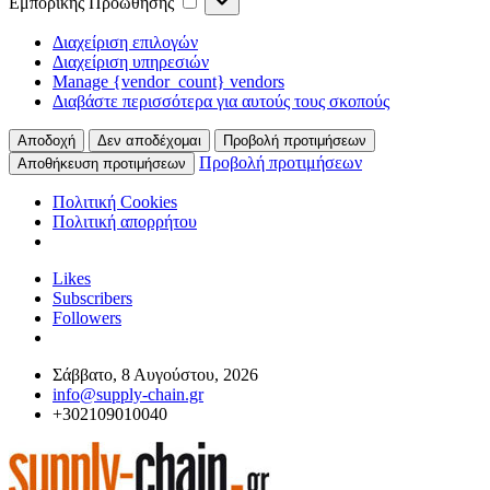
Εμπορικής Προώθησης
Προώθησης
Διαχείριση επιλογών
Διαχείριση υπηρεσιών
Manage {vendor_count} vendors
Διαβάστε περισσότερα για αυτούς τους σκοπούς
Αποδοχή
Δεν αποδέχομαι
Προβολή προτιμήσεων
Προβολή προτιμήσεων
Αποθήκευση προτιμήσεων
Πολιτική Cookies
Πολιτική απορρήτου
Likes
Subscribers
Followers
Σάββατο, 8 Αυγούστου, 2026
info@supply-chain.gr
+302109010040