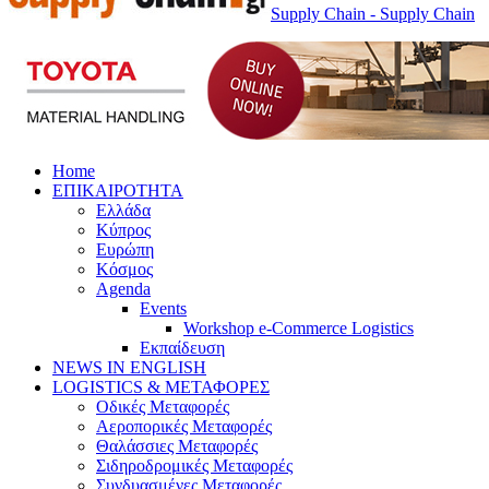
Supply Chain - Supply Chain
Home
ΕΠΙΚΑΙΡΟΤΗΤΑ
Ελλάδα
Κύπρος
Ευρώπη
Κόσμος
Agenda
Events
Workshop e-Commerce Logistics
Εκπαίδευση
NEWS IN ENGLISH
LOGISTICS & ΜΕΤΑΦΟΡΕΣ
Οδικές Μεταφορές
Αεροπορικές Μεταφορές
Θαλάσσιες Μεταφορές
Σιδηροδρομικές Μεταφορές
Συνδυασμένες Μεταφορές