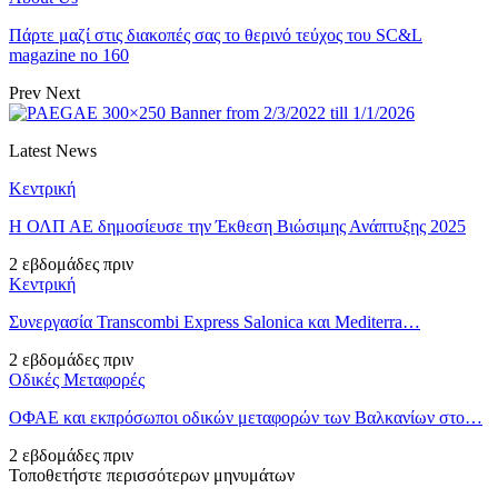
Πάρτε μαζί στις διακοπές σας το θερινό τεύχος του SC&L
magazine no 160
Prev
Next
Latest News
Κεντρική
Η ΟΛΠ ΑΕ δημοσίευσε την Έκθεση Βιώσιμης Ανάπτυξης 2025
2 εβδομάδες πριν
Κεντρική
Συνεργασία Transcombi Express Salonica και Mediterra…
2 εβδομάδες πριν
Οδικές Μεταφορές
ΟΦΑΕ και εκπρόσωποι οδικών μεταφορών των Βαλκανίων στο…
2 εβδομάδες πριν
Τοποθετήστε περισσότερων μηνυμάτων