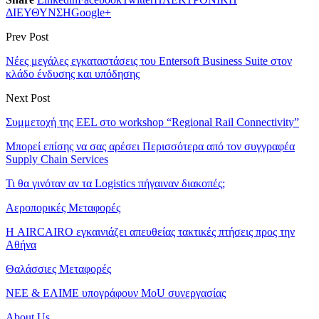
ΔΙΕΥΘΥΝΣΗ
Google+
Prev Post
Νέες μεγάλες εγκαταστάσεις του Entersoft Business Suite στον
κλάδο ένδυσης και υπόδησης
Next Post
Συμμετοχή της EEL στο workshop “Regional Rail Connectivity”
Μπορεί επίσης να σας αρέσει
Περισσότερα από τον συγγραφέα
Supply Chain Services
Τι θα γινόταν αν τα Logistics πήγαιναν διακοπές;
Αεροπορικές Μεταφορές
Η AIRCAIRO εγκαινιάζει απευθείας τακτικές πτήσεις προς την
Αθήνα
Θαλάσσιες Μεταφορές
ΝΕΕ & ΕΛΙΜΕ υπογράφουν MoU συνεργασίας
About Us