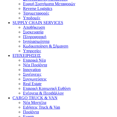
Ευφυή Συστήματα Μεταφορών
Reverse Logistics
Ταχυμεταφορές
Υποδομές
SUPPLY CHAIN SERVICES
Αποθήκευση
Συσκευασία
Πληροφορική
Ιχνηλασιμότητα
Κωδικοποίηση & Σήμανση
Υπηρεσίες
ΕΠΙΧΕΙΡΗΣΕΙΣ
Εταιρικά Νέα
Νέα Προϊόντα
Innovation
Συνέργειες
Συγχωνεύσεις
Real Estate
Εταιρική Κοινωνική Ευθύνη
Ενέργεια & Περιβάλλον
CARGO TRUCK & VAN
Νέα Μοντέλα
Ειδήσεις Truck & Van
Προϊόντα
Events