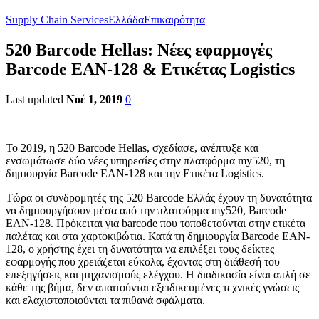
Supply Chain Services
Ελλάδα
Επικαιρότητα
520 Barcode Hellas: Νέες εφαρμογές
Barcode EAN-128 & Ετικέτας Logistics
Last updated
Νοέ 1, 2019
0
Το 2019, η 520 Barcode Hellas, σχεδίασε, ανέπτυξε και
ενσωμάτωσε δύο νέες υπηρεσίες στην πλατφόρμα my520, τη
δημιουργία Barcode EAN-128 και την Ετικέτα Logistics.
Τώρα οι συνδρομητές της 520 Barcode Ελλάς έχουν τη δυνατότητα
να δημιουργήσουν μέσα από την πλατφόρμα my520, Barcode
ΕΑΝ-128. Πρόκειται για barcode που τοποθετούνται στην ετικέτα
παλέτας και στα χαρτοκιβώτια. Κατά τη δημιουργία Barcode EAN-
128, ο χρήστης έχει τη δυνατότητα να επιλέξει τους δείκτες
εφαρμογής που χρειάζεται εύκολα, έχοντας στη διάθεσή του
επεξηγήσεις και μηχανισμούς ελέγχου. Η διαδικασία είναι απλή σε
κάθε της βήμα, δεν απαιτούνται εξειδικευμένες τεχνικές γνώσεις
και ελαχιστοποιούνται τα πιθανά σφάλματα.