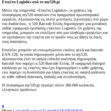
Ετικέτα
Logistics από
το
my520.gr
Μέσω της υπηρεσίας «Ετικέτα Logistics», οι χρήστες της
πλατφόρμας my520 αποκτούν ένα πραγματικά πρωτοποριακό
εργαλείο. Αξιοποιώντας τις πλέον μοντέρνες τεχνολογίες στο χώρο
του διαδικτύου, η 520 Barcode Ελλάς δημιούργησε μια μοναδική
online εφαρμογή σχεδίασης ετικετών Logistics. Οι χρήστες της
υπηρεσίας, μπορούν να επιλέξουν απο μια πληθώρα εργαλείων και
να σχεδιάσουν την ετικέτα για το προϊόν τους με βάση τις δικές
τους απαιτήσεις.
Επιπλέον μπορούν να ενσωματώσουν εικόνες αλλά και barcode
ΕΑΝ-128, τα οποία δημιουργούν μέσα απο το my520,
αξιοποιώντας έτσι τα υψηλά επίπεδα ποιότητας δημιουργίας
barcode που παρέχει η 520 Barcode Ελλάς. Η εφαρμογή διατηρεί
κατάλογο με τις ετικέτες που έχει δημιουργήσει ο κάθε χρήστης,
ενώ παρέχει τη δυνατότητα για λήψη ετικέτας σε υψηλή ανάλυση
σε κάθε πιθανή διάσταση, διάταξη και σελιδοποίηση.
Η πλατφόρμα my520.gr περιέχει πλέον 380.000 κωδικούς
ελληνικών προϊόντων.
0
Share
Linkedin
Facebook
Twitter
ΗΛΕΚΤΡΟΝΙΚΗ