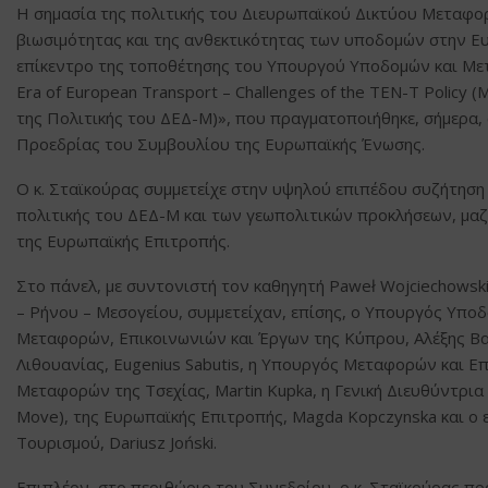
Η σημασία της πολιτικής του Διευρωπαϊκού Δικτύου Μεταφο
βιωσιμότητας και της ανθεκτικότητας των υποδομών στην Ε
επίκεντρο της τοποθέτησης του Υπουργού Υποδομών και Με
Era of European Transport – Challenges of the TEN-T Poli
της Πολιτικής του ΔΕΔ-Μ)», που πραγματοποιήθηκε, σήμερα,
Προεδρίας του Συμβουλίου της Ευρωπαϊκής Ένωσης.
Ο κ. Σταϊκούρας συμμετείχε στην υψηλού επιπέδου συζήτηση 
πολιτικής του ΔΕΔ-Μ και των γεωπολιτικών προκλήσεων, μαζί 
της Ευρωπαϊκής Επιτροπής.
Στο πάνελ, με συντονιστή τον καθηγητή Paweł Wojciechows
– Ρήνου – Μεσογείου, συμμετείχαν, επίσης, ο Υπουργός Υποδ
Μεταφορών, Επικοινωνιών και Έργων της Κύπρου, Αλέξης Β
Λιθουανίας, Eugenius Sabutis, η Υπουργός Μεταφορών και Επ
Μεταφορών της Τσεχίας, Martin Kupka, η Γενική Διευθύντρι
Move), της Ευρωπαϊκής Επιτροπής, Magda Kopczynska και ο
Τουρισμού, Dariusz Joński.
Επιπλέον, στο περιθώριο του Συνεδρίου, ο κ. Σταϊκούρας πρ