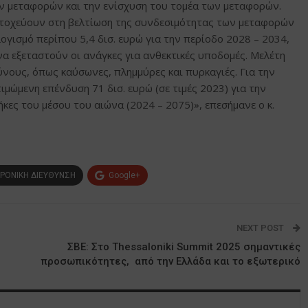
ν μεταφορών και την ενίσχυση του τομέα των μεταφορών.
στοχεύουν στη βελτίωση της συνδεσιμότητας των μεταφορών
γισμό περίπου 5,4 δισ. ευρώ για την περίοδο 2028 – 2034,
α εξεταστούν οι ανάγκες για ανθεκτικές υποδομές. Μελέτη
ους, όπως καύσωνες, πλημμύρες και πυρκαγιές. Για την
μώμενη επένδυση 71 δισ. ευρώ (σε τιμές 2023) για την
ες του μέσου του αιώνα (2024 – 2075)», επεσήμανε ο κ.
ΡΟΝΙΚΗ ΔΙΕΥΘΥΝΣΗ
Google+
NEXT POST
ΣΒΕ: Στο Thessaloniki Summit 2025 σημαντικές
προσωπικότητες, από την Ελλάδα και το εξωτερικό