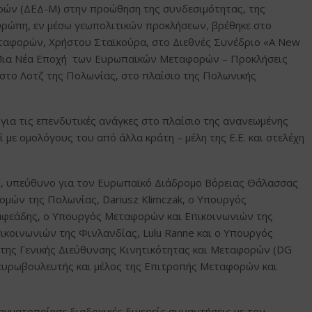
ρών (ΔΕΔ-Μ) στην προώθηση της συνδεσιμότητας, της
υρώπη, εν μέσω γεωπολιτικών προκλήσεων, βρέθηκε στο
ταφορών, Χρήστου Σταϊκούρα, στο Διεθνές Συνέδριο «A New
cy (Μια Νέα Εποχή των Ευρωπαϊκών Μεταφορών – Προκλήσεις
 στο Λοτζ της Πολωνίας, στο πλαίσιο της Πολωνικής
για τις επενδυτικές ανάγκες στο πλαίσιο της ανανεωμένης
με ομολόγους του από άλλα κράτη – μέλη της Ε.Ε. και στελέχη
ki, υπεύθυνο για τον Ευρωπαϊκό Διάδρομο Βόρειας Θάλασσας
ομών της Πολωνίας, Dariusz Klimczak, ο Υπουργός
αφεάδης, ο Υπουργός Μεταφορών και Επικοινωνιών της
ικοινωνιών της Φινλανδίας, Lulu Ranne και ο Υπουργός
α της Γενικής Διεύθυνσης Κινητικότητας και Μεταφορών (DG
 ευρωβουλευτής και μέλος της Επιτροπής Μεταφορών και
αγματοποίησε διαδοχικές διμερείς συναντήσεις με τον