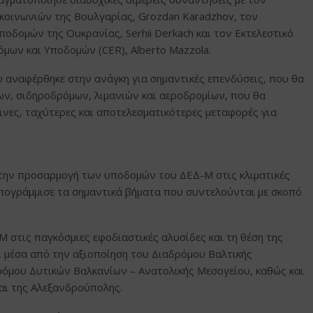
οινωνιών της Βουλγαρίας, Grozdan Karadzhov, τον
δομών της Ουκρανίας, Serhii Derkach και τον Εκτελεστικό
μων και Υποδομών (CER), Alberto Mazzola.
αναφέρθηκε στην ανάγκη για σημαντικές επενδύσεις, που θα
ν, σιδηροδρόμων, λιμανιών και αεροδρομίων, που θα
νες, ταχύτερες και αποτελεσματικότερες μεταφορές για
α την προσαρμογή των υποδομών του ΔΕΔ-Μ στις κλιματικές
πογράμμισε τα σημαντικά βήματα που συντελούνται με σκοπό
 στις παγκόσμιες εφοδιαστικές αλυσίδες και τη θέση της
, μέσα από την αξιοποίηση του Διαδρόμου Βαλτικής
ρόμου Δυτικών Βαλκανίων – Ανατολικής Μεσογείου, καθώς και
και της Αλεξανδρούπολης.