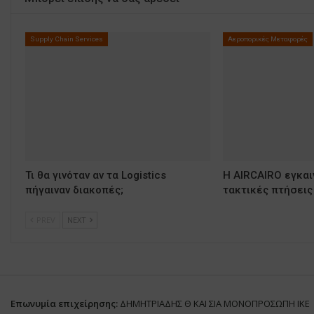
Supply Chain Services
Αεροπορικές Μεταφορές
Τι θα γινόταν αν τα Logistics
Η AIRCAIRO εγκαι
πήγαιναν διακοπές;
τακτικές πτήσεις
PREV
NEXT
Επωνυμία επιχείρησης:
ΔΗΜΗΤΡΙΑΔΗΣ Θ ΚΑΙ ΣΙΑ ΜΟΝΟΠΡΟΣΩΠΗ ΙΚΕ