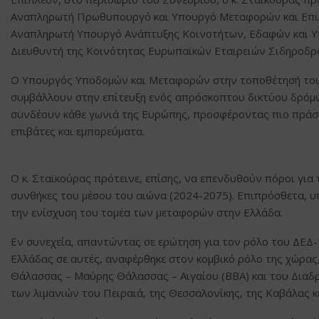
Αναπληρωτή Πρωθυπουργό και Υπουργό Μεταφορών και Επικ
Αναπληρωτή Υπουργό Ανάπτυξης Κοινοτήτων, Εδαφών και Υπο
Διευθυντή της Κοινότητας Ευρωπαϊκών Εταιρειών Σιδηροδρό
Ο Υπουργός Υποδομών και Μεταφορών στην τοποθέτησή του 
συμβάλλουν στην επίτευξη ενός απρόσκοπτου δικτύου δρόμω
συνδέουν κάθε γωνιά της Ευρώπης, προσφέροντας πιο πράσι
επιβάτες και εμπορεύματα.
Ο κ. Σταϊκούρας πρότεινε, επίσης, να επενδυθούν πόροι γι
συνθήκες του μέσου του αιώνα (2024-2075). Επιπρόσθετα, υ
την ενίσχυση του τομέα των μεταφορών στην Ελλάδα.
Εν συνεχεία, απαντώντας σε ερώτηση για τον ρόλο του ΔΕΔ-Μ
Ελλάδας σε αυτές, αναφέρθηκε στον κομβικό ρόλο της χώρας
Θάλασσας – Μαύρης Θάλασσας – Αιγαίου (BBA) και του Διαδ
των λιμανιών του Πειραιά, της Θεσσαλονίκης, της Καβάλας 