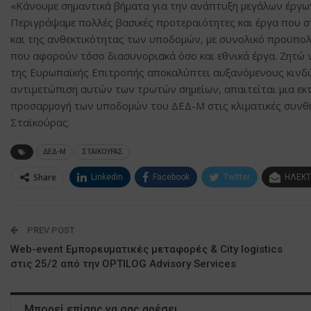
«Κάνουμε σημαντικά βήματα για την ανάπτυξη μεγάλων έργω
Περιγράψαμε πολλές βασικές προτεραιότητες και έργα που 
και της ανθεκτικότητας των υποδομών, με συνολικό προϋπολο
που αφορούν τόσο διασυνοριακά όσο και εθνικά έργα. Ζητώ ν
της Ευρωπαϊκής Επιτροπής αποκαλύπτει αυξανόμενους κινδύν
αντιμετώπιση αυτών των τρωτών σημείων, απαιτείται μια εκτι
προσαρμογή των υποδομών του ΔΕΔ-Μ στις κλιματικές συνθήκ
Σταϊκούρας.
ΔΕΔ-Μ
ΣΤΑΙΚΟΥΡΑΣ
Share
Linkedin
Facebook
Twitter
ΗΛΕΚΤ
PREV POST
Web-event Εμπορευματικές μεταφορές & City logistics
στις 25/2 από την OPTILOG Advisory Services
Μπορεί επίσης να σας αρέσει