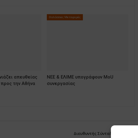
Θαλάσσιες Μεταφορές
νιάζει απευθείας
ΝΕΕ & ΕΛΙΜΕ υπογράφουν MoU
 προς την Αθήνα
συνεργασίας
Διευθυντής Σύνταξης:
ΒΛΑΔΙΜΗΡΟ