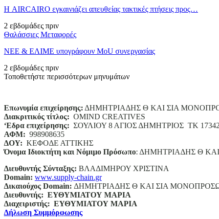
Η AIRCAIRO εγκαινιάζει απευθείας τακτικές πτήσεις προς…
2 εβδομάδες πριν
Θαλάσσιες Μεταφορές
ΝΕΕ & ΕΛΙΜΕ υπογράφουν MoU συνεργασίας
2 εβδομάδες πριν
Τοποθετήστε περισσότερων μηνυμάτων
Επωνυμία επιχείρησης:
ΔΗΜΗΤΡΙΑΔΗΣ Θ ΚΑΙ ΣΙΑ ΜΟΝΟΠΡ
Διακριτικός τίτλος:
ΟΜΙΝD CREATIVES
‘
E
δρα επιχείρησης:
ΣΟΥΛΙΟΥ 8 ΑΓΙΟΣ ΔΗΜΗΤΡΙΟΣ ΤΚ 1734
ΑΦΜ:
998908635
ΔΟΥ:
ΚΕΦΟΔΕ ΑΤΤΙΚΗΣ
Όνομα Ιδιοκτήτη και Νόμιμο Πρόσωπο
: ΔΗΜΗΤΡΙΑΔΗΣ Θ ΚΑ
Διευθυντής Σύνταξης:
ΒΛΑΔΙΜΗΡΟΥ ΧΡΙΣΤΙΝΑ
Domain
:
www.supply-chain.gr
Δικαιούχος
Domain
:
ΔΗΜΗΤΡΙΑΔΗΣ Θ ΚΑΙ ΣΙΑ ΜΟΝΟΠΡΟΣ
Διευθυντής:
ΕΥΘΥΜΙΑΤΟΥ ΜΑΡΙΑ
Διαχειριστής:
ΕΥΘΥΜΙΑΤΟΥ ΜΑΡΙΑ
Δήλωση Συμμόρφωσης