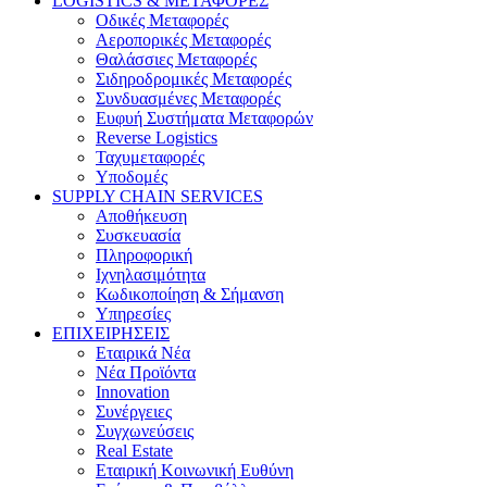
LOGISTICS & ΜΕΤΑΦΟΡΕΣ
Οδικές Μεταφορές
Αεροπορικές Μεταφορές
Θαλάσσιες Μεταφορές
Σιδηροδρομικές Μεταφορές
Συνδυασμένες Μεταφορές
Ευφυή Συστήματα Μεταφορών
Reverse Logistics
Ταχυμεταφορές
Υποδομές
SUPPLY CHAIN SERVICES
Αποθήκευση
Συσκευασία
Πληροφορική
Ιχνηλασιμότητα
Κωδικοποίηση & Σήμανση
Υπηρεσίες
ΕΠΙΧΕΙΡΗΣΕΙΣ
Εταιρικά Νέα
Νέα Προϊόντα
Innovation
Συνέργειες
Συγχωνεύσεις
Real Estate
Εταιρική Κοινωνική Ευθύνη