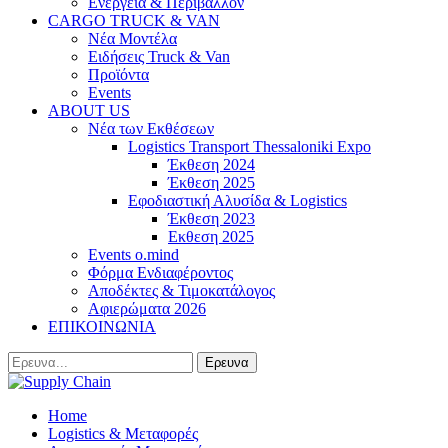
Ενέργεια & Περιβάλλον
CARGO TRUCK & VAN
Νέα Μοντέλα
Ειδήσεις Truck & Van
Προϊόντα
Events
ABOUT US
Νέα των Εκθέσεων
Logistics Transport Thessaloniki Expo
Έκθεση 2024
Έκθεση 2025
Εφοδιαστική Αλυσίδα & Logistics
Έκθεση 2023
Εκθεση 2025
Events o.mind
Φόρμα Ενδιαφέροντος
Αποδέκτες & Τιμοκατάλογος
Αφιερώματα 2026
ΕΠΙΚΟΙΝΩΝΙΑ
Home
Logistics & Μεταφορές