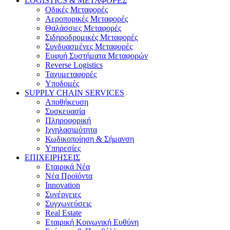
LOGISTICS & ΜΕΤΑΦΟΡΕΣ
Οδικές Μεταφορές
Αεροπορικές Μεταφορές
Θαλάσσιες Μεταφορές
Σιδηροδρομικές Μεταφορές
Συνδυασμένες Μεταφορές
Ευφυή Συστήματα Μεταφορών
Reverse Logistics
Ταχυμεταφορές
Υποδομές
SUPPLY CHAIN SERVICES
Αποθήκευση
Συσκευασία
Πληροφορική
Ιχνηλασιμότητα
Κωδικοποίηση & Σήμανση
Υπηρεσίες
ΕΠΙΧΕΙΡΗΣΕΙΣ
Εταιρικά Νέα
Νέα Προϊόντα
Innovation
Συνέργειες
Συγχωνεύσεις
Real Estate
Εταιρική Κοινωνική Ευθύνη