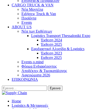
Ενέργεια & Περιβάλλον
CARGO TRUCK & VAN
Νέα Μοντέλα
Ειδήσεις Truck & Van
Προϊόντα
Events
ABOUT US
Νέα των Εκθέσεων
Logistics Transport Thessaloniki Expo
Έκθεση 2024
Έκθεση 2025
Εφοδιαστική Αλυσίδα & Logistics
Έκθεση 2023
Εκθεση 2025
Events o.mind
Φόρμα Ενδιαφέροντος
Αποδέκτες & Τιμοκατάλογος
Αφιερώματα 2026
ΕΠΙΚΟΙΝΩΝΙΑ
Home
Logistics & Μεταφορές