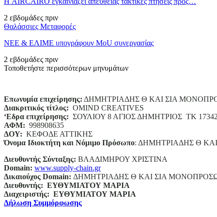
Η AIRCAIRO εγκαινιάζει απευθείας τακτικές πτήσεις προς…
2 εβδομάδες πριν
Θαλάσσιες Μεταφορές
ΝΕΕ & ΕΛΙΜΕ υπογράφουν MoU συνεργασίας
2 εβδομάδες πριν
Τοποθετήστε περισσότερων μηνυμάτων
Επωνυμία επιχείρησης:
ΔΗΜΗΤΡΙΑΔΗΣ Θ ΚΑΙ ΣΙΑ ΜΟΝΟΠΡ
Διακριτικός τίτλος:
ΟΜΙΝD CREATIVES
‘
E
δρα επιχείρησης:
ΣΟΥΛΙΟΥ 8 ΑΓΙΟΣ ΔΗΜΗΤΡΙΟΣ ΤΚ 1734
ΑΦΜ:
998908635
ΔΟΥ:
ΚΕΦΟΔΕ ΑΤΤΙΚΗΣ
Όνομα Ιδιοκτήτη και Νόμιμο Πρόσωπο
: ΔΗΜΗΤΡΙΑΔΗΣ Θ ΚΑ
Διευθυντής Σύνταξης:
ΒΛΑΔΙΜΗΡΟΥ ΧΡΙΣΤΙΝΑ
Domain
:
www.supply-chain.gr
Δικαιούχος
Domain
:
ΔΗΜΗΤΡΙΑΔΗΣ Θ ΚΑΙ ΣΙΑ ΜΟΝΟΠΡΟΣ
Διευθυντής:
ΕΥΘΥΜΙΑΤΟΥ ΜΑΡΙΑ
Διαχειριστής:
ΕΥΘΥΜΙΑΤΟΥ ΜΑΡΙΑ
Δήλωση Συμμόρφωσης