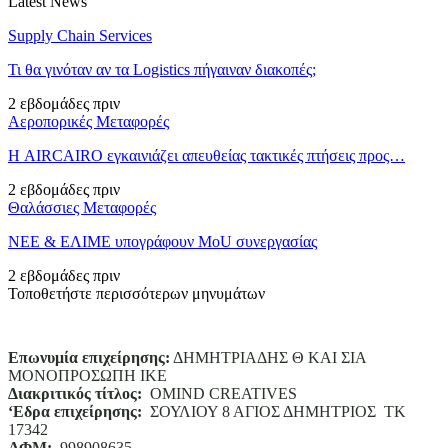
Latest News
Supply Chain Services
Τι θα γινόταν αν τα Logistics πήγαιναν διακοπές;
2 εβδομάδες πριν
Αεροπορικές Μεταφορές
Η AIRCAIRO εγκαινιάζει απευθείας τακτικές πτήσεις προς…
2 εβδομάδες πριν
Θαλάσσιες Μεταφορές
ΝΕΕ & ΕΛΙΜΕ υπογράφουν MoU συνεργασίας
2 εβδομάδες πριν
Τοποθετήστε περισσότερων μηνυμάτων
Επωνυμία επιχείρησης:
ΔΗΜΗΤΡΙΑΔΗΣ Θ ΚΑΙ ΣΙΑ
ΜΟΝΟΠΡΟΣΩΠΗ ΙΚΕ
Διακριτικός τίτλος:
ΟΜΙΝD CREATIVES
‘
E
δρα επιχείρησης:
ΣΟΥΛΙΟΥ 8 ΑΓΙΟΣ ΔΗΜΗΤΡΙΟΣ ΤΚ
17342
ΑΦΜ:
998908635