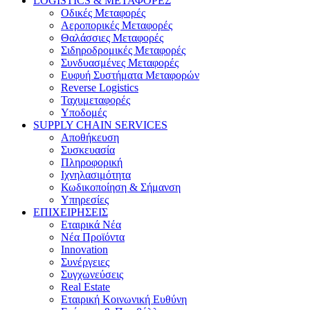
LOGISTICS & ΜΕΤΑΦΟΡΕΣ
Οδικές Μεταφορές
Αεροπορικές Μεταφορές
Θαλάσσιες Μεταφορές
Σιδηροδρομικές Μεταφορές
Συνδυασμένες Μεταφορές
Ευφυή Συστήματα Μεταφορών
Reverse Logistics
Ταχυμεταφορές
Υποδομές
SUPPLY CHAIN SERVICES
Αποθήκευση
Συσκευασία
Πληροφορική
Ιχνηλασιμότητα
Κωδικοποίηση & Σήμανση
Υπηρεσίες
ΕΠΙΧΕΙΡΗΣΕΙΣ
Εταιρικά Νέα
Νέα Προϊόντα
Innovation
Συνέργειες
Συγχωνεύσεις
Real Estate
Εταιρική Κοινωνική Ευθύνη