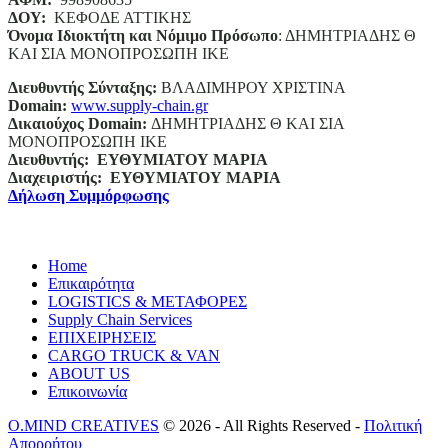
ΔΟΥ:
ΚΕΦΟΔΕ ΑΤΤΙΚΗΣ
Όνομα Ιδιοκτήτη και Νόμιμο Πρόσωπο
: ΔΗΜΗΤΡΙΑΔΗΣ Θ
ΚΑΙ ΣΙΑ ΜΟΝΟΠΡΟΣΩΠΗ ΙΚΕ
Διευθυντής Σύνταξης:
ΒΛΑΔΙΜΗΡΟΥ ΧΡΙΣΤΙΝΑ
Domain
:
www.supply-chain.gr
Δικαιούχος
Domain
:
ΔΗΜΗΤΡΙΑΔΗΣ Θ ΚΑΙ ΣΙΑ
ΜΟΝΟΠΡΟΣΩΠΗ ΙΚΕ
Διευθυντής:
ΕΥΘΥΜΙΑΤΟΥ ΜΑΡΙΑ
Διαχειριστής:
ΕΥΘΥΜΙΑΤΟΥ ΜΑΡΙΑ
Δήλωση Συμμόρφωσης
Home
Επικαιρότητα
LOGISTICS & ΜΕΤΑΦΟΡΕΣ
Supply Chain Services
ΕΠΙΧΕΙΡΗΣΕΙΣ
CARGO TRUCK & VAN
ABOUT US
Επικοινωνία
O.MIND CREATIVES
© 2026 - All Rights Reserved -
Πολιτική
Απορρήτου