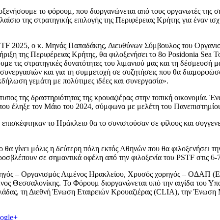
οξενήσουμε το φόρουμ, που διοργανώνεται από τους οργανωτές της σ
αίσιο της στρατηγικής επιλογής της Περιφέρειας Κρήτης για έναν ισ
 PSTF 2025, ο κ. Μηνάς Παπαδάκης, Διευθύνων Σύμβουλος του Οργαν
ριξη της Περιφέρειας Κρήτης, θα φιλοξενήσει το 8ο Posidonia Sea 
 τις στρατηγικές δυνατότητες του λιμανιού μας και τη δέσμευσή μα
συνεργασιών και για τη συμμετοχή σε συζητήσεις που θα διαμορφώσ
κδήλωση γεμάτη με πολύτιμες ιδέες και συνεργασία».
κτυπος της δραστηριότητας της κρουαζιέρας στην τοπική οικονομία. Έν
 που έληξε τον Μάιο του 2024, σύμφωνα με μελέτη του Πανεπιστημίο
επισκέφτηκαν το Ηράκλειο θα το συνιστούσαν σε φίλους και συγγενεί
ο θα γίνει μόλις η δεύτερη πόλη εκτός Αθηνών που θα φιλοξενήσει τ
ροσβλέπουν σε σημαντικά οφέλη από την φιλοξενία του PSTF στις 6-
ρηγός – Οργανισμός Λιμένος Ηρακλείου, Χρυσός χορηγός – ΟΔΑΠ (Ε
ένος Θεσσαλονίκης. Το Φόρουμ διοργανώνεται υπό την αιγίδα του Υπ
Ελλάδας, τη Διεθνή Ένωση Εταιρειών Κρουαζιέρας (CLIA), την Ένωσ
ogle+