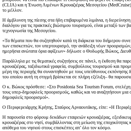
(CLIA) και η Ένωση Λιμένων Κρουαζιέρας Μεσογείου (MedCruise), 
το μέλλον.
Η άμβλυνση της πίεσης στα ήδη επιβαρυμένα λιμάνια, η διερεύνησ
διαλόγου για τις πρακτικές βιώσιμου τουρισμού, είναι μεταξύ των
τεχνογνωσία της Μεσογείου.
«Τα θέματα που θα συζητηθούν κατά τη διάρκεια του διήμερου συνεδ
των επισκεπτών, τον υπερτουρισμό, την ανάδειξη νέων προορισμών, 
ημερήσια ανώτατα όρια αφίξεων» δήλωσε ο Θοδωρής Βώκος, Διευθ
Παράλληλα με τις θεματικές συζητήσεις σε πάνελ, η έκθεση θα παρο
κρουαζιέρας, ταξιδιωτικά γραφεία, συμβούλους τουρισμού και προ
μέρη της περιοχής θα συναντηθούν με τους υπεύθυνους εκπόνησης 
του οποίου αυτή τη στιγμή βρίσκεται σε πλήρη εξέλιξη– θα παρουσι
Ο κ. Βώκος πρόσθεσε: «Στο Posidonia Sea Tourism Forum, στελέχη τ
τους υπερ-δημοφιλείς προορισμούς, καθώς και να αναζητήσουν μια 
δημοφιλείς προορισμοί».
Ο Περιφερειάρχης Κρήτης, Σταύρος Αρναουτάκης, είπε: «Η Περιφέρε
Η παρουσία στο φόρουμ δεκάδων εταιρειών κρουαζιέρας, εξειδικευ
κρουαζιέρας στο νησί, συμβάλλοντας στη μείωση της εποχικότητας κ
απόθεμα του νησιού στους επισκέπτες απ’ όλο τον κόσμο.