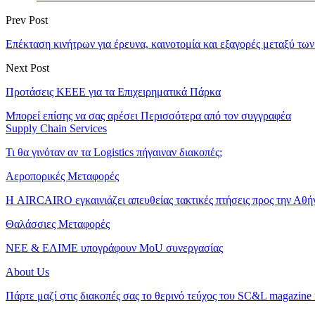
Prev Post
Επέκταση κινήτρων για έρευνα, καινοτομία και εξαγορές μεταξύ των
Next Post
Προτάσεις ΚΕΕΕ για τα Επιχειρηματικά Πάρκα
Μπορεί επίσης να σας αρέσει
Περισσότερα από τον συγγραφέα
Supply Chain Services
Τι θα γινόταν αν τα Logistics πήγαιναν διακοπές;
Αεροπορικές Μεταφορές
Η AIRCAIRO εγκαινιάζει απευθείας τακτικές πτήσεις προς την Αθή
Θαλάσσιες Μεταφορές
ΝΕΕ & ΕΛΙΜΕ υπογράφουν MoU συνεργασίας
About Us
Πάρτε μαζί στις διακοπές σας το θερινό τεύχος του SC&L magazine