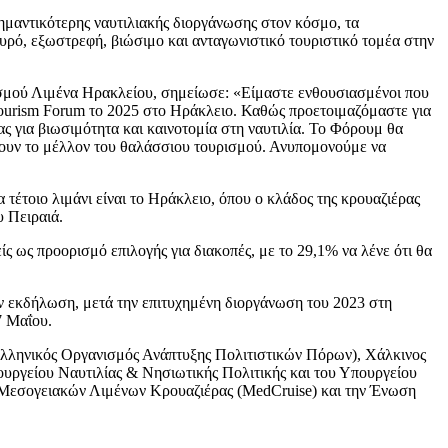
ημαντικότερης ναυτιλιακής διοργάνωσης στον κόσμο, τα
χυρό, εξωστρεφή, βιώσιμο και ανταγωνιστικό τουριστικό τομέα στην
ισμού Λιμένα Ηρακλείου, σημείωσε: «Είμαστε ενθουσιασμένοι που
Tourism Forum το 2025 στο Ηράκλειο. Καθώς προετοιμαζόμαστε για
ς για βιωσιμότητα και καινοτομία στη ναυτιλία. Το Φόρουμ θα
ουν το μέλλον του θαλάσσιου τουρισμού. Ανυπομονούμε να
α τέτοιο λιμάνι είναι το Ηράκλειο, όπου ο κλάδος της κρουαζιέρας
υ Πειραιά.
ς ως προορισμό επιλογής για διακοπές, με το 29,1% να λένε ότι θα
ην εκδήλωση, μετά την επιτυχημένη διοργάνωση του 2023 στη
7 Μαΐου.
λληνικός Οργανισμός Ανάπτυξης Πολιτιστικών Πόρων), Χάλκινος
ουργείου Ναυτιλίας & Νησιωτικής Πολιτικής και του Υπουργείου
η Μεσογειακών Λιμένων Κρουαζιέρας (MedCruise) και την Ένωση