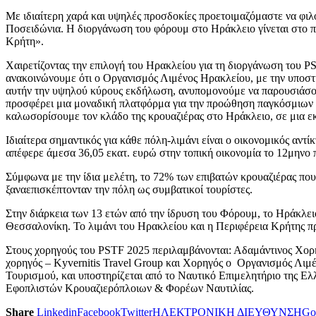
Με ιδιαίτερη χαρά και υψηλές προσδοκίες προετοιμαζόμαστε να φιλ
Ποσειδώνια. Η διοργάνωση του φόρουμ στο Ηράκλειο γίνεται στο πλ
Κρήτη».
Χαιρετίζοντας την επιλογή του Ηρακλείου για τη διοργάνωση του
ανακοινώνουμε ότι ο Οργανισμός Λιμένος Ηρακλείου, με την υποστή
αυτήν την υψηλού κύρους εκδήλωση, ανυπομονούμε να παρουσιάσουμε
προσφέρει μια μοναδική πλατφόρμα για την προώθηση παγκόσμιων 
καλωσορίσουμε τον κλάδο της κρουαζιέρας στο Ηράκλειο, σε μια ε
Ιδιαίτερα σημαντικός για κάθε πόλη-λιμάνι είναι ο οικονομικός αντί
απέφερε άμεσα 36,05 εκατ. ευρώ στην τοπική οικονομία το 12μηνο
Σύμφωνα με την ίδια μελέτη, το 72% των επιβατών κρουαζιέρας που 
ξαναεπισκέπτονταν την πόλη ως συμβατικοί τουρίστες.
Στην διάρκεια των 13 ετών από την ίδρυση του Φόρουμ, το Ηράκλει
Θεσσαλονίκη. Το λιμάνι του Ηρακλείου και η Περιφέρεια Κρήτης π
Στους χορηγούς του PSTF 2025 περιλαμβάνονται: Αδαμάντινος Χο
χορηγός – Kyvernitis Travel Group και Χορηγός ο Οργανισμός Λιμ
Τουρισμού, και υποστηρίζεται από το Ναυτικό Επιμελητήριο της 
Εφοπλιστών Κρουαζιερόπλοιων & Φορέων Ναυτιλίας.
Share
Linkedin
Facebook
Twitter
ΗΛΕΚΤΡΟΝΙΚΗ ΔΙΕΥΘΥΝΣΗ
Go