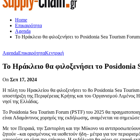
Home
Επικαιρότητα
Agenda
Το Ηράκλειο θα φιλοξενήσει το Posidonia Sea Tourism Forum
Agenda
Επικαιρότητα
Κεντρική
Το Ηράκλειο θα φιλοξενήσει το Posidonia
On
Σεπ 17, 2024
Η πόλη του Ηρακλείου θα φιλοξενήσει το 8ο Posidonia Sea Tourism
υποστήριξη της Περιφέρειας Κρήτης και του Οργανισμού Λιμένος Ηρ
νησί της Ελλάδας.
Το Posidonia Sea Tourism Forum (PSTF) του 2025 θα πραγματοποιηθ
είναι Αδαμάντινος χορηγός της εκδήλωσης, αναμένεται να σημειώσε
Με τον Πειραιά, την Σαντορίνη και την Μύκονο να αντιπροσωπεύου
ζητούν –και ορισμένους να υιοθετούν ήδη– μέτρα για τον περιορισ
μπορούσε να είναι πιο επίκαιρο. Η εκδήλωση θα φέρει σε επαφή εκ