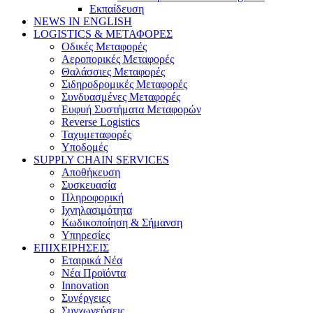
Εκπαίδευση
NEWS IN ENGLISH
LOGISTICS & ΜΕΤΑΦΟΡΕΣ
Οδικές Μεταφορές
Αεροπορικές Μεταφορές
Θαλάσσιες Μεταφορές
Σιδηροδρομικές Μεταφορές
Συνδυασμένες Μεταφορές
Ευφυή Συστήματα Μεταφορών
Reverse Logistics
Ταχυμεταφορές
Υποδομές
SUPPLY CHAIN SERVICES
Αποθήκευση
Συσκευασία
Πληροφορική
Ιχνηλασιμότητα
Κωδικοποίηση & Σήμανση
Υπηρεσίες
ΕΠΙΧΕΙΡΗΣΕΙΣ
Εταιρικά Νέα
Νέα Προϊόντα
Innovation
Συνέργειες
Συγχωνεύσεις