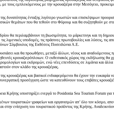
με τους εμπλεκόμενους με την κρουαζιέρα στην Μεσόγειο, προκειμέ
η της δυνατότητας ένταξης λιγότερο γνωστών και επισκέψιμων προορ
 βασικών θεμάτων που θα τεθούν στο Φόρουμ και θα συζητηθούν με στε
ρίου θα περιλαμβάνουν τη βιωσιμότητα, το μάρκετινγκ και τη δημιου
τις λιμενικές υποδομές, τις πράσινες πρωτοβουλίες και λύσεις, τις 
ύνων Σύμβουλος της Εκθέσεις Ποσειδώνια Α.Ε.
υσιάσει και θα προωθήσει, μεταξύ άλλων, νέους και αναδυόμενους πρ
μηθευτές κρουαζιερόπλοιων. Ο εκθεσιακός χώρος της εκδήλωσης θα χ
δρομολογίων και εκδρομών, ενώ νέες επενδύσεις σε λιμάνια και άλλ
αστούν στον κλάδο της κρουαζιέρας.
ης κρουαζιέρας και βασικοί ενδιαφερόμενοι θα έχουν την ευκαιρία ν
συνεργατική προσέγγιση ώστε να κατευθύνουν τους επιβάτες κρουαζιέρ
ια Κρήτης υποστηρίζει ενεργά το Posidonia Sea Tourism Forum για τ
μένων τουριστικών γραφείων και οργανισμών απ’ όλο τον κόσμο, αποτ
αι στην ενίσχυση του τουριστικού προϊόντος της Κρήτης. Αναδεικνύον