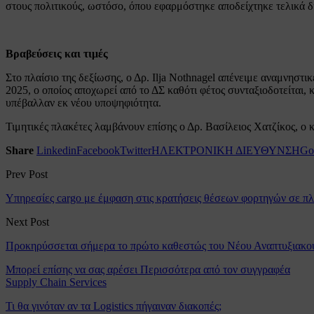
στους πολιτικούς, ωστόσο, όπου εφαρμόστηκε αποδείχτηκε τελικά δ
Βραβεύσεις και τιμές
Στο πλαίσιο της δεξίωσης, ο Δρ. Ilja Nothnagel απένειμε αναμνηστι
2025, ο οποίος αποχωρεί από το ΔΣ καθότι φέτος συνταξιοδοτείται,
υπέβαλλαν εκ νέου υποψηφιότητα.
Τιμητικές πλακέτες λαμβάνουν επίσης ο Δρ. Βασίλειος Χατζίκος, ο
Share
Linkedin
Facebook
Twitter
ΗΛΕΚΤΡΟΝΙΚΗ ΔΙΕΥΘΥΝΣΗ
Go
Prev Post
Υπηρεσίες cargo με έμφαση στις κρατήσεις θέσεων φορτηγών σε πλο
Next Post
Προκηρύσσεται σήμερα το πρώτο καθεστώς του Νέου Αναπτυξιακού
Μπορεί επίσης να σας αρέσει
Περισσότερα από τον συγγραφέα
Supply Chain Services
Τι θα γινόταν αν τα Logistics πήγαιναν διακοπές;