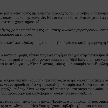
ό τα μέτρα αποτροπής της κλιματικής αλλαγής που θα λάβει η παγκόσμ
 οικονομία και την κοινωνία. Εάν οι παρεμβάσεις είναι στοχευμένες 
 ανέφερε χαρακτηριστικά.
βλέψεις για τις επιπτώσεις της κλιματικής αλλαγής χειροτερεύουν, ενώ
οροποιούνται εντόνως.
ηρών κανόνων αξιολόγησης του τραπεζικού ρίσκου κατά τη χορήγηση δ
τόναλντ Τραμπ, τόνισε πως έχει επιφέρει πλήγμα στην παγκόσμια πρ
ποστηρίξει τους υδρογονάνθρακες με το “drill baby drill” και να ε
τό το πεδίο για την Κίνα, δίνοντας, επίσης, μια ευκαιρία στην Ευρώπ
την κούρσα για την «καθαρή» τεχνολογία, ανέφερε χαρακτηριστικά, εν
ς, για να προσθέσει ότι «η ευρωπαϊκή οικονομία οφείλει να προστατευ
η χωρίζει από την Κίνα, να εργαστεί αποτελεσματικότερα ως ενιαίος 
στούν χρονοβόρα και κοστοβόρα τη διακίνηση των αγαθών».
ίωτες ώρες που περνά καθημερινά ο Έλληνας στο αυτοκίνητό του, σημεί
ς το Λονδίνο και η Νέα Υόρκη, έχουν επιβληθεί φόροι για την προσέ