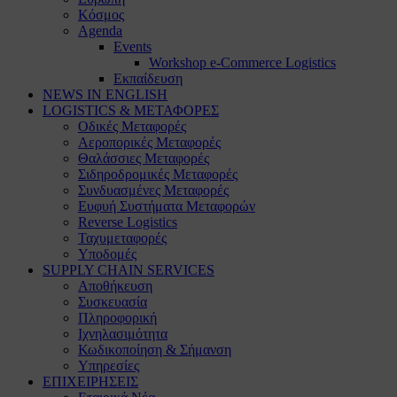
Κόσμος
Agenda
Events
Workshop e-Commerce Logistics
Εκπαίδευση
NEWS IN ENGLISH
LOGISTICS & ΜΕΤΑΦΟΡΕΣ
Οδικές Μεταφορές
Αεροπορικές Μεταφορές
Θαλάσσιες Μεταφορές
Σιδηροδρομικές Μεταφορές
Συνδυασμένες Μεταφορές
Ευφυή Συστήματα Μεταφορών
Reverse Logistics
Ταχυμεταφορές
Υποδομές
SUPPLY CHAIN SERVICES
Αποθήκευση
Συσκευασία
Πληροφορική
Ιχνηλασιμότητα
Κωδικοποίηση & Σήμανση
Υπηρεσίες
ΕΠΙΧΕΙΡΗΣΕΙΣ