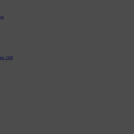
να
 no 160