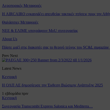
Αεροπορικές Μεταφορές
Η AIRCAIRO εγκαινιάζει απευθείας τακτικές πτήσεις προς την Αθή
Θαλάσσιες Μεταφορές
ΝΕΕ & ΕΛΙΜΕ υπογράφουν MoU συνεργασίας
About Us
Πάρτε μαζί στις διακοπές σας το θερινό τεύχος του SC&L magazine
Prev
Next
Latest News
Κεντρική
Η ΟΛΠ ΑΕ δημοσίευσε την Έκθεση Βιώσιμης Ανάπτυξης 2025
1 εβδομάδα πριν
Κεντρική
Συνεργασία Transcombi Express Salonica και Mediterra…