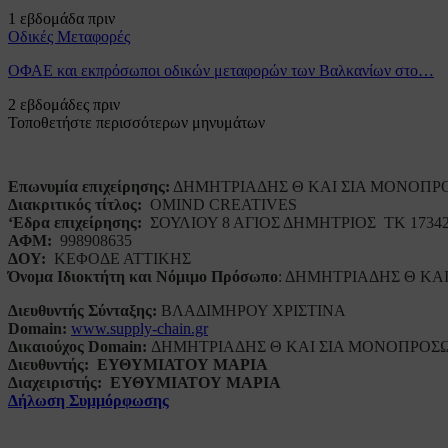
1 εβδομάδα πριν
Οδικές Μεταφορές
ΟΦΑΕ και εκπρόσωποι οδικών μεταφορών των Βαλκανίων στο…
2 εβδομάδες πριν
Τοποθετήστε περισσότερων μηνυμάτων
Επωνυμία επιχείρησης:
ΔΗΜΗΤΡΙΑΔΗΣ Θ ΚΑΙ ΣΙΑ ΜΟΝΟΠΡ
Διακριτικός τίτλος:
ΟΜΙΝD CREATIVES
‘
E
δρα επιχείρησης:
ΣΟΥΛΙΟΥ 8 ΑΓΙΟΣ ΔΗΜΗΤΡΙΟΣ ΤΚ 1734
ΑΦΜ:
998908635
ΔΟΥ:
ΚΕΦΟΔΕ ΑΤΤΙΚΗΣ
Όνομα Ιδιοκτήτη και Νόμιμο Πρόσωπο
: ΔΗΜΗΤΡΙΑΔΗΣ Θ ΚΑ
Διευθυντής Σύνταξης:
ΒΛΑΔΙΜΗΡΟΥ ΧΡΙΣΤΙΝΑ
Domain
:
www.supply-chain.gr
Δικαιούχος
Domain
:
ΔΗΜΗΤΡΙΑΔΗΣ Θ ΚΑΙ ΣΙΑ ΜΟΝΟΠΡΟΣ
Διευθυντής:
ΕΥΘΥΜΙΑΤΟΥ ΜΑΡΙΑ
Διαχειριστής:
ΕΥΘΥΜΙΑΤΟΥ ΜΑΡΙΑ
Δήλωση Συμμόρφωσης