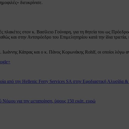
ημοφιλές» διευκρίνισε.
κές πλακέτες στον κ. Βασίλειο Γούναρη, για τη θητεία του ως Πρόεδρ
 καθώς και στην Αντιπρόεδρο του Επιμελητηρίου κατά την ίδια τριετία
 κ. Ιωάννης Κάπρας και ο κ. Πάνος Κορωνάκης Rohlf, οι οποίοι λόγ
ogle+
ία από την Hellenic Ferry Services SA στην Εφοδιαστική Αλυσίδα & 
 Νόμου για την μεταποίηση, ύψους 150 εκάτ. ευρώ