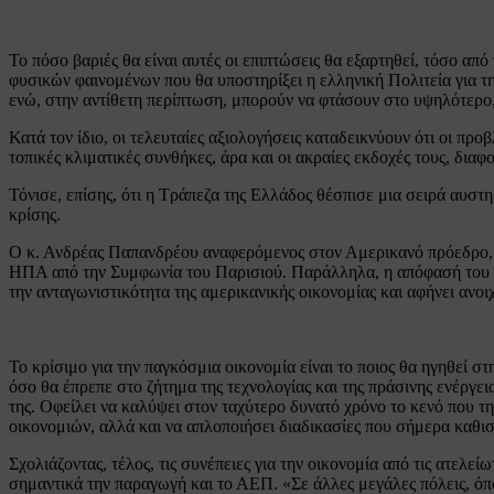
Το πόσο βαριές θα είναι αυτές οι επιπτώσεις θα εξαρτηθεί, τόσο απ
φυσικών φαινομένων που θα υποστηρίξει η ελληνική Πολιτεία για την
ενώ, στην αντίθετη περίπτωση, μπορούν να φτάσουν στο υψηλότερο,
Κατά τον ίδιο, οι τελευταίες αξιολογήσεις καταδεικνύουν ότι οι προ
τοπικές κλιματικές συνθήκες, άρα και οι ακραίες εκδοχές τους, διαφ
Τόνισε, επίσης, ότι η Τράπεζα της Ελλάδος θέσπισε μια σειρά αυστ
κρίσης.
Ο κ. Ανδρέας Παπανδρέου αναφερόμενος στον Αμερικανό πρόεδρο, Ν
ΗΠΑ από την Συμφωνία του Παρισιού. Παράλληλα, η απόφασή του να υ
την ανταγωνιστικότητα της αμερικανικής οικονομίας και αφήνει ανοιχ
Το κρίσιμο για την παγκόσμια οικονομία είναι το ποιος θα ηγηθεί σ
όσο θα έπρεπε στο ζήτημα της τεχνολογίας και της πράσινης ενέργεια
της. Οφείλει να καλύψει στον ταχύτερο δυνατό χρόνο το κενό που τ
οικονομιών, αλλά και να απλοποιήσει διαδικασίες που σήμερα καθι
Σχολιάζοντας, τέλος, τις συνέπειες για την οικονομία από τις ατελε
σημαντικά την παραγωγή και το ΑΕΠ. «Σε άλλες μεγάλες πόλεις, όπω