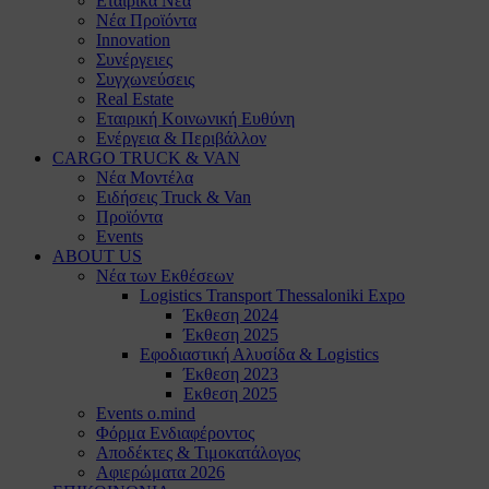
Εταιρικά Νέα
Νέα Προϊόντα
Innovation
Συνέργειες
Συγχωνεύσεις
Real Estate
Εταιρική Κοινωνική Ευθύνη
Ενέργεια & Περιβάλλον
CARGO TRUCK & VAN
Νέα Μοντέλα
Ειδήσεις Truck & Van
Προϊόντα
Events
ABOUT US
Νέα των Εκθέσεων
Logistics Transport Thessaloniki Expo
Έκθεση 2024
Έκθεση 2025
Εφοδιαστική Αλυσίδα & Logistics
Έκθεση 2023
Εκθεση 2025
Events o.mind
Φόρμα Ενδιαφέροντος
Αποδέκτες & Τιμοκατάλογος
Αφιερώματα 2026