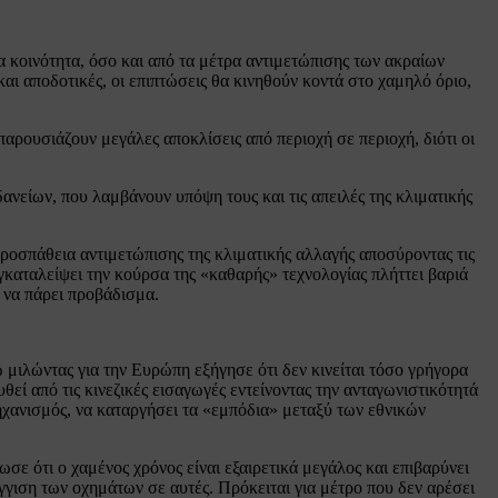
ια κοινότητα, όσο και από τα μέτρα αντιμετώπισης των ακραίων
και αποδοτικές, οι επιπτώσεις θα κινηθούν κοντά στο χαμηλό όριο,
 παρουσιάζουν μεγάλες αποκλίσεις από περιοχή σε περιοχή, διότι οι
ανείων, που λαμβάνουν υπόψη τους και τις απειλές της κλιματικής
οσπάθεια αντιμετώπισης της κλιματικής αλλαγής αποσύροντας τις
γκαταλείψει την κούρσα της «καθαρής» τεχνολογίας πλήττει βαριά
η να πάρει προβάδισμα.
ώ μιλώντας για την Ευρώπη εξήγησε ότι δεν κινείται τόσο γρήγορα
θεί από τις κινεζικές εισαγωγές εντείνοντας την ανταγωνιστικότητά
μηχανισμός, να καταργήσει τα «εμπόδια» μεταξύ των εθνικών
ωσε ότι ο χαμένος χρόνος είναι εξαιρετικά μεγάλος και επιβαρύνει
γγιση των οχημάτων σε αυτές. Πρόκειται για μέτρο που δεν αρέσει