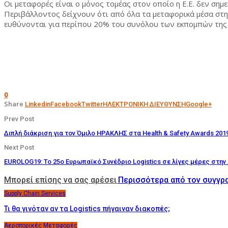
Οι μεταφορές είναι ο μόνος τομέας στον οποίο η Ε.Ε. δεν σ
Περιβάλλοντος δείχνουν ότι από όλα τα μεταφορικά μέσα στην
ευθύνονται για περίπου 20% του συνόλου των εκπομπών της 
0
Share
Linkedin
Facebook
Twitter
ΗΛΕΚΤΡΟΝΙΚΗ ΔΙΕΥΘΥΝΣΗ
Google+
Prev Post
Διπλή διάκριση για τον Όμιλο ΗΡΑΚΛΗΣ στα Health & Safety Awards 201
Next Post
EUROLOG19: Το 25ο Ευρωπαϊκό Συνέδριο Logistics σε λίγες μέρες στην
Μπορεί επίσης να σας αρέσει
Περισσότερα από τον συγγρ
Supply Chain Services
Τι θα γινόταν αν τα Logistics πήγαιναν διακοπές;
Αεροπορικές Μεταφορές