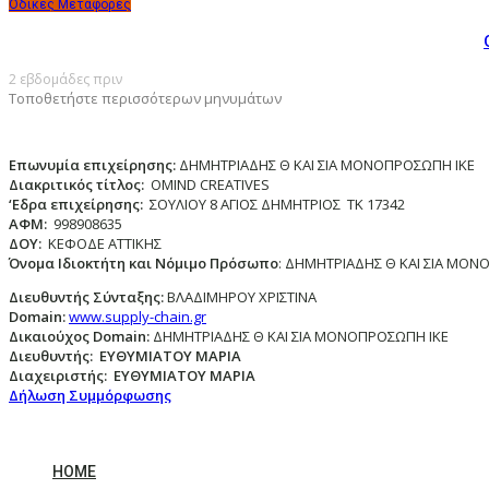
Οδικές Μεταφορές
2 εβδομάδες πριν
Τοποθετήστε περισσότερων μηνυμάτων
Επωνυμία επιχείρησης:
ΔΗΜΗΤΡΙΑΔΗΣ Θ ΚΑΙ ΣΙΑ ΜΟΝΟΠΡΟΣΩΠΗ ΙΚΕ
Διακριτικός τίτλος:
ΟΜΙΝD CREATIVES
‘
E
δρα επιχείρησης:
ΣΟΥΛΙΟΥ 8 ΑΓΙΟΣ ΔΗΜΗΤΡΙΟΣ ΤΚ 17342
ΑΦΜ:
998908635
ΔΟΥ:
ΚΕΦΟΔΕ ΑΤΤΙΚΗΣ
Όνομα Ιδιοκτήτη και Νόμιμο Πρόσωπο
: ΔΗΜΗΤΡΙΑΔΗΣ Θ ΚΑΙ ΣΙΑ ΜΟΝ
Διευθυντής Σύνταξης:
ΒΛΑΔΙΜΗΡΟΥ ΧΡΙΣΤΙΝΑ
Domain
:
www.supply-chain.gr
Δικαιούχος
Domain
:
ΔΗΜΗΤΡΙΑΔΗΣ Θ ΚΑΙ ΣΙΑ ΜΟΝΟΠΡΟΣΩΠΗ ΙΚΕ
Διευθυντής:
ΕΥΘΥΜΙΑΤΟΥ ΜΑΡΙΑ
Διαχειριστής:
ΕΥΘΥΜΙΑΤΟΥ ΜΑΡΙΑ
Δήλωση Συμμόρφωσης
HOME