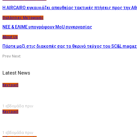
Η AIRCAIRO εγκαινιάζει απευθείας τακτικές πτήσεις προς την Α
Θαλάσσιες Μεταφορές
ΝΕΕ & ΕΛΙΜΕ υπογράφουν MoU συνεργασίας
About Us
Πάρτε μαζί στις διακοπές σας το θερινό τεύχος του SC&L magaz
Prev
Next
Latest News
Κεντρική
1 εβδομάδα πριν
Κεντρική
1 εβδομάδα πριν