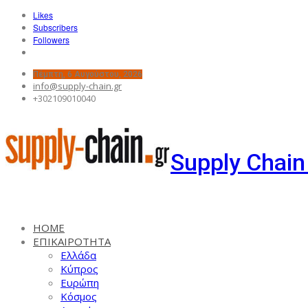
Likes
Subscribers
Followers
Πέμπτη, 6 Αυγούστου, 2026
info@supply-chain.gr
+302109010040
Supply Chain
HOME
ΕΠΙΚΑΙΡΟΤΗΤΑ
Ελλάδα
Κύπρος
Ευρώπη
Κόσμος