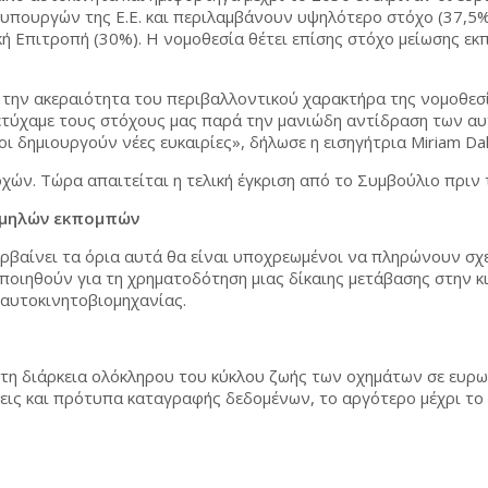
 υπουργών της Ε.Ε. και περιλαμβάνουν υψηλότερο στόχο (37,
κή Επιτροπή (30%). Η νομοθεσία θέτει επίσης στόχο μείωσης ε
ην ακεραιότητα του περιβαλλοντικού χαρακτήρα της νομοθεσίας
τύχαμε τους στόχους μας παρά την μανιώδη αντίδραση των αυ
 δημιουργούν νέες ευκαιρίες», δήλωσε η εισηγήτρια Miriam Dall
χών. Τώρα απαιτείται η τελική έγκριση από το Συμβούλιο πριν 
χαμηλών εκπομπών
βαίνει τα όρια αυτά θα είναι υποχρεωμένοι να πληρώνουν σχε
οποιηθούν για τη χρηματοδότηση μιας δίκαιης μετάβασης στην κ
 αυτοκινητοβιομηχανίας.
τη διάρκεια ολόκληρου του κύκλου ζωής των οχημάτων σε ευρωπ
σεις και πρότυπα καταγραφής δεδομένων, το αργότερο μέχρι το 