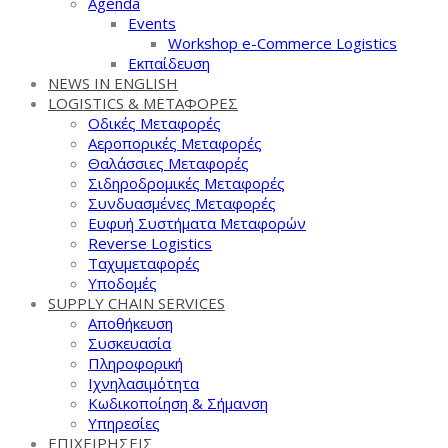
Agenda
Events
Workshop e-Commerce Logistics
Εκπαίδευση
NEWS IN ENGLISH
LOGISTICS & ΜΕΤΑΦΟΡΕΣ
Οδικές Μεταφορές
Αεροπορικές Μεταφορές
Θαλάσσιες Μεταφορές
Σιδηροδρομικές Μεταφορές
Συνδυασμένες Μεταφορές
Ευφυή Συστήματα Μεταφορών
Reverse Logistics
Ταχυμεταφορές
Υποδομές
SUPPLY CHAIN SERVICES
Αποθήκευση
Συσκευασία
Πληροφορική
Ιχνηλασιμότητα
Κωδικοποίηση & Σήμανση
Υπηρεσίες
ΕΠΙΧΕΙΡΗΣΕΙΣ