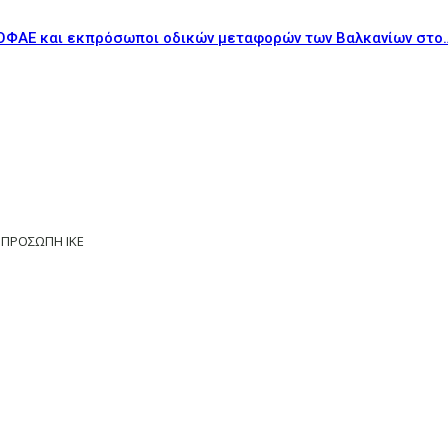
ΟΦΑΕ και εκπρόσωποι οδικών μεταφορών των Βαλκανίων στο
ΟΠΡΟΣΩΠΗ ΙΚΕ