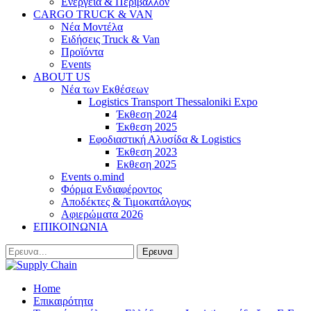
Ενέργεια & Περιβάλλον
CARGO TRUCK & VAN
Νέα Μοντέλα
Ειδήσεις Truck & Van
Προϊόντα
Events
ABOUT US
Νέα των Εκθέσεων
Logistics Transport Thessaloniki Expo
Έκθεση 2024
Έκθεση 2025
Εφοδιαστική Αλυσίδα & Logistics
Έκθεση 2023
Εκθεση 2025
Events o.mind
Φόρμα Ενδιαφέροντος
Αποδέκτες & Τιμοκατάλογος
Αφιερώματα 2026
ΕΠΙΚΟΙΝΩΝΙΑ
Home
Επικαιρότητα