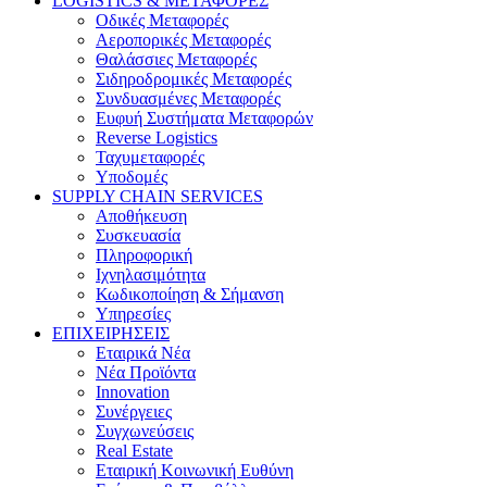
LOGISTICS & ΜΕΤΑΦΟΡΕΣ
Οδικές Μεταφορές
Αεροπορικές Μεταφορές
Θαλάσσιες Μεταφορές
Σιδηροδρομικές Μεταφορές
Συνδυασμένες Μεταφορές
Ευφυή Συστήματα Μεταφορών
Reverse Logistics
Ταχυμεταφορές
Υποδομές
SUPPLY CHAIN SERVICES
Αποθήκευση
Συσκευασία
Πληροφορική
Ιχνηλασιμότητα
Κωδικοποίηση & Σήμανση
Υπηρεσίες
ΕΠΙΧΕΙΡΗΣΕΙΣ
Εταιρικά Νέα
Νέα Προϊόντα
Innovation
Συνέργειες
Συγχωνεύσεις
Real Estate
Εταιρική Κοινωνική Ευθύνη