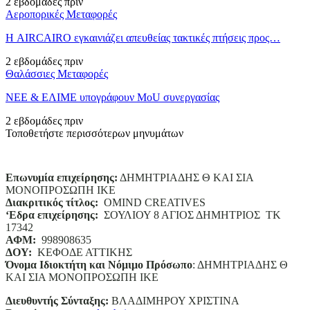
2 εβδομάδες πριν
Αεροπορικές Μεταφορές
Η AIRCAIRO εγκαινιάζει απευθείας τακτικές πτήσεις προς…
2 εβδομάδες πριν
Θαλάσσιες Μεταφορές
ΝΕΕ & ΕΛΙΜΕ υπογράφουν MoU συνεργασίας
2 εβδομάδες πριν
Τοποθετήστε περισσότερων μηνυμάτων
Επωνυμία επιχείρησης:
ΔΗΜΗΤΡΙΑΔΗΣ Θ ΚΑΙ ΣΙΑ
ΜΟΝΟΠΡΟΣΩΠΗ ΙΚΕ
Διακριτικός τίτλος:
ΟΜΙΝD CREATIVES
‘
E
δρα επιχείρησης:
ΣΟΥΛΙΟΥ 8 ΑΓΙΟΣ ΔΗΜΗΤΡΙΟΣ ΤΚ
17342
ΑΦΜ:
998908635
ΔΟΥ:
ΚΕΦΟΔΕ ΑΤΤΙΚΗΣ
Όνομα Ιδιοκτήτη και Νόμιμο Πρόσωπο
: ΔΗΜΗΤΡΙΑΔΗΣ Θ
ΚΑΙ ΣΙΑ ΜΟΝΟΠΡΟΣΩΠΗ ΙΚΕ
Διευθυντής Σύνταξης:
ΒΛΑΔΙΜΗΡΟΥ ΧΡΙΣΤΙΝΑ