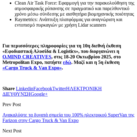
Clean Air Task Force: Εφαρμογή για την παρακολούθηση της
ατμοσφαιρικής ρύπανσης σε πραγματικό και παρελθοντικό
χρόνο μέσω σύνδεσης με αισθητήρα βιομηχανικής ποιότητας
Raymetrics: Ανάπτυξη πλατφόρμας για αναγνώριση και
εντοπισμό πυρκαγιών με χρήση Lidar scanners
Για περισσότερες πληροφορίες για τη 10η διεθνή έκθεση
«Εφοδιαστική Αλυσίδα &
Logistics
», που διοργανώνει η
O
.
MIND
CREATIVES
, στις 18-20 Οκτωβρίου 2025, στο
Metropolitan
Expo
, πατήστε
εδώ
. Μαζί και η 5η έκθεση
«
Cargo
Truck
&
Van
Expo
»
.
Share
Linkedin
Facebook
Twitter
ΗΛΕΚΤΡΟΝΙΚΗ
ΔΙΕΥΘΥΝΣΗ
Google+
Prev Post
Ανακαλύψτε τα δυνατά σημεία του 100% ηλεκτρικού SuperVan της
Farizon στην Cargo Truck & Van Expo
Next Post