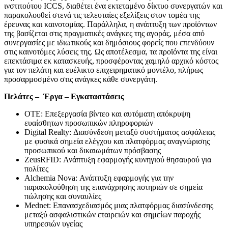
ινστιτούτου ICCS, διαθέτει ένα εκτεταμένο δίκτυο συνεργατών και
παρακολουθεί στενά τις τελευταίες εξελίξεις στον τομέα της
έρευνας και καινοτομίας. Παράλληλα, η ανάπτυξη των προϊόντων
της βασίζεται στις πραγματικές ανάγκες της αγοράς, μέσα από
συνεργασίες με ιδιωτικούς και δημόσιους φορείς που επενδύουν
στις καινοτόμες λύσεις της. Ως αποτέλεσμα, τα προϊόντα της είναι
επεκτάσιμα εκ κατασκευής, προσφέροντας χαμηλό αρχικό κόστος
για τον πελάτη και ευέλικτο επιχειρηματικό μοντέλο, πλήρως
προσαρμοσμένο στις ανάγκες κάθε συνεργάτη.
Πελάτες – Έργα – Εγκαταστάσεις
ΟΤΕ: Επεξεργασία βίντεο και αυτόματη απόκρυψη
ευαίσθητων προσωπικών πληροφοριών
Digital Realty: Διασύνδεση μεταξύ συστήματος ασφάλειας
με φυσικά σημεία ελέγχου και πλατφόρμας αναγνώρισης
προσωπικού και δικαιωμάτων πρόσβασης
ZeusRFID: Ανάπτυξη εφαρμογής κυνηγιού θησαυρού για
πολίτες
Alchemia Nova: Ανάπτυξη εφαρμογής για την
παρακολούθηση της επανάχρησης ποτηριών σε σημεία
πώλησης και συναυλίες
Mednet: Επανασχεδιασμός μιας πλατφόρμας διασύνδεσης
μεταξύ ασφαλιστικών εταιρειών και σημείων παροχής
υπηρεσιών υγείας