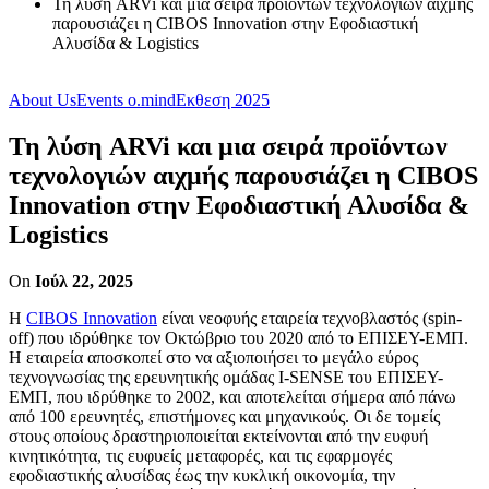
Τη λύση ARVi και μια σειρά προϊόντων τεχνολογιών αιχμής
παρουσιάζει η CIBOS Ιnnovation στην Εφοδιαστική
Αλυσίδα & Logistics
About Us
Events o.mind
Εκθεση 2025
Τη λύση ARVi και μια σειρά προϊόντων
τεχνολογιών αιχμής παρουσιάζει η CIBOS
Ιnnovation στην Εφοδιαστική Αλυσίδα &
Logistics
On
Ιούλ 22, 2025
H
CIBOS Ιnnovation
είναι νεοφυής εταιρεία τεχνοβλαστός (spin-
off) που ιδρύθηκε τον Οκτώβριο του 2020 από το ΕΠΙΣΕΥ-ΕΜΠ.
Η εταιρεία αποσκοπεί στο να αξιοποιήσει το μεγάλο εύρος
τεχνογνωσίας της ερευνητικής ομάδας I-SENSE του ΕΠΙΣΕΥ-
ΕΜΠ, που ιδρύθηκε το 2002, και αποτελείται σήμερα από πάνω
από 100 ερευνητές, επιστήμονες και μηχανικούς. Οι δε τομείς
στους οποίους δραστηριοποιείται εκτείνονται από την ευφυή
κινητικότητα, τις ευφυείς μεταφορές, και τις εφαρμογές
εφοδιαστικής αλυσίδας έως την κυκλική οικονομία, την