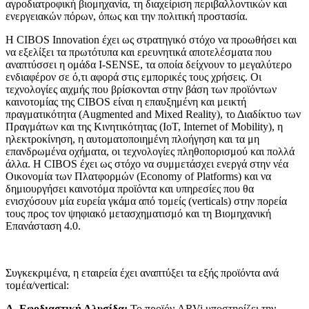
αγροδιατροφική βιομηχανία, τη διαχείριση περιβαλλοντικών και
ενεργειακών πόρων, όπως και την πολιτική προστασία.
Η CIBOS Innovation έχει ως στρατηγικό στόχο να προωθήσει και
να εξελίξει τα πρωτότυπα και ερευνητικά αποτελέσματα που
αναπτύσσει η ομάδα I-SENSE, τα οποία δείχνουν το μεγαλύτερο
ενδιαφέρον σε ό,τι αφορά στις εμπορικές τους χρήσεις. Οι
τεχνολογίες αιχμής που βρίσκονται στην βάση των προϊόντων
καινοτομίας της CIBOS είναι η επαυξημένη και μεικτή
πραγματικότητα (Augmented and Mixed Reality), το Διαδίκτυο των
Πραγμάτων και της Κινητικότητας (ΙoT, Internet of Mobility), η
ηλεκτροκίνηση, η αυτοματοποιημένη πλοήγηση και τα μη
επανδρωμένα οχήματα, οι τεχνολογίες πληθοπορισμού και πολλά
άλλα. H CIBOS έχει ως στόχο να συμμετάσχει ενεργά στην νέα
Οικονομία των Πλατφορμών (Economy of Platforms) και να
δημιουργήσει καινοτόμα προϊόντα και υπηρεσίες που θα
ενισχύσουν μία ευρεία γκάμα από τομείς (verticals) στην πορεία
τους προς τον ψηφιακό μετασχηματισμό και τη Βιομηχανική
Επανάσταση 4.0.
Συγκεκριμένα, η εταιρεία έχει αναπτύξει τα εξής προϊόντα ανά
τομέα/vertical:
Α. Eφοδιαστική Αλυσίδα:
Το προϊόν ARVi υποστηρίζει την