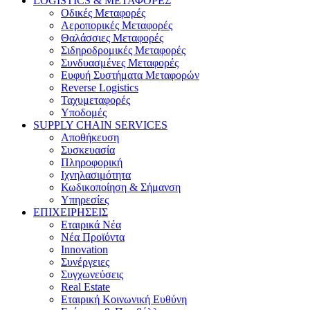
LOGISTICS & ΜΕΤΑΦΟΡΕΣ
Οδικές Μεταφορές
Αεροπορικές Μεταφορές
Θαλάσσιες Μεταφορές
Σιδηροδρομικές Μεταφορές
Συνδυασμένες Μεταφορές
Ευφυή Συστήματα Μεταφορών
Reverse Logistics
Ταχυμεταφορές
Υποδομές
SUPPLY CHAIN SERVICES
Αποθήκευση
Συσκευασία
Πληροφορική
Ιχνηλασιμότητα
Κωδικοποίηση & Σήμανση
Υπηρεσίες
ΕΠΙΧΕΙΡΗΣΕΙΣ
Εταιρικά Νέα
Νέα Προϊόντα
Innovation
Συνέργειες
Συγχωνεύσεις
Real Estate
Εταιρική Κοινωνική Ευθύνη