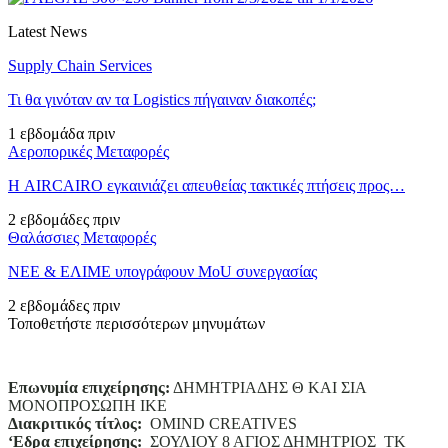
Latest News
Supply Chain Services
Τι θα γινόταν αν τα Logistics πήγαιναν διακοπές;
1 εβδομάδα πριν
Αεροπορικές Μεταφορές
Η AIRCAIRO εγκαινιάζει απευθείας τακτικές πτήσεις προς…
2 εβδομάδες πριν
Θαλάσσιες Μεταφορές
ΝΕΕ & ΕΛΙΜΕ υπογράφουν MoU συνεργασίας
2 εβδομάδες πριν
Τοποθετήστε περισσότερων μηνυμάτων
Επωνυμία επιχείρησης:
ΔΗΜΗΤΡΙΑΔΗΣ Θ ΚΑΙ ΣΙΑ
ΜΟΝΟΠΡΟΣΩΠΗ ΙΚΕ
Διακριτικός τίτλος:
ΟΜΙΝD CREATIVES
‘
E
δρα επιχείρησης:
ΣΟΥΛΙΟΥ 8 ΑΓΙΟΣ ΔΗΜΗΤΡΙΟΣ ΤΚ