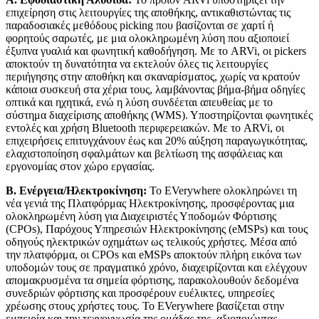
επιχείρηση στις λειτουργίες της αποθήκης, αντικαθιστώντας τις
παραδοσιακές μεθόδους picking που βασίζονται σε χαρτί ή
φορητούς σαρωτές, με μια ολοκληρωμένη λύση που αξιοποιεί
έξυπνα γυαλιά και φωνητική καθοδήγηση. Με το ARVi, οι pickers
αποκτούν τη δυνατότητα να εκτελούν όλες τις λειτουργίες
περιήγησης στην αποθήκη και σκαναρίσματος, χωρίς να κρατούν
κάποια συσκευή στα χέρια τους, λαμβάνοντας βήμα-βήμα οδηγίες
οπτικά και ηχητικά, ενώ η λύση συνδέεται απευθείας με το
σύστημα διαχείρισης αποθήκης (WMS). Υποστηρίζονται φωνητικές
εντολές και χρήση Bluetooth περιφερειακών. Με το ARVi, οι
επιχειρήσεις επιτυγχάνουν έως και 20% αύξηση παραγωγικότητας,
ελαχιστοποίηση σφαλμάτων και βελτίωση της ασφάλειας και
εργονομίας στον χώρο εργασίας.
Β. Ενέργεια/Ηλεκτροκίνηση:
To EVerywhere ολοκληρώνει τη
νέα γενιά της Πλατφόρμας Ηλεκτροκίνησης, προσφέροντας μια
ολοκληρωμένη λύση για Διαχειριστές Υποδομών Φόρτισης
(CPOs), Παρόχους Υπηρεσιών Ηλεκτροκίνησης (eMSPs) και τους
οδηγούς ηλεκτρικών οχημάτων ως τελικούς χρήστες. Μέσα από
την πλατφόρμα, οι CPOs και eMSPs αποκτούν πλήρη εικόνα των
υποδομών τους σε πραγματικό χρόνο, διαχειρίζονται και ελέγχουν
απομακρυσμένα τα σημεία φόρτισης, παρακολουθούν δεδομένα
συνεδριών φόρτισης και προσφέρουν ευέλικτες, υπηρεσίες
χρέωσης στους χρήστες τους. Το EVerywhere βασίζεται στην
εμπειρία και την τεχνογνωσία της ομάδας της, αξιοποιώντας