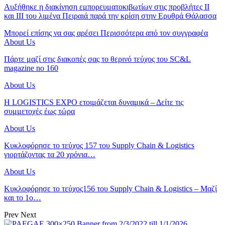
Αυξήθηκε η διακίνηση εμπορευματοκιβωτίων στις προβλήτες ΙΙ
και ΙΙΙ του λιμένα Πειραιά παρά την κρίση στην Ερυθρά Θάλασσα
Μπορεί επίσης να σας αρέσει
Περισσότερα από τον συγγραφέα
About Us
Πάρτε μαζί στις διακοπές σας το θερινό τεύχος του SC&L
magazine no 160
About Us
Η LOGISTICS EXPO ετοιμάζεται δυναμικά – Δείτε τις
συμμετοχές έως τώρα
About Us
Κυκλοφόρησε το τεύχος 157 του Supply Chain & Logistics
γιορτάζοντας τα 20 χρόνια…
About Us
Κυκλοφόρησε το τεύχος156 του Supply Chain & Logistics – Μαζί
και το 1ο…
Prev
Next