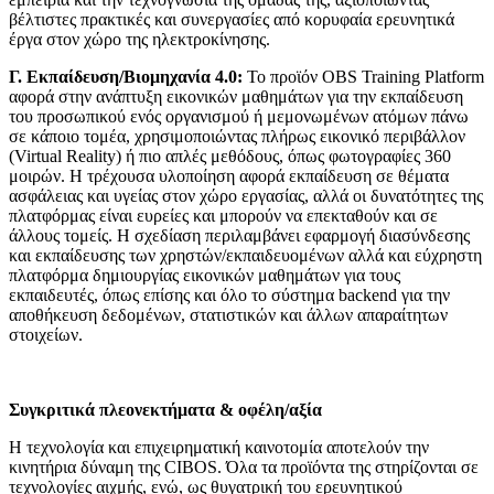
βέλτιστες πρακτικές και συνεργασίες από κορυφαία ερευνητικά
έργα στον χώρο της ηλεκτροκίνησης.
Γ. Εκπαίδευση/Βιομηχανία 4.0:
To προϊόν OBS Training Platform
αφορά στην ανάπτυξη εικονικών μαθημάτων για την εκπαίδευση
του προσωπικού ενός οργανισμού ή μεμονωμένων ατόμων πάνω
σε κάποιο τομέα, χρησιμοποιώντας πλήρως εικονικό περιβάλλον
(Virtual Reality) ή πιο απλές μεθόδους, όπως φωτογραφίες 360
μοιρών. H τρέχουσα υλοποίηση αφορά εκπαίδευση σε θέματα
ασφάλειας και υγείας στον χώρο εργασίας, αλλά οι δυνατότητες της
πλατφόρμας είναι ευρείες και μπορούν να επεκταθούν και σε
άλλους τομείς. Η σχεδίαση περιλαμβάνει εφαρμογή διασύνδεσης
και εκπαίδευσης των χρηστών/εκπαιδευομένων αλλά και εύχρηστη
πλατφόρμα δημιουργίας εικονικών μαθημάτων για τους
εκπαιδευτές, όπως επίσης και όλο το σύστημα backend για την
αποθήκευση δεδομένων, στατιστικών και άλλων απαραίτητων
στοιχείων.
Συγκριτικά πλεονεκτήματα & οφέλη/αξία
Η τεχνολογία και επιχειρηματική καινοτομία αποτελούν την
κινητήρια δύναμη της CIBOS. Όλα τα προϊόντα της στηρίζονται σε
τεχνολογίες αιχμής, ενώ, ως θυγατρική του ερευνητικού