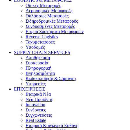
LOGISTICS & ΜΕΤΑΦΟΡΕΣ
Οδικές Μεταφορές
Αεροπορικές Μεταφορές
Θαλάσσιες Μεταφορές
Σιδηροδρομικές Μεταφορές
Συνδυασμένες Μεταφορές
Ευφυή Συστήματα Μεταφορών
Reverse Logistics
Ταχυμεταφορές
Υποδομές
SUPPLY CHAIN SERVICES
Αποθήκευση
Συσκευασία
Πληροφορική
Ιχνηλασιμότητα
Κωδικοποίηση & Σήμανση
Υπηρεσίες
ΕΠΙΧΕΙΡΗΣΕΙΣ
Εταιρικά Νέα
Νέα Προϊόντα
Innovation
Συνέργειες
Συγχωνεύσεις
Real Estate
Εταιρική Κοινωνική Ευθύνη