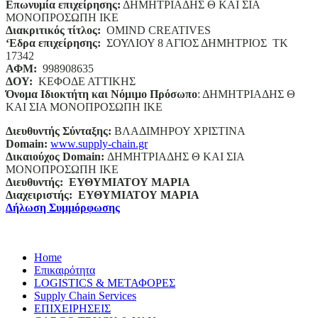
Επωνυμία επιχείρησης:
ΔΗΜΗΤΡΙΑΔΗΣ Θ ΚΑΙ ΣΙΑ
ΜΟΝΟΠΡΟΣΩΠΗ ΙΚΕ
Διακριτικός τίτλος:
ΟΜΙΝD CREATIVES
‘
E
δρα επιχείρησης:
ΣΟΥΛΙΟΥ 8 ΑΓΙΟΣ ΔΗΜΗΤΡΙΟΣ ΤΚ
17342
ΑΦΜ:
998908635
ΔΟΥ:
ΚΕΦΟΔΕ ΑΤΤΙΚΗΣ
Όνομα Ιδιοκτήτη και Νόμιμο Πρόσωπο
: ΔΗΜΗΤΡΙΑΔΗΣ Θ
ΚΑΙ ΣΙΑ ΜΟΝΟΠΡΟΣΩΠΗ ΙΚΕ
Διευθυντής Σύνταξης:
ΒΛΑΔΙΜΗΡΟΥ ΧΡΙΣΤΙΝΑ
Domain
:
www.supply-chain.gr
Δικαιούχος
Domain
:
ΔΗΜΗΤΡΙΑΔΗΣ Θ ΚΑΙ ΣΙΑ
ΜΟΝΟΠΡΟΣΩΠΗ ΙΚΕ
Διευθυντής:
ΕΥΘΥΜΙΑΤΟΥ ΜΑΡΙΑ
Διαχειριστής:
ΕΥΘΥΜΙΑΤΟΥ ΜΑΡΙΑ
Δήλωση Συμμόρφωσης
Home
Επικαιρότητα
LOGISTICS & ΜΕΤΑΦΟΡΕΣ
Supply Chain Services
ΕΠΙΧΕΙΡΗΣΕΙΣ