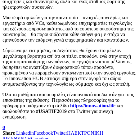
συζητήσεις και συναντήσεις, αλλά και ένας σταθμός φόρτισης
ηλεκτρονικών συσκευών.
Μια σειρά ομιλιών για την καινοτομία – ανοιχτές συνεδρίες και
εργαστήρια από VCs, καθιερωμένους επιχειρηματίες τεχνολογίας
και εξέχουσες προσωπικότητες από το ευρύτερο οικοσύστημα της
καινοτομίας – θα παρουσιάζονται κάθε απόγευμα με στόχο να
εμπνεύσουν την επόμενη γενιά επιχειρηματιών και καινοτόμων.
Σύμφωνα με εκτιμήσεις, οι δεξιότητες θα έχουν στο μέλλον
μεγαλύτερη βαρύτητα απ’ ότι οι τίτλοι σπουδών, ενώ στην εποχή
της αυτοματοποίησης των πάντων, οι εργαζόμενοι του μέλλοντος
θα πρέπει να αναπτύξουν διαφορετικού τύπου προσόντα,
προκειμένου να παραμείνουν ανταγωνιστικοί στην αγορά εργασίας.
Το Innov.ation HUB εστιάζει σήμερα στην αγορά του αύριο
αντιμετωπίζοντας την τεχνολογία ως σύμμαχο και όχι ως απειλή.
Όλα τα μαθήματα και οι ομιλίες είναι ανοικτά και δωρεάν για τους
επισκέπτες της έκθεσης. Περισσότερες πληροφορίες για το
πρόγραμμα υπάρχουν στη σελίδα
https://innov.ation.life
και
ακολουθήστε το
#USATIF2019
στο Twitter για συνεχή
ενημέρωση.
0
Share
Linkedin
Facebook
Twitter
ΗΛΕΚΤΡΟΝΙΚΗ
ΔΙΕΥΘΥΝΣΗ
Google+