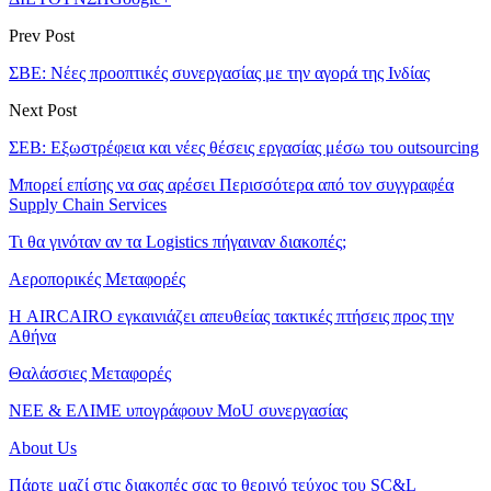
Prev Post
ΣΒΕ: Νέες προοπτικές συνεργασίας με την αγορά της Ινδίας
Next Post
ΣΕΒ: Εξωστρέφεια και νέες θέσεις εργασίας μέσω του outsourcing
Μπορεί επίσης να σας αρέσει
Περισσότερα από τον συγγραφέα
Supply Chain Services
Τι θα γινόταν αν τα Logistics πήγαιναν διακοπές;
Αεροπορικές Μεταφορές
Η AIRCAIRO εγκαινιάζει απευθείας τακτικές πτήσεις προς την
Αθήνα
Θαλάσσιες Μεταφορές
ΝΕΕ & ΕΛΙΜΕ υπογράφουν MoU συνεργασίας
About Us
Πάρτε μαζί στις διακοπές σας το θερινό τεύχος του SC&L