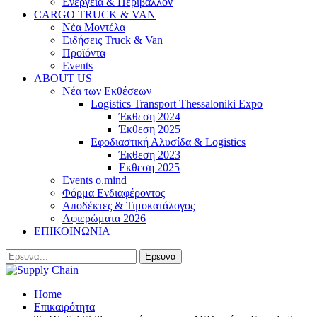
Ενέργεια & Περιβάλλον
CARGO TRUCK & VAN
Νέα Μοντέλα
Ειδήσεις Truck & Van
Προϊόντα
Events
ABOUT US
Νέα των Εκθέσεων
Logistics Transport Thessaloniki Expo
Έκθεση 2024
Έκθεση 2025
Εφοδιαστική Αλυσίδα & Logistics
Έκθεση 2023
Εκθεση 2025
Events o.mind
Φόρμα Ενδιαφέροντος
Αποδέκτες & Τιμοκατάλογος
Αφιερώματα 2026
ΕΠΙΚΟΙΝΩΝΙΑ
Home
Επικαιρότητα