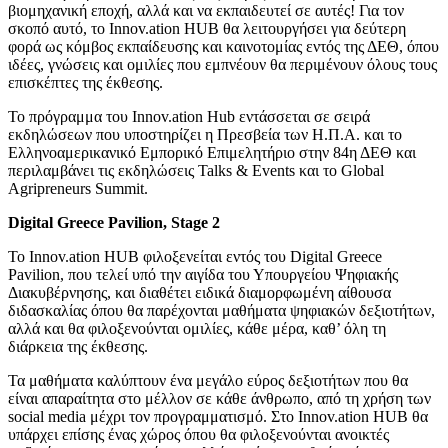
βιομηχανική εποχή, αλλά και να εκπαιδευτεί σε αυτές! Για τον
σκοπό αυτό, το Innov.ation HUB θα λειτουργήσει για δεύτερη
φορά ως κόμβος εκπαίδευσης και καινοτομίας εντός της ΔΕΘ, όπου
ιδέες, γνώσεις και ομιλίες που εμπνέουν θα περιμένουν όλους τους
επισκέπτες της έκθεσης.
Το πρόγραμμα του Innov.ation Hub εντάσσεται σε σειρά
εκδηλώσεων που υποστηρίζει η Πρεσβεία των Η.Π.Α. και το
Ελληνοαμερικανικό Εμπορικό Επιμελητήριο στην 84η ΔΕΘ και
περιλαμβάνει τις εκδηλώσεις Talks & Events και το Global
Agripreneurs Summit.
Digital Greece Pavilion, Stage 2
Το Innov.ation HUB φιλοξενείται εντός του Digital Greece
Pavilion, που τελεί υπό την αιγίδα του Υπουργείου Ψηφιακής
Διακυβέρνησης, και διαθέτει ειδικά διαμορφωμένη αίθουσα
διδασκαλίας όπου θα παρέχονται μαθήματα ψηφιακών δεξιοτήτων,
αλλά και θα φιλοξενούνται ομιλίες, κάθε μέρα, καθ’ όλη τη
διάρκεια της έκθεσης.
Τα μαθήματα καλύπτουν ένα μεγάλο εύρος δεξιοτήτων που θα
είναι απαραίτητα στο μέλλον σε κάθε άνθρωπο, από τη χρήση των
social media μέχρι τον προγραμματισμό. Στο Innov.ation HUB θα
υπάρχει επίσης ένας χώρος όπου θα φιλοξενούνται ανοικτές