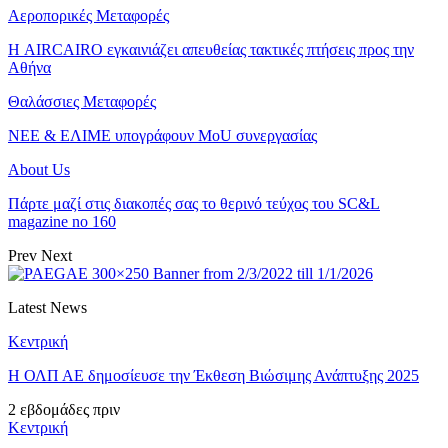
Αεροπορικές Μεταφορές
Η AIRCAIRO εγκαινιάζει απευθείας τακτικές πτήσεις προς την
Αθήνα
Θαλάσσιες Μεταφορές
ΝΕΕ & ΕΛΙΜΕ υπογράφουν MoU συνεργασίας
About Us
Πάρτε μαζί στις διακοπές σας το θερινό τεύχος του SC&L
magazine no 160
Prev
Next
Latest News
Κεντρική
Η ΟΛΠ ΑΕ δημοσίευσε την Έκθεση Βιώσιμης Ανάπτυξης 2025
2 εβδομάδες πριν
Κεντρική