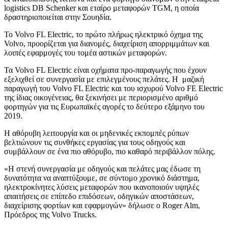
logistics DB Schenker και εταίρο μεταφορών TGM, η οποία
δραστηριοποιείται στην Σουηδία.
Το Volvo FL Electric, το πρώτο πλήρως ηλεκτρικό όχημα της
Volvo, προορίζεται για διανομές, διαχείριση απορριμμάτων και
λοιπές εφαρμογές του τομέα αστικών μεταφορών.
Τα Volvo FL Electric είναι οχήματα προ-παραγωγής που έχουν
εξελιχθεί σε συνεργασία με επιλεγμένους πελάτες. Η μαζική
παραγωγή του Volvo FL Electric και του ισχυρού Volvo FE Electric
της ίδιας οικογένειας, θα ξεκινήσει με περιορισμένο αριθμό
φορτηγών για τις Ευρωπαϊκές αγορές το δεύτερο εξάμηνο του
2019.
Η αθόρυβη λειτουργία και οι μηδενικές εκπομπές ρύπων
βελτιώνουν τις συνθήκες εργασίας για τους οδηγούς και
συμβάλλουν σε ένα πιο αθόρυβο, πιο καθαρό περιβάλλον πόλης.
«Η στενή συνεργασία με οδηγούς και πελάτες μας έδωσε τη
δυνατότητα να αναπτύξουμε, σε σύντομο χρονικό διάστημα,
ηλεκτροκίνητες λύσεις μεταφορών που ικανοποιούν υψηλές
απαιτήσεις σε επίπεδο επιδόσεων, οδηγικών αποστάσεων,
διαχείρισης φορτίων και εφαρμογών» δήλωσε ο Roger Alm,
Πρόεδρος της Volvo Trucks.