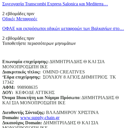
Συνεργασία Transcombi Express Salonica και Mediterra…
2 εβδομάδες πριν
Οδικές Μεταφορές
ΟΦΑΕ και εκπρόσωποι οδικών μεταφορών των Βαλκανίων στο…
2 εβδομάδες πριν
Τοποθετήστε περισσότερων μηνυμάτων
Επωνυμία επιχείρησης:
ΔΗΜΗΤΡΙΑΔΗΣ Θ ΚΑΙ ΣΙΑ
ΜΟΝΟΠΡΟΣΩΠΗ ΙΚΕ
Διακριτικός τίτλος:
ΟΜΙΝD CREATIVES
‘
E
δρα επιχείρησης:
ΣΟΥΛΙΟΥ 8 ΑΓΙΟΣ ΔΗΜΗΤΡΙΟΣ ΤΚ
17342
ΑΦΜ:
998908635
ΔΟΥ:
ΚΕΦΟΔΕ ΑΤΤΙΚΗΣ
Όνομα Ιδιοκτήτη και Νόμιμο Πρόσωπο
: ΔΗΜΗΤΡΙΑΔΗΣ Θ
ΚΑΙ ΣΙΑ ΜΟΝΟΠΡΟΣΩΠΗ ΙΚΕ
Διευθυντής Σύνταξης:
ΒΛΑΔΙΜΗΡΟΥ ΧΡΙΣΤΙΝΑ
Domain
:
www.supply-chain.gr
Δικαιούχος
Domain
:
ΔΗΜΗΤΡΙΑΔΗΣ Θ ΚΑΙ ΣΙΑ
ΜΟΝΟΠΡΟΣΩΠΗ ΙΚΕ