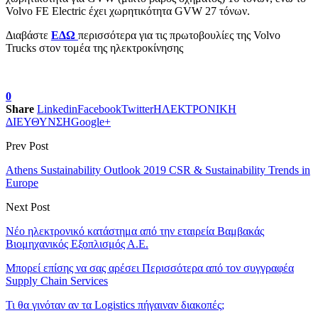
Volvo FE Electric έχει χωρητικότητα GVW 27 τόνων.
Διαβάστε
ΕΔΩ
περισσότερα για τις πρωτοβουλίες της Volvo
Trucks στον τομέα της ηλεκτροκίνησης
0
Share
Linkedin
Facebook
Twitter
ΗΛΕΚΤΡΟΝΙΚΗ
ΔΙΕΥΘΥΝΣΗ
Google+
Prev Post
Athens Sustainability Outlook 2019 CSR & Sustainability Trends in
Europe
Next Post
Νέο ηλεκτρονικό κατάστημα από την εταιρεία Βαμβακάς
Βιομηχανικός Εξοπλισμός Α.Ε.
Μπορεί επίσης να σας αρέσει
Περισσότερα από τον συγγραφέα
Supply Chain Services
Τι θα γινόταν αν τα Logistics πήγαιναν διακοπές;