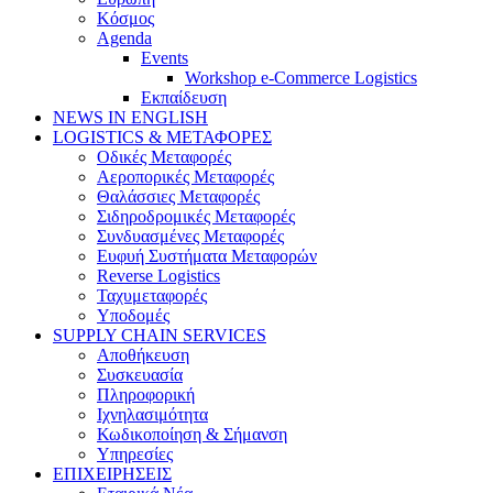
Κόσμος
Agenda
Events
Workshop e-Commerce Logistics
Εκπαίδευση
NEWS IN ENGLISH
LOGISTICS & ΜΕΤΑΦΟΡΕΣ
Οδικές Μεταφορές
Αεροπορικές Μεταφορές
Θαλάσσιες Μεταφορές
Σιδηροδρομικές Μεταφορές
Συνδυασμένες Μεταφορές
Ευφυή Συστήματα Μεταφορών
Reverse Logistics
Ταχυμεταφορές
Υποδομές
SUPPLY CHAIN SERVICES
Αποθήκευση
Συσκευασία
Πληροφορική
Ιχνηλασιμότητα
Κωδικοποίηση & Σήμανση
Υπηρεσίες
ΕΠΙΧΕΙΡΗΣΕΙΣ