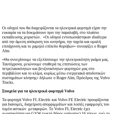
Οι οδηγοί που θα διαχειρίζονται τα ηλεκτρικά φορτηγά είχαν την
ευκαιρία να τα δοκιμάσουν πριν την παραλαβή, στο πλαίσιο
εκπαίδευσης χειριστών. «Οι οδηγοί εντυπωσιάστηκαν ιδιαίτερα
από την άμεση απόκριση του κινητήρα, την ταχεία και ομαλή
επιτάχυνση και το χαμηλό επίπεδο θορύβων» συνοψίζει ο Roger
Alm.
«Θα συνεχίσουμε να εξελίσσουμε την ηλεκτροκίνητη γκάμα μας.
Ταυτόχρονα, μειώνουμε σταθερά τις επιπτώσεις των
πετρελαιοκίνητων και βενζινοκίνητων φορτηγών μας στο
περιβάλλον και το κλίμα, κυρίως μέσω ενεργειακά αποδοτικών
συστημάτων κίνησης» δήλωσε ο Roger Alm, Πρόεδρος της Volvo
Trucks.
Στοιχεία για τα ηλεκτρικά φορτηγά
Volvo
Τα φορτηγά Volvo FL Electric και Volvo FE Electric προορίζονται
για διανομές, διαχείριση απορριμμάτων και λοιπές εφαρμογές του
τομέα αστικών μεταφορών. Το Volvo FL Electric έχει
χωρητικότητα για GVW (μικτό βάρος οχήματος) 16 τόνων, ενώ το