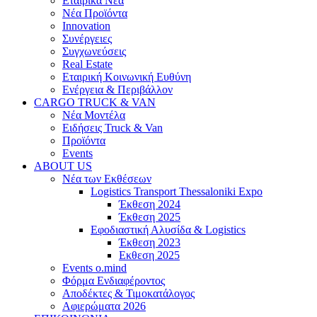
Εταιρικά Νέα
Νέα Προϊόντα
Innovation
Συνέργειες
Συγχωνεύσεις
Real Estate
Εταιρική Κοινωνική Ευθύνη
Ενέργεια & Περιβάλλον
CARGO TRUCK & VAN
Νέα Μοντέλα
Ειδήσεις Truck & Van
Προϊόντα
Events
ABOUT US
Νέα των Εκθέσεων
Logistics Transport Thessaloniki Expo
Έκθεση 2024
Έκθεση 2025
Εφοδιαστική Αλυσίδα & Logistics
Έκθεση 2023
Εκθεση 2025
Events o.mind
Φόρμα Ενδιαφέροντος
Αποδέκτες & Τιμοκατάλογος
Αφιερώματα 2026