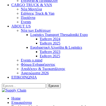
Ενέργεια & Περιβάλλον
CARGO TRUCK & VAN
Νέα Μοντέλα
Ειδήσεις Truck & Van
Προϊόντα
Events
ABOUT US
Νέα των Εκθέσεων
Logistics Transport Thessaloniki Expo
Έκθεση 2024
Έκθεση 2025
Εφοδιαστική Αλυσίδα & Logistics
Έκθεση 2023
Εκθεση 2025
Events o.mind
Φόρμα Ενδιαφέροντος
Αποδέκτες & Τιμοκατάλογος
Αφιερώματα 2026
ΕΠΙΚΟΙΝΩΝΙΑ
Home
Επικαιρότητα