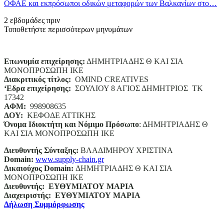
ΟΦΑΕ και εκπρόσωποι οδικών μεταφορών των Βαλκανίων στο…
2 εβδομάδες πριν
Τοποθετήστε περισσότερων μηνυμάτων
Επωνυμία επιχείρησης:
ΔΗΜΗΤΡΙΑΔΗΣ Θ ΚΑΙ ΣΙΑ
ΜΟΝΟΠΡΟΣΩΠΗ ΙΚΕ
Διακριτικός τίτλος:
ΟΜΙΝD CREATIVES
‘
E
δρα επιχείρησης:
ΣΟΥΛΙΟΥ 8 ΑΓΙΟΣ ΔΗΜΗΤΡΙΟΣ ΤΚ
17342
ΑΦΜ:
998908635
ΔΟΥ:
ΚΕΦΟΔΕ ΑΤΤΙΚΗΣ
Όνομα Ιδιοκτήτη και Νόμιμο Πρόσωπο
: ΔΗΜΗΤΡΙΑΔΗΣ Θ
ΚΑΙ ΣΙΑ ΜΟΝΟΠΡΟΣΩΠΗ ΙΚΕ
Διευθυντής Σύνταξης:
ΒΛΑΔΙΜΗΡΟΥ ΧΡΙΣΤΙΝΑ
Domain
:
www.supply-chain.gr
Δικαιούχος
Domain
:
ΔΗΜΗΤΡΙΑΔΗΣ Θ ΚΑΙ ΣΙΑ
ΜΟΝΟΠΡΟΣΩΠΗ ΙΚΕ
Διευθυντής:
ΕΥΘΥΜΙΑΤΟΥ ΜΑΡΙΑ
Διαχειριστής:
ΕΥΘΥΜΙΑΤΟΥ ΜΑΡΙΑ
Δήλωση Συμμόρφωσης