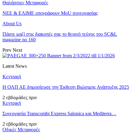
Θαλάσσιες Μεταφορές
ΝΕΕ & ΕΛΙΜΕ υπογράφουν MoU συνεργασίας
About Us
Πάρτε μαζί στις διακοπές σας το θερινό τεύχος του SC&L
magazine no 160
Prev
Next
Latest News
Κεντρική
Η ΟΛΠ ΑΕ δημοσίευσε την Έκθεση Βιώσιμης Ανάπτυξης 2025
2 εβδομάδες πριν
Κεντρική
Συνεργασία Transcombi Express Salonica και Mediterra…
2 εβδομάδες πριν
Οδικές Μεταφορές