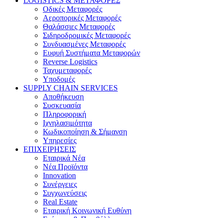
LOGISTICS & ΜΕΤΑΦΟΡΕΣ
Οδικές Μεταφορές
Αεροπορικές Μεταφορές
Θαλάσσιες Μεταφορές
Σιδηροδρομικές Μεταφορές
Συνδυασμένες Μεταφορές
Ευφυή Συστήματα Μεταφορών
Reverse Logistics
Ταχυμεταφορές
Υποδομές
SUPPLY CHAIN SERVICES
Αποθήκευση
Συσκευασία
Πληροφορική
Ιχνηλασιμότητα
Κωδικοποίηση & Σήμανση
Υπηρεσίες
ΕΠΙΧΕΙΡΗΣΕΙΣ
Εταιρικά Νέα
Νέα Προϊόντα
Innovation
Συνέργειες
Συγχωνεύσεις
Real Estate
Εταιρική Κοινωνική Ευθύνη