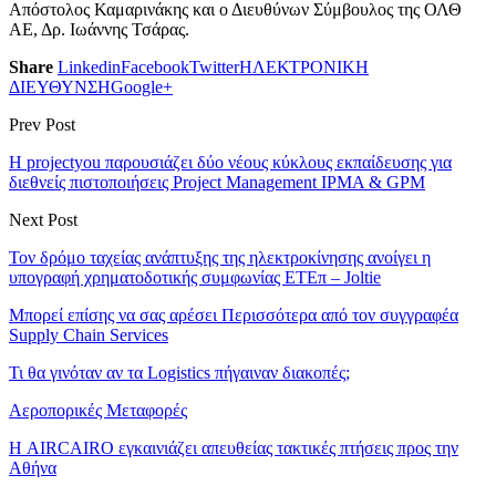
Απόστολος Καμαρινάκης και ο Διευθύνων Σύμβουλος της ΟΛΘ
ΑΕ, Δρ. Ιωάννης Τσάρας.
Share
Linkedin
Facebook
Twitter
ΗΛΕΚΤΡΟΝΙΚΗ
ΔΙΕΥΘΥΝΣΗ
Google+
Prev Post
Η projectyou παρουσιάζει δύο νέους κύκλους εκπαίδευσης για
διεθνείς πιστοποιήσεις Project Management IPMA & GPM
Next Post
Τον δρόμο ταχείας ανάπτυξης της ηλεκτροκίνησης ανοίγει η
υπογραφή χρηματοδοτικής συμφωνίας ΕΤΕπ – Joltie
Μπορεί επίσης να σας αρέσει
Περισσότερα από τον συγγραφέα
Supply Chain Services
Τι θα γινόταν αν τα Logistics πήγαιναν διακοπές;
Αεροπορικές Μεταφορές
Η AIRCAIRO εγκαινιάζει απευθείας τακτικές πτήσεις προς την
Αθήνα