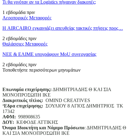
Τι θα γινόταν αν τα Logistics πήγαιναν διακοπές;
1 εβδομάδα πριν
Αεροπορικές Μεταφορές
Η AIRCAIRO εγκαινιάζει απευθείας τακτικές πτήσεις προς…
2 εβδομάδες πριν
Θαλάσσιες Μεταφορές
ΝΕΕ & ΕΛΙΜΕ υπογράφουν MoU συνεργασίας
2 εβδομάδες πριν
Τοποθετήστε περισσότερων μηνυμάτων
Επωνυμία επιχείρησης:
ΔΗΜΗΤΡΙΑΔΗΣ Θ ΚΑΙ ΣΙΑ
ΜΟΝΟΠΡΟΣΩΠΗ ΙΚΕ
Διακριτικός τίτλος:
ΟΜΙΝD CREATIVES
‘
E
δρα επιχείρησης:
ΣΟΥΛΙΟΥ 8 ΑΓΙΟΣ ΔΗΜΗΤΡΙΟΣ ΤΚ
17342
ΑΦΜ:
998908635
ΔΟΥ:
ΚΕΦΟΔΕ ΑΤΤΙΚΗΣ
Όνομα Ιδιοκτήτη και Νόμιμο Πρόσωπο
: ΔΗΜΗΤΡΙΑΔΗΣ Θ
ΚΑΙ ΣΙΑ ΜΟΝΟΠΡΟΣΩΠΗ ΙΚΕ