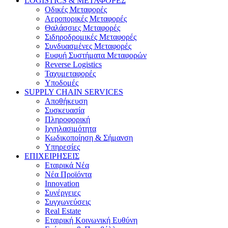
LOGISTICS & ΜΕΤΑΦΟΡΕΣ
Οδικές Μεταφορές
Αεροπορικές Μεταφορές
Θαλάσσιες Μεταφορές
Σιδηροδρομικές Μεταφορές
Συνδυασμένες Μεταφορές
Ευφυή Συστήματα Μεταφορών
Reverse Logistics
Ταχυμεταφορές
Υποδομές
SUPPLY CHAIN SERVICES
Αποθήκευση
Συσκευασία
Πληροφορική
Ιχνηλασιμότητα
Κωδικοποίηση & Σήμανση
Υπηρεσίες
ΕΠΙΧΕΙΡΗΣΕΙΣ
Εταιρικά Νέα
Νέα Προϊόντα
Innovation
Συνέργειες
Συγχωνεύσεις
Real Estate
Εταιρική Κοινωνική Ευθύνη