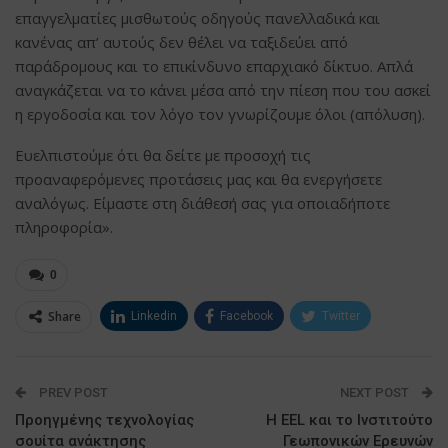
επαγγελματίες μισθωτούς οδηγούς πανελλαδικά και
κανένας απ’ αυτούς δεν θέλει να ταξιδεύει από
παράδρομους και το επικίνδυνο επαρχιακό δίκτυο. Απλά
αναγκάζεται να το κάνει μέσα από την πίεση που του ασκεί
η εργοδοσία και τον λόγο τον γνωρίζουμε όλοι (απόλυση).
Ευελπιστούμε ότι θα δείτε με προσοχή τις
προαναφερόμενες προτάσεις μας και θα ενεργήσετε
αναλόγως. Είμαστε στη διάθεσή σας για οποιαδήποτε
πληροφορία».
0
Share
Linkedin
Facebook
Twitter
ΗΛΕΚΤΡΟΝΙΚΗ ΔΙΕΥΘΥΝΣΗ
Google+
PREV POST
NEXT POST
Προηγμένης τεχνολογίας
Η EEL και το Ινστιτούτο
σουίτα ανάκτησης
Γεωπονικών Ερευνών