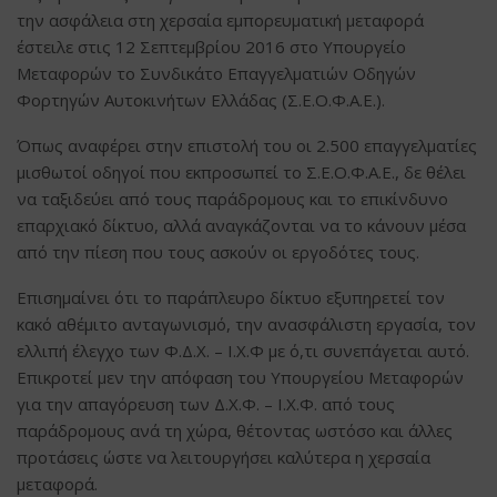
την ασφάλεια στη χερσαία εμπορευματική μεταφορά
έστειλε στις 12 Σεπτεμβρίου 2016 στο Υπουργείο
Μεταφορών το Συνδικάτο Επαγγελματιών Οδηγών
Φορτηγών Αυτοκινήτων Ελλάδας (Σ.Ε.Ο.Φ.Α.Ε.).
Όπως αναφέρει στην επιστολή του οι 2.500 επαγγελματίες
μισθωτοί οδηγοί που εκπροσωπεί το Σ.Ε.Ο.Φ.Α.Ε., δε θέλει
να ταξιδεύει από τους παράδρομους και το επικίνδυνο
επαρχιακό δίκτυο, αλλά αναγκάζονται να το κάνουν μέσα
από την πίεση που τους ασκούν οι εργοδότες τους.
Επισημαίνει ότι το παράπλευρο δίκτυο εξυπηρετεί τον
κακό αθέμιτο ανταγωνισμό, την ανασφάλιστη εργασία, τον
ελλιπή έλεγχο των Φ.Δ.Χ. – Ι.Χ.Φ με ό,τι συνεπάγεται αυτό.
Επικροτεί μεν την απόφαση του Υπουργείου Μεταφορών
για την απαγόρευση των Δ.Χ.Φ. – Ι.Χ.Φ. από τους
παράδρομους ανά τη χώρα, θέτοντας ωστόσο και άλλες
προτάσεις ώστε να λειτουργήσει καλύτερα η χερσαία
μεταφορά.