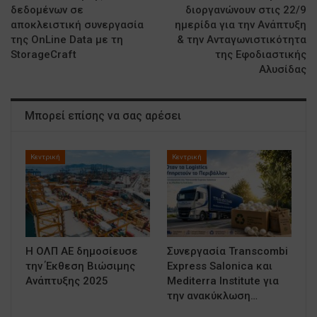
δεδομένων σε
διοργανώνουν στις 22/9
αποκλειστική συνεργασία
ημερίδα για την Ανάπτυξη
της OnLine Data με τη
& την Ανταγωνιστικότητα
StorageCraft
της Εφοδιαστικής
Αλυσίδας
Μπορεί επίσης να σας αρέσει
Κεντρική
Κεντρική
Η ΟΛΠ ΑΕ δημοσίευσε
Συνεργασία Transcombi
την Έκθεση Βιώσιμης
Express Salonica και
Ανάπτυξης 2025
Mediterra Institute για
την ανακύκλωση…