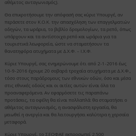
αθέμιτος ανταγωνισμός).
Θα επικροτήσουμε την απόφασή σας κύριε Υπουργέ, αν
περάσετε στον Κ.Ο.Κ. την απασχόληση των επαγγελματιών
οδηγών, τα ωράρια, το βιβλίο δρομολογίων, τα ρεπό, όπως
υπάρχουν και τα αντίστοιχα ρεπό και ωράρια για τα
τουριστικά λεωφορεία, ώστε να σταματήσουν τα
θανατηφόρα ατυχήματα με Δ.Χ.Φ. – Ι.Χ.Φ.
Κύριε Υπουργέ, σας ενημερώνουμε ότι από 2-1-2016 έως
10-9-2016 έχουμε 20 σοβαρά τροχαία ατυχήματα με Δ.Χ.Φ.,
τόσο στους παράδρομους των εθνικών οδών, όσο και μέσα
στις εθνικές οδούς και οι αιτίες αυτών είναι όλα τα
προαναφερόμενα. Αν εφαρμόσετε τις παραπάνω
προτάσεις, τα οφέλη θα είναι πολλαπλά: θα σταματήσει ο
αθέμιτος ανταγωνισμός, η ανασφάλιστη εργασία, θα
μειωθεί η ανεργία και θα λειτουργήσει καλύτερα η χερσαία
μεταφορά.
Κύριε Υπουργέ, το ΣΕΟΦΑΕ εκπροσωπεί 2.500