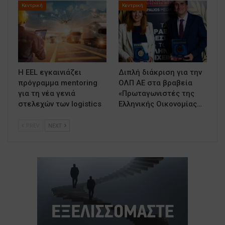
Κεντρική
Κεντρική
Η ΕΕL εγκαινιάζει
Διπλή διάκριση για την
πρόγραμμα mentoring
ΟΛΠ ΑΕ στα βραβεία
για τη νέα γενιά
«Πρωταγωνιστές της
στελεχών των logistics
Ελληνικής Οικονομίας…
PREV
NEXT