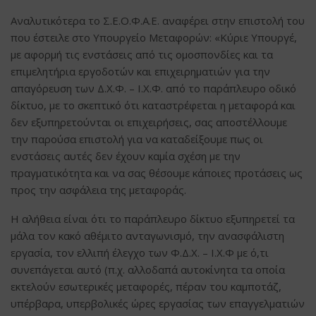
Αναλυτικότερα το Σ.Ε.Ο.Φ.Α.Ε. αναφέρει στην επιστολή του
που έστειλε στο Υπουργείο Μεταφορών: «Κύριε Υπουργέ,
με αφορμή τις ενστάσεις από τις ομοσπονδίες και τα
επιμελητήρια εργοδοτών και επιχειρηματιών για την
απαγόρευση των Δ.Χ.Φ. – Ι.Χ.Φ. από το παράπλευρο οδικό
δίκτυο, με το σκεπτικό ότι καταστρέφεται η μεταφορά και
δεν εξυπηρετούνται οι επιχειρήσεις, σας αποστέλλουμε
την παρούσα επιστολή για να καταδείξουμε πως οι
ενστάσεις αυτές δεν έχουν καμία σχέση με την
πραγματικότητα και να σας θέσουμε κάποιες προτάσεις ως
προς την ασφάλεια της μεταφοράς.
Η αλήθεια είναι ότι το παράπλευρο δίκτυο εξυπηρετεί τα
μάλα τον κακό αθέμιτο ανταγωνισμό, την ανασφάλιστη
εργασία, τον ελλιπή έλεγχο των Φ.Δ.Χ. – Ι.Χ.Φ με ό,τι
συνεπάγεται αυτό (π.χ. αλλοδαπά αυτοκίνητα τα οποία
εκτελούν εσωτερικές μεταφορές, πέραν του καμποτάζ,
υπέρβαρα, υπερβολικές ώρες εργασίας των επαγγελματιών