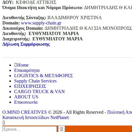
ΔΟΥ:
ΚΕΦΟΔΕ ΑΤΤΙΚΗΣ
Όνομα Ιδιοκτήτη και Νόμιμο Πρόσωπο
: ΔΗΜΗΤΡΙΑΔΗΣ Θ ΚΑ
Διευθυντής Σύνταξης:
ΒΛΑΔΙΜΗΡΟΥ ΧΡΙΣΤΙΝΑ
Domain
:
www.supply-chain.gr
Δικαιούχος
Domain
:
ΔΗΜΗΤΡΙΑΔΗΣ Θ ΚΑΙ ΣΙΑ ΜΟΝΟΠΡΟΣ
Διευθυντής:
ΕΥΘΥΜΙΑΤΟΥ ΜΑΡΙΑ
Διαχειριστής:
ΕΥΘΥΜΙΑΤΟΥ ΜΑΡΙΑ
Δήλωση Συμμόρφωσης
Home
Επικαιρότητα
LOGISTICS & ΜΕΤΑΦΟΡΕΣ
Supply Chain Services
ΕΠΙΧΕΙΡΗΣΕΙΣ
CARGO TRUCK & VAN
ABOUT US
Επικοινωνία
O.MIND CREATIVES
© 2026 - All Rights Reserved -
Πολιτική Απ
Κατασκευή Ιστοσελίδων
NetPlanet