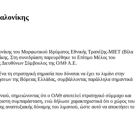
σαλονίκης
λονίκης του Μορφωτικού Ιδρύματος Εθνικής Τραπέζης-ΜΙΕΤ (Βίλα
ίκης. Στη συνεδρίαση παρευρέθηκε το Επίτιμο Μέλος του
ής Διευθύνων Σύμβουλος της ΟΛΘ Α.Ε.
να τη στρατηγική σημασία που δύναται να έχει το λιμάνι στην
ιρήσεων της Βόρειας Ελλάδας, συμβάλλοντας παράλληλα σημαντικά
νιού, σημειώνοντας ότι ο ΟΛΘ αποτελεί στρατηγικό σύμμαχο και
έριστη συμπαράσταση, ενώ δήλωσε χαρακτηριστικά ότι ο χώρος του
της αναπτυξιακής δύναμης του λιμανιού, ώστε αυτό να αποκτήσει το