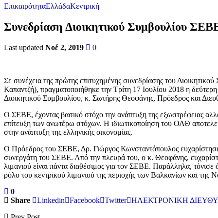
Επικαιρότητα
Ελλάδα
Κεντρική
Συνεδρίαση Διοικητικού Συμβουλίου ΣΕΒΕ 
Last updated
Νοέ 2, 2019
0
Σε συνέχεια της πρώτης επιτυχημένης συνεδρίασης του Διοικητικ
Καπαντζή), πραγματοποιήθηκε την Τρίτη 17 Ιουλίου 2018 η δεύτερ
Διοικητικού Συμβουλίου, κ. Σωτήρης Θεοφάνης, Πρόεδρος και Διε
Ο ΣΕΒΕ, έχοντας βασικό στόχο την ανάπτυξη της εξωστρέφειας αλλά 
επίτευξη των ανωτέρω στόχων. Η ιδιωτικοποίηση του ΟΛΘ αποτελεί
στην ανάπτυξη της ελληνικής οικονομίας.
Ο Πρόεδρος του ΣΕΒΕ, Δρ. Γιώργος Κωνσταντόπουλος ευχαρίστησε θ
συνεργάτη του ΣΕΒΕ. Από την πλευρά του, ο κ. Θεοφάνης, ευχαρίσ
λιμανιού είναι πάντα διαθέσιμος για τον ΣΕΒΕ. Παράλληλα, τόνισε 
ρόλο του κεντρικού λιμανιού της περιοχής των Βαλκανίων και της 
0
Share
Linkedin
Facebook
Twitter
ΗΛΕΚΤΡΟΝΙΚΗ ΔΙΕΥΘ
Prev Post