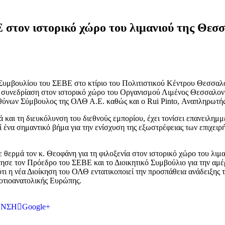
στον ιστορικό χώρο του λιμανιού της Θεσ
ού Συμβουλίου του ΣΕΒΕ στο κτίριο του Πολιτιστικού Κέντρου Θεσσα
η συνεδρίαση στον ιστορικό χώρο του Οργανισμού Λιμένος Θεσσαλον
υθύνων Σύμβουλος της ΟΛΘ Α.Ε. καθώς και ο Rui Pinto, Αναπληρωτ
και τη διευκόλυνση του διεθνούς εμπορίου, έχει τονίσει επανειλημμέ
 ένα σημαντικό βήμα για την ενίσχυση της εξωστρέφειας των επιχε
ερμά τον κ. Θεοφάνη για τη φιλοξενία στον ιστορικό χώρο του λιμα
τησε τον Πρόεδρο του ΣΕΒΕ και το Διοικητικό Συμβούλιο για την αμ
ότι η νέα Διοίκηση του ΟΛΘ εντατικοποιεί την προσπάθεια ανάδειξης 
Νοτιοανατολικής Ευρώπης.
ΥΝΣΗ
Google+