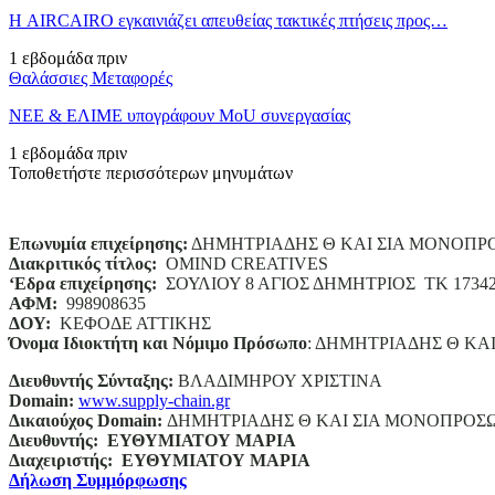
Η AIRCAIRO εγκαινιάζει απευθείας τακτικές πτήσεις προς…
1 εβδομάδα πριν
Θαλάσσιες Μεταφορές
ΝΕΕ & ΕΛΙΜΕ υπογράφουν MoU συνεργασίας
1 εβδομάδα πριν
Τοποθετήστε περισσότερων μηνυμάτων
Επωνυμία επιχείρησης:
ΔΗΜΗΤΡΙΑΔΗΣ Θ ΚΑΙ ΣΙΑ ΜΟΝΟΠΡ
Διακριτικός τίτλος:
ΟΜΙΝD CREATIVES
‘
E
δρα επιχείρησης:
ΣΟΥΛΙΟΥ 8 ΑΓΙΟΣ ΔΗΜΗΤΡΙΟΣ ΤΚ 1734
ΑΦΜ:
998908635
ΔΟΥ:
ΚΕΦΟΔΕ ΑΤΤΙΚΗΣ
Όνομα Ιδιοκτήτη και Νόμιμο Πρόσωπο
: ΔΗΜΗΤΡΙΑΔΗΣ Θ ΚΑ
Διευθυντής Σύνταξης:
ΒΛΑΔΙΜΗΡΟΥ ΧΡΙΣΤΙΝΑ
Domain
:
www.supply-chain.gr
Δικαιούχος
Domain
:
ΔΗΜΗΤΡΙΑΔΗΣ Θ ΚΑΙ ΣΙΑ ΜΟΝΟΠΡΟΣ
Διευθυντής:
ΕΥΘΥΜΙΑΤΟΥ ΜΑΡΙΑ
Διαχειριστής:
ΕΥΘΥΜΙΑΤΟΥ ΜΑΡΙΑ
Δήλωση Συμμόρφωσης