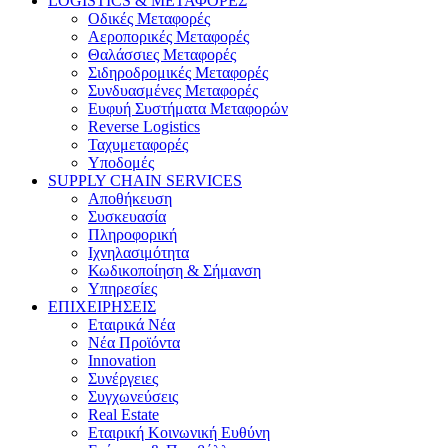
LOGISTICS & ΜΕΤΑΦΟΡΕΣ
Οδικές Μεταφορές
Αεροπορικές Μεταφορές
Θαλάσσιες Μεταφορές
Σιδηροδρομικές Μεταφορές
Συνδυασμένες Μεταφορές
Ευφυή Συστήματα Μεταφορών
Reverse Logistics
Ταχυμεταφορές
Υποδομές
SUPPLY CHAIN SERVICES
Αποθήκευση
Συσκευασία
Πληροφορική
Ιχνηλασιμότητα
Κωδικοποίηση & Σήμανση
Υπηρεσίες
ΕΠΙΧΕΙΡΗΣΕΙΣ
Εταιρικά Νέα
Νέα Προϊόντα
Innovation
Συνέργειες
Συγχωνεύσεις
Real Estate
Εταιρική Κοινωνική Ευθύνη