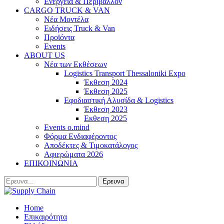
Ενέργεια & Περιβάλλον
CARGO TRUCK & VAN
Νέα Μοντέλα
Ειδήσεις Truck & Van
Προϊόντα
Events
ABOUT US
Νέα των Εκθέσεων
Logistics Transport Thessaloniki Expo
Έκθεση 2024
Έκθεση 2025
Εφοδιαστική Αλυσίδα & Logistics
Έκθεση 2023
Εκθεση 2025
Events o.mind
Φόρμα Ενδιαφέροντος
Αποδέκτες & Τιμοκατάλογος
Αφιερώματα 2026
ΕΠΙΚΟΙΝΩΝΙΑ
Home
Επικαιρότητα