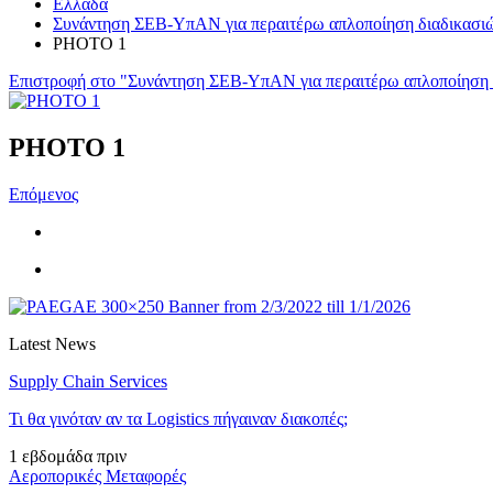
Ελλάδα
Συνάντηση ΣΕΒ-ΥπΑΝ για περαιτέρω απλοποίηση διαδικασιών
PHOTO 1
Επιστροφή στο "Συνάντηση ΣΕΒ-ΥπΑΝ για περαιτέρω απλοποίηση δ
PHOTO 1
Επόμενος
Latest News
Supply Chain Services
Τι θα γινόταν αν τα Logistics πήγαιναν διακοπές;
1 εβδομάδα πριν
Αεροπορικές Μεταφορές