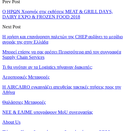
Prev Post
Ο ΗΡΩΝ Χορηγός στις εκθέσεις MEAT & GRILL DAYS,
DAIRY EXPO & FROZEN FOOD 2018
Next Post
Η χρήση και επανάχρηση παλετών της CHEP αυξάνει το μερίδιο
αγοράς της στην Ελλάδα
Μπορεί επίσης να σας αρέσει
Περισσότερα από τον συγγραφέα
Supply Chain Services
Τι θα γινόταν αν τα Logistics πήγαιναν διακοπές;
Αεροπορικές Μεταφορές
Η AIRCAIRO εγκαινιάζει απευθείας τακτικές πτήσεις προς την
Αθήνα
Θαλάσσιες Μεταφορές
ΝΕΕ & ΕΛΙΜΕ υπογράφουν MoU συνεργασίας
About Us