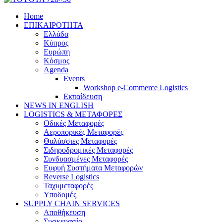
Home
ΕΠΙΚΑΙΡΟΤΗΤΑ
Ελλάδα
Κύπρος
Ευρώπη
Κόσμος
Agenda
Events
Workshop e-Commerce Logistics
Εκπαίδευση
NEWS IN ENGLISH
LOGISTICS & ΜΕΤΑΦΟΡΕΣ
Οδικές Μεταφορές
Αεροπορικές Μεταφορές
Θαλάσσιες Μεταφορές
Σιδηροδρομικές Μεταφορές
Συνδυασμένες Μεταφορές
Ευφυή Συστήματα Μεταφορών
Reverse Logistics
Ταχυμεταφορές
Υποδομές
SUPPLY CHAIN SERVICES
Αποθήκευση
Συσκευασία