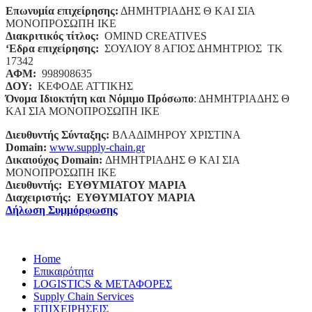
Επωνυμία επιχείρησης:
ΔΗΜΗΤΡΙΑΔΗΣ Θ ΚΑΙ ΣΙΑ
ΜΟΝΟΠΡΟΣΩΠΗ ΙΚΕ
Διακριτικός τίτλος:
ΟΜΙΝD CREATIVES
‘
E
δρα επιχείρησης:
ΣΟΥΛΙΟΥ 8 ΑΓΙΟΣ ΔΗΜΗΤΡΙΟΣ ΤΚ
17342
ΑΦΜ:
998908635
ΔΟΥ:
ΚΕΦΟΔΕ ΑΤΤΙΚΗΣ
Όνομα Ιδιοκτήτη και Νόμιμο Πρόσωπο
: ΔΗΜΗΤΡΙΑΔΗΣ Θ
ΚΑΙ ΣΙΑ ΜΟΝΟΠΡΟΣΩΠΗ ΙΚΕ
Διευθυντής Σύνταξης:
ΒΛΑΔΙΜΗΡΟΥ ΧΡΙΣΤΙΝΑ
Domain
:
www.supply-chain.gr
Δικαιούχος
Domain
:
ΔΗΜΗΤΡΙΑΔΗΣ Θ ΚΑΙ ΣΙΑ
ΜΟΝΟΠΡΟΣΩΠΗ ΙΚΕ
Διευθυντής:
ΕΥΘΥΜΙΑΤΟΥ ΜΑΡΙΑ
Διαχειριστής:
ΕΥΘΥΜΙΑΤΟΥ ΜΑΡΙΑ
Δήλωση Συμμόρφωσης
Home
Επικαιρότητα
LOGISTICS & ΜΕΤΑΦΟΡΕΣ
Supply Chain Services
ΕΠΙΧΕΙΡΗΣΕΙΣ