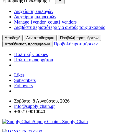
Εμπορικής Προώθησης
Προώθησης
Διαχείριση επιλογών
Διαχείριση υπηρεσιών
Manage {vendor_count} vendors
Διαβάστε περισσότερα για αυτούς τους σκοπούς
Αποδοχή
Δεν αποδέχομαι
Προβολή προτιμήσεων
Προβολή προτιμήσεων
Αποθήκευση προτιμήσεων
Πολιτική Cookies
Πολιτική απορρήτου
Likes
Subscribers
Followers
Σάββατο, 8 Αυγούστου, 2026
info@supply-chain.gr
+302109010040
Supply Chain - Supply Chain