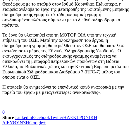
Θεοδώρους με το σταθμό στον Ισθμό Κορινθίας. Ειδικότερα, η
εταιρεία ανέλαβε το έργο της μετατροπής της υφιστάμενης μετρικής
σιδηροδρομικής γραμμής σε σιδηροδρομική γραμμή
συνδυασμένου πλάτους σύμφωνα με τα διεθνή σιδηροδρομικά
πρότυπα.
Το έργο θα υλοποιηθεί από τη ΜΟΤΟΡ ΟΙΛ υπό την τεχνική
επίβλεψη του ΟΣΕ. Μετά την ολοκλήρωση του έργου, η
σιδηροδρομική γραμμή θα περιέλθει στον ΟΣΕ και θα αποτελέσει
αναπόσπαστο μέρος της Εθνικής Σιδηροδρομικής Υποδομής. Ο
εκσυγχρονισμός της σιδηροδρομικής γραμμής αναμένεται να
διευκολύνει τη μεταφορά πετρελαϊκών προϊόντων στη Βόρεια
Ελλάδα, τις Βαλκανικές χώρες και την Κεντρική Ευρώπη μέσω του
Ευρωπαϊκού Σιδηροδρομικού Διαδρόμου 7 (RFC-7) μέλος του
οποίου είναι ο ΟΣΕ.
Η εταιρεία θα ενημερώνει το επενδυτικό κοινό αναφορικά με την
πορεία του έργου με μεταγενέστερες ανακοινώσεις».
0
Share
Linkedin
Facebook
Twitter
ΗΛΕΚΤΡΟΝΙΚΗ
ΔΙΕΥΘΥΝΣΗ
Google+