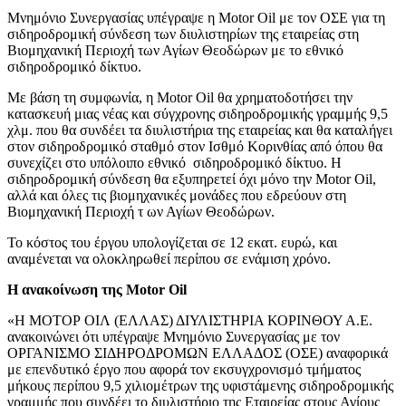
Μνημόνιο Συνεργασίας υπέγραψε η Motor Oil με τον ΟΣΕ για τη
σιδηροδρομική σύνδεση των διυλιστηρίων της εταιρείας στη
Βιομηχανική Περιοχή των Αγίων Θεοδώρων με το εθνικό
σιδηροδρομικό δίκτυο.
Με βάση τη συμφωνία, η Μotor Oil θα χρηματοδοτήσει την
κατασκευή μιας νέας και σύγχρονης σιδηροδρομικής γραμμής 9,5
χλμ. που θα συνδέει τα διυλιστήρια της εταιρείας και θα καταλήγει
στον σιδηροδρομικό σταθμό στον Ισθμό Κορινθίας από όπου θα
συνεχίζει στο υπόλοιπο εθνικό σιδηροδρομικό δίκτυο. Η
σιδηροδρομική σύνδεση θα εξυπηρετεί όχι μόνο την Motor Oil,
αλλά και όλες τις βιομηχανικές μονάδες που εδρεύουν στη
Βιομηχανική Περιοχή τ ων Αγίων Θεοδώρων.
Το κόστος του έργου υπολογίζεται σε 12 εκατ. ευρώ, και
αναμένεται να ολοκληρωθεί περίπου σε ενάμιση χρόνο.
H ανακοίνωση της Motor Oil
«Η ΜΟΤΟΡ ΟΙΛ (ΕΛΛΑΣ) ΔΙΥΛΙΣΤΗΡΙΑ ΚΟΡΙΝΘΟΥ Α.Ε.
ανακοινώνει ότι υπέγραψε Μνημόνιο Συνεργασίας με τον
ΟΡΓΑΝΙΣΜΟ ΣΙΔΗΡΟΔΡΟΜΩΝ ΕΛΛΑΔΟΣ (ΟΣΕ) αναφορικά
με επενδυτικό έργο που αφορά τον εκσυγχρονισμό τμήματος
μήκους περίπου 9,5 χιλιομέτρων της υφιστάμενης σιδηροδρομικής
γραμμής που συνδέει το διυλιστήριο της Εταιρείας στους Αγίους