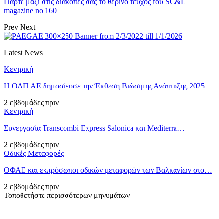
Πάρτε μαζί στις διακοπές σας το θερινό τεύχος του SC&L
magazine no 160
Prev
Next
Latest News
Κεντρική
Η ΟΛΠ ΑΕ δημοσίευσε την Έκθεση Βιώσιμης Ανάπτυξης 2025
2 εβδομάδες πριν
Κεντρική
Συνεργασία Transcombi Express Salonica και Mediterra…
2 εβδομάδες πριν
Οδικές Μεταφορές
ΟΦΑΕ και εκπρόσωποι οδικών μεταφορών των Βαλκανίων στο…
2 εβδομάδες πριν
Τοποθετήστε περισσότερων μηνυμάτων