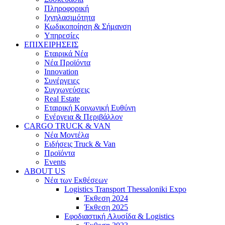
Πληροφορική
Ιχνηλασιμότητα
Κωδικοποίηση & Σήμανση
Υπηρεσίες
ΕΠΙΧΕΙΡΗΣΕΙΣ
Εταιρικά Νέα
Νέα Προϊόντα
Innovation
Συνέργειες
Συγχωνεύσεις
Real Estate
Εταιρική Κοινωνική Ευθύνη
Ενέργεια & Περιβάλλον
CARGO TRUCK & VAN
Νέα Μοντέλα
Ειδήσεις Truck & Van
Προϊόντα
Events
ABOUT US
Νέα των Εκθέσεων
Logistics Transport Thessaloniki Expo
Έκθεση 2024
Έκθεση 2025
Εφοδιαστική Αλυσίδα & Logistics