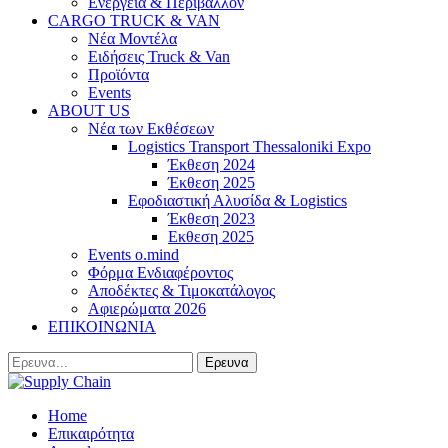
Ενέργεια & Περιβάλλον
CARGO TRUCK & VAN
Νέα Μοντέλα
Ειδήσεις Truck & Van
Προϊόντα
Events
ABOUT US
Νέα των Εκθέσεων
Logistics Transport Thessaloniki Expo
Έκθεση 2024
Έκθεση 2025
Εφοδιαστική Αλυσίδα & Logistics
Έκθεση 2023
Εκθεση 2025
Events o.mind
Φόρμα Ενδιαφέροντος
Αποδέκτες & Τιμοκατάλογος
Αφιερώματα 2026
ΕΠΙΚΟΙΝΩΝΙΑ
Home
Επικαιρότητα