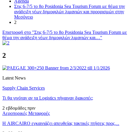
Agenda
Στις 6-7/5 το 8ο Posidonia Sea Tourism Forum με θέμα την
ανάδειξη νέων δημοφιλών λιμανιών και προορισμών στην
Μεσόγειο
2
Επιστροφή στο "Στις 6-7/5 το 8ο Posidonia Sea Tourism Forum με
θέμα την ανάδειξη νέων δημοφιλών λιμανιών και…"
2
Latest News
Supply Chain Services
Τι θα γινόταν αν τα Logistics πήγαιναν διακοπές;
2 εβδομάδες πριν
Αεροπορικές Μεταφορές
Η AIRCAIRO εγκαινιάζει απευθείας τακτικές πτήσεις προς…