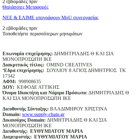
2 εβδομάδες πριν
Θαλάσσιες Μεταφορές
ΝΕΕ & ΕΛΙΜΕ υπογράφουν MoU συνεργασίας
2 εβδομάδες πριν
Τοποθετήστε περισσότερων μηνυμάτων
Επωνυμία επιχείρησης:
ΔΗΜΗΤΡΙΑΔΗΣ Θ ΚΑΙ ΣΙΑ
ΜΟΝΟΠΡΟΣΩΠΗ ΙΚΕ
Διακριτικός τίτλος:
ΟΜΙΝD CREATIVES
‘
E
δρα επιχείρησης:
ΣΟΥΛΙΟΥ 8 ΑΓΙΟΣ ΔΗΜΗΤΡΙΟΣ ΤΚ
17342
ΑΦΜ:
998908635
ΔΟΥ:
ΚΕΦΟΔΕ ΑΤΤΙΚΗΣ
Όνομα Ιδιοκτήτη και Νόμιμο Πρόσωπο
: ΔΗΜΗΤΡΙΑΔΗΣ Θ
ΚΑΙ ΣΙΑ ΜΟΝΟΠΡΟΣΩΠΗ ΙΚΕ
Διευθυντής Σύνταξης:
ΒΛΑΔΙΜΗΡΟΥ ΧΡΙΣΤΙΝΑ
Domain
:
www.supply-chain.gr
Δικαιούχος
Domain
:
ΔΗΜΗΤΡΙΑΔΗΣ Θ ΚΑΙ ΣΙΑ
ΜΟΝΟΠΡΟΣΩΠΗ ΙΚΕ
Διευθυντής:
ΕΥΘΥΜΙΑΤΟΥ ΜΑΡΙΑ
Διαχειριστής:
ΕΥΘΥΜΙΑΤΟΥ ΜΑΡΙΑ