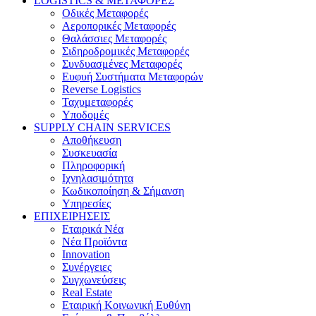
LOGISTICS & ΜΕΤΑΦΟΡΕΣ
Οδικές Μεταφορές
Αεροπορικές Μεταφορές
Θαλάσσιες Μεταφορές
Σιδηροδρομικές Μεταφορές
Συνδυασμένες Μεταφορές
Ευφυή Συστήματα Μεταφορών
Reverse Logistics
Ταχυμεταφορές
Υποδομές
SUPPLY CHAIN SERVICES
Αποθήκευση
Συσκευασία
Πληροφορική
Ιχνηλασιμότητα
Κωδικοποίηση & Σήμανση
Υπηρεσίες
ΕΠΙΧΕΙΡΗΣΕΙΣ
Εταιρικά Νέα
Νέα Προϊόντα
Innovation
Συνέργειες
Συγχωνεύσεις
Real Estate
Εταιρική Κοινωνική Ευθύνη