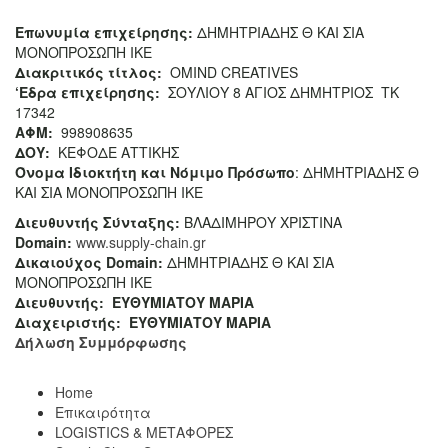
Επωνυμία επιχείρησης:
ΔΗΜΗΤΡΙΑΔΗΣ Θ ΚΑΙ ΣΙΑ
ΜΟΝΟΠΡΟΣΩΠΗ ΙΚΕ
Διακριτικός τίτλος:
ΟΜΙΝD CREATIVES
‘
E
δρα επιχείρησης:
ΣΟΥΛΙΟΥ 8 ΑΓΙΟΣ ΔΗΜΗΤΡΙΟΣ ΤΚ
17342
ΑΦΜ:
998908635
ΔΟΥ:
ΚΕΦΟΔΕ ΑΤΤΙΚΗΣ
Όνομα Ιδιοκτήτη και Νόμιμο Πρόσωπο
: ΔΗΜΗΤΡΙΑΔΗΣ Θ
ΚΑΙ ΣΙΑ ΜΟΝΟΠΡΟΣΩΠΗ ΙΚΕ
Διευθυντής Σύνταξης:
ΒΛΑΔΙΜΗΡΟΥ ΧΡΙΣΤΙΝΑ
Domain
:
www.supply-chain.gr
Δικαιούχος
Domain
:
ΔΗΜΗΤΡΙΑΔΗΣ Θ ΚΑΙ ΣΙΑ
ΜΟΝΟΠΡΟΣΩΠΗ ΙΚΕ
Διευθυντής:
ΕΥΘΥΜΙΑΤΟΥ ΜΑΡΙΑ
Διαχειριστής:
ΕΥΘΥΜΙΑΤΟΥ ΜΑΡΙΑ
Δήλωση Συμμόρφωσης
Home
Επικαιρότητα
LOGISTICS & ΜΕΤΑΦΟΡΕΣ