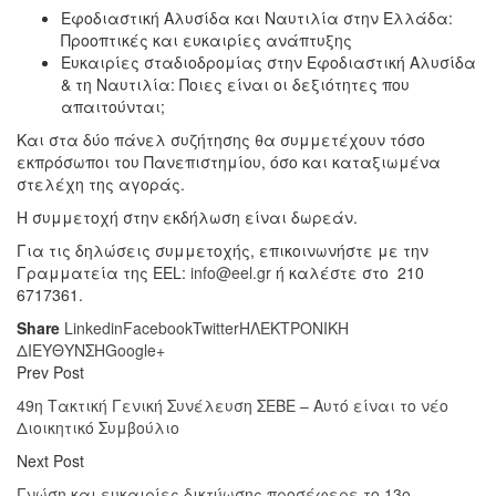
Εφοδιαστική Αλυσίδα και Ναυτιλία στην Ελλάδα:
Προοπτικές και ευκαιρίες ανάπτυξης
Ευκαιρίες σταδιοδρομίας στην Εφοδιαστική Αλυσίδα
& τη Ναυτιλία: Ποιες είναι οι δεξιότητες που
απαιτούνται;
Και στα δύο πάνελ συζήτησης θα συμμετέχουν τόσο
εκπρόσωποι του Πανεπιστημίου, όσο και καταξιωμένα
στελέχη της αγοράς.
Η συμμετοχή στην εκδήλωση είναι δωρεάν.
Για τις δηλώσεις συμμετοχής, επικοινωνήστε με την
Γραμματεία της EEL:
info@eel.gr
ή καλέστε στο 210
6717361.
Share
Linkedin
Facebook
Twitter
ΗΛΕΚΤΡΟΝΙΚΗ
ΔΙΕΥΘΥΝΣΗ
Google+
Prev Post
49η Τακτική Γενική Συνέλευση ΣΕΒΕ – Αυτό είναι το νέο
Διοικητικό Συμβούλιο
Next Post
Γνώση και ευκαιρίες δικτύωσης προσέφερε το 13ο