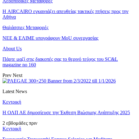
Αεροπορικές Μεταφορές
Η AIRCAIRO εγκαινιάζει απευθείας τακτικές πτήσεις προς την
Αθήνα
Θαλάσσιες Μεταφορές
ΝΕΕ & ΕΛΙΜΕ υπογράφουν MoU συνεργασίας
About Us
Πάρτε μαζί στις διακοπές σας το θερινό τεύχος του SC&L
magazine no 160
Prev
Next
Latest News
Κεντρική
Η ΟΛΠ ΑΕ δημοσίευσε την Έκθεση Βιώσιμης Ανάπτυξης 2025
2 εβδομάδες πριν
Κεντρική