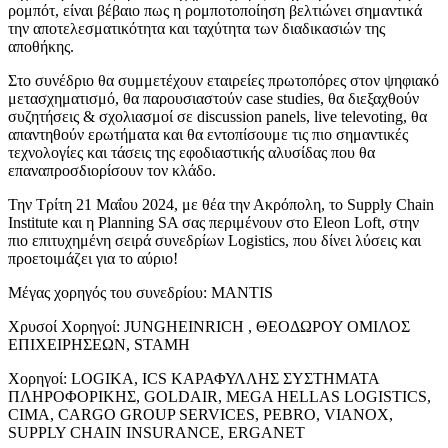
ρομπότ, είναι βέβαιο πως η ρομποτοποίηση βελτιώνει σημαντικά
την αποτελεσματικότητα και ταχύτητα των διαδικασιών της
αποθήκης.
Στο συνέδριο θα συμμετέχουν εταιρείες πρωτοπόρες στον ψηφιακό
μετασχηματισμό, θα παρουσιαστούν case studies, θα διεξαχθούν
συζητήσεις & σχολιασμοί σε discussion panels, live televoting, θα
απαντηθούν ερωτήματα και θα εντοπίσουμε τις πιο σημαντικές
τεχνολογίες και τάσεις της εφοδιαστικής αλυσίδας που θα
επαναπροσδιορίσουν τον κλάδο.
Την Τρίτη 21 Μαΐου 2024, με θέα την Ακρόπολη, το Supply Chain
Institute και η Planning SA σας περιμένουν στο Eleon Loft, στην
πιο επιτυχημένη σειρά συνεδρίων Logistics, που δίνει λύσεις και
προετοιμάζει για το αύριο!
Μέγας χορηγός του συνεδρίου: MANTIS
Χρυσοί Χορηγοί: JUNGHEINRICH , ΘΕΟΔΩΡΟΥ ΟΜΙΛΟΣ
ΕΠΙΧΕΙΡΗΣΕΩΝ, STAMH
Χορηγοί: LOGIKA, ICS ΚΑΡΑΦΥΛΛΗΣ ΣΥΣΤΗΜΑΤΑ
ΠΛΗΡΟΦΟΡΙΚΗΣ, GOLDAIR, MEGA HELLAS LOGISTICS,
CIMA, CARGO GROUP SERVICES, PEBRO, VIANOX,
SUPPLY CHAIN INSURANCE, ERGANET