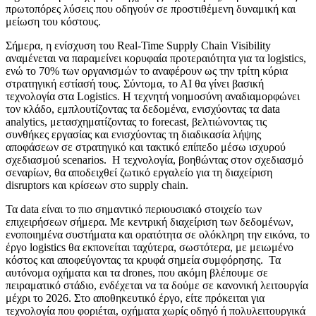
πρωτοπόρες λύσεις που οδηγούν σε προστιθέμενη δυναμική και
μείωση του κόστους.
Σήμερα, η ενίσχυση του Real-Time Supply Chain Visibility
αναμένεται να παραμείνει κορυφαία προτεραιότητα για τα logistics,
ενώ το 70% των οργανισμών το αναφέρουν ως την τρίτη κύρια
στρατηγική εστίασή τους. Σύντομα, το ΑΙ θα γίνει βασική
τεχνολογία στα Logistics. Η τεχνητή νοημοσύνη αναδιαμορφώνει
τον κλάδο, εμπλουτίζοντας τα δεδομένα, ενισχύοντας τα data
analytics, μετασχηματίζοντας το forecast, βελτιώνοντας τις
συνθήκες εργασίας και ενισχύοντας τη διαδικασία λήψης
αποφάσεων σε στρατηγικό και τακτικό επίπεδο μέσω ισχυρού
σχεδιασμού scenarios. H τεχνολογία, βοηθώντας στον σχεδιασμό
σεναρίων, θα αποδειχθεί ζωτικό εργαλείο για τη διαχείριση
disruptors και κρίσεων στο supply chain.
Τα data είναι το πιο σημαντικό περιουσιακό στοιχείο των
επιχειρήσεων σήμερα. Με κεντρική διαχείριση των δεδομένων,
ενοποιημένα συστήματα και ορατότητα σε ολόκληρη την εικόνα, το
έργο logistics θα εκπονείται ταχύτερα, σωστότερα, με μειωμένο
κόστος και αποφεύγοντας τα κρυφά σημεία συμφόρησης. Τα
αυτόνομα οχήματα και τα drones, που ακόμη βλέπουμε σε
πειραματικό στάδιο, ενδέχεται να τα δούμε σε κανονική λειτουργία
μέχρι το 2026. Στο αποθηκευτικό έργο, είτε πρόκειται για
τεχνολογία που φοριέται, οχήματα χωρίς οδηγό ή πολυλειτουργικά