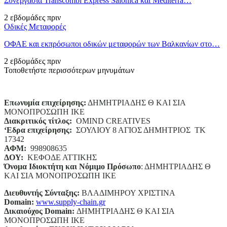
Συνεργασία Transcombi Express Salonica και Mediterra…
2 εβδομάδες πριν
Οδικές Μεταφορές
ΟΦΑΕ και εκπρόσωποι οδικών μεταφορών των Βαλκανίων στο…
2 εβδομάδες πριν
Τοποθετήστε περισσότερων μηνυμάτων
Επωνυμία επιχείρησης:
ΔΗΜΗΤΡΙΑΔΗΣ Θ ΚΑΙ ΣΙΑ
ΜΟΝΟΠΡΟΣΩΠΗ ΙΚΕ
Διακριτικός τίτλος:
ΟΜΙΝD CREATIVES
‘
E
δρα επιχείρησης:
ΣΟΥΛΙΟΥ 8 ΑΓΙΟΣ ΔΗΜΗΤΡΙΟΣ ΤΚ
17342
ΑΦΜ:
998908635
ΔΟΥ:
ΚΕΦΟΔΕ ΑΤΤΙΚΗΣ
Όνομα Ιδιοκτήτη και Νόμιμο Πρόσωπο
: ΔΗΜΗΤΡΙΑΔΗΣ Θ
ΚΑΙ ΣΙΑ ΜΟΝΟΠΡΟΣΩΠΗ ΙΚΕ
Διευθυντής Σύνταξης:
ΒΛΑΔΙΜΗΡΟΥ ΧΡΙΣΤΙΝΑ
Domain
:
www.supply-chain.gr
Δικαιούχος
Domain
:
ΔΗΜΗΤΡΙΑΔΗΣ Θ ΚΑΙ ΣΙΑ
ΜΟΝΟΠΡΟΣΩΠΗ ΙΚΕ