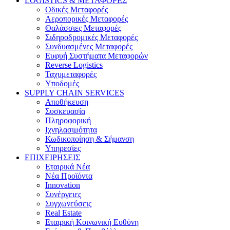
LOGISTICS & ΜΕΤΑΦΟΡΕΣ
Οδικές Μεταφορές
Αεροπορικές Μεταφορές
Θαλάσσιες Μεταφορές
Σιδηροδρομικές Μεταφορές
Συνδυασμένες Μεταφορές
Ευφυή Συστήματα Μεταφορών
Reverse Logistics
Ταχυμεταφορές
Υποδομές
SUPPLY CHAIN SERVICES
Αποθήκευση
Συσκευασία
Πληροφορική
Ιχνηλασιμότητα
Κωδικοποίηση & Σήμανση
Υπηρεσίες
ΕΠΙΧΕΙΡΗΣΕΙΣ
Εταιρικά Νέα
Νέα Προϊόντα
Innovation
Συνέργειες
Συγχωνεύσεις
Real Estate
Εταιρική Κοινωνική Ευθύνη