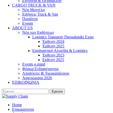
Ενέργεια & Περιβάλλον
CARGO TRUCK & VAN
Νέα Μοντέλα
Ειδήσεις Truck & Van
Προϊόντα
Events
ABOUT US
Νέα των Εκθέσεων
Logistics Transport Thessaloniki Expo
Έκθεση 2024
Έκθεση 2025
Εφοδιαστική Αλυσίδα & Logistics
Έκθεση 2023
Εκθεση 2025
Events o.mind
Φόρμα Ενδιαφέροντος
Αποδέκτες & Τιμοκατάλογος
Αφιερώματα 2026
ΕΠΙΚΟΙΝΩΝΙΑ
Home
Επικαιρότητα