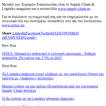
Μεταξύ των Χορηγών Επικοινωνίας είναι το Supply Chain &
Logistics magazine και η ιστοσελίδα
www.supply-chain.gr
.
Για να δηλώσετε τη συμμετοχή σας και να ενημερώνεστε με τα
τελευταία νέα του συνεδρίου, συνδεθείτε στο site του Ινστιτούτου
www.scisce.eu
.
Share
Linkedin
Facebook
Twitter
ΗΛΕΚΤΡΟΝΙΚΗ
ΔΙΕΥΘΥΝΣΗ
Google+
Prev Post
ΟΟΣΑ: Παραμένει ανθεκτική η ελληνική οικονομία – Ρυθμός
ανάπτυξης 2% εφέτος και 2,5% το 2025
Next Post
Τα Logistics ανάμεσα στους κλάδους με την υψηλότερη ζήτηση για
ταλέντα με «πράσινες» δεξιότητες
Μπορεί επίσης να σας αρέσει
Περισσότερα από τον συγγραφέα
Supply Chain Services
Τι θα γινόταν αν τα Logistics πήγαιναν διακοπές;