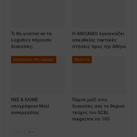
Τι θα γινόταν αν τα
Η AIRCAIRO εγκαινιάζει
Logistics πήγαιναν
απευθείας τακτικές
διακοπές;
πτήσεις προς την Αθήνα
Θαλάσσιες Μεταφορές
About Us
ΝΕΕ & ΕΛΙΜΕ
Πάρτε μαζί στις
υπογράφουν MoU
διακοπές σας το θερινό
συνεργασίας
τεύχος του SC&L
magazine no 160
PREV
NEXT