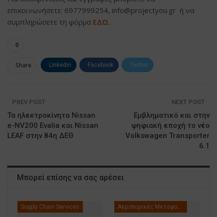
επικοινωνήσετε: 6977999254, info@projectyou.gr ή να
συμπληρώσετε τη φόρμα
ΕΔΩ
.
0
Share
Linkedin
Facebook
Twitter
ΗΛΕΚΤΡΟΝΙΚΗ ΔΙΕΥΘΥΝΣΗ
Google+
PREV POST
NEXT POST
Τα ηλεκτροκίνητα Nissan
Εμβληματικό και στην
e-NV200 Evalia και Nissan
ψηφιακή εποχή το νέο
LEAF στην 84η ΔΕΘ
Volkswagen Transporter
6.1
Μπορεί επίσης να σας αρέσει
Supply Chain Services
Αεροπορικές Μεταφορές